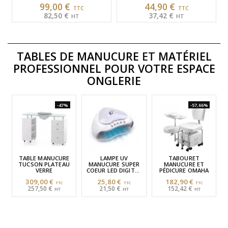
Oakland - Coloris Blanc.
hauteur. Etoile en acier nickelé,
99,00 €
44,90 €
type de roue haute résistance.
82,50 €
37,42 €
…
TABLES DE MANUCURE
ET
MATÉRIEL
PROFESSIONNEL POUR VOTRE ESPACE
ONGLERIE
-47%
-57,66%
TABLE MANUCURE
LAMPE UV
TABOURET
TUCSON PLATEAU
MANUCURE SUPER
MANUCURE ET
VERRE
COEUR LED DIGITAL
PÉDICURE OMAHA
48W
309,00 €
25,80 €
182,90 €
257,50 €
21,50 €
152,42 €