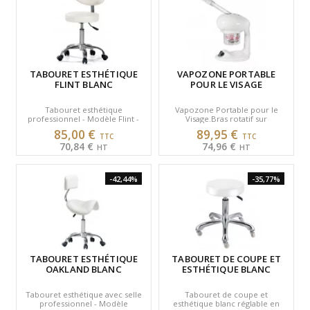
TABOURET ESTHÉTIQUE
VAPOZONE PORTABLE
FLINT BLANC
POUR LE VISAGE
Tabouret esthétique
Vapozone Portable pour le
professionnel - Modèle Flint -
Visage.Bras rotatif sur
Coloris Blanc.
360°.Coloris blanc
85,00 €
89,95 €
70,84 €
74,96 €
-42,44%
-35,77%
TABOURET ESTHÉTIQUE
TABOURET DE COUPE ET
OAKLAND BLANC
ESTHÉTIQUE BLANC
Tabouret esthétique avec selle
Tabouret de coupe et
professionnel - Modèle
esthétique blanc réglable en