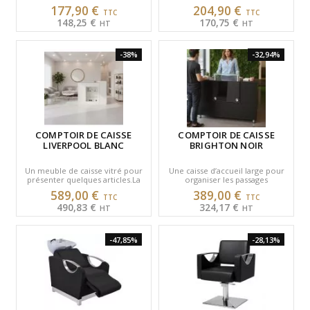
pour l’espace coiffure.◆ Pied
apporte un rendu sobre et
177,90 €
204,90 €
étoile chromé ◆…
facile à intégrer dans un…
148,25 €
170,75 €
-38%
-32,94%
COMPTOIR DE CAISSE
COMPTOIR DE CAISSE
LIVERPOOL BLANC
BRIGHTON NOIR
Un meuble de caisse vitré pour
Une caisse d’accueil large pour
présenter quelques articles.La
organiser les passages
façade avec étagères vitrées
clients.Un format large avec
589,00 €
389,00 €
associe encaissement,…
rangements pour organiser…
490,83 €
324,17 €
-47,85%
-28,13%