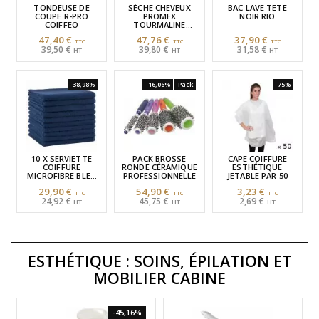
TONDEUSE DE
SÈCHE CHEVEUX
BAC LAVE TETE
COUPE R-PRO
PROMEX
NOIR RIO
COIFFEO
TOURMALINE
AZZURO 2200
47,40 €
47,76 €
37,90 €
WATTS
39,50 €
39,80 €
31,58 €
-38,98%
-16,06%
Pack
-75%
10 X SERVIETTE
PACK BROSSE
CAPE COIFFURE
COIFFURE
RONDE CÉRAMIQUE
ESTHÉTIQUE
MICROFIBRE BLEU
PROFESSIONNELLE
JETABLE PAR 50
ROYAL
29,90 €
54,90 €
3,23 €
24,92 €
45,75 €
2,69 €
ESTHÉTIQUE
: SOINS, ÉPILATION ET
MOBILIER CABINE
-45,16%