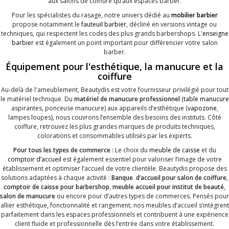
aux salons de coiffure qu’aux espaces barber.
Pour les spécialistes du rasage, notre univers dédié au
mobilier barbier
propose notamment le
fauteuil barbier
, décliné en versions vintage ou
techniques, qui respectent les codes des plus grands barbershops. L'
enseigne
barbier
est également un point important pour différencier votre salon
barber.
Équipement pour l'esthétique, la manucure et la
coiffure
Au-delà de l'ameublement, Beautydis est votre fournisseur privilégié pour tout
le matériel technique. Du
matériel de manucure professionnel
(
table manucure
aspirantes, ponceuse manucure) aux appareils d’esthétique (
vapozone
,
lampes loupes), nous couvrons l’ensemble des besoins des instituts. Côté
coiffure, retrouvez les plus grandes marques de produits techniques,
colorations et consommables utilisés par les experts.
Pour tous les types de commerce :
Le choix du
meuble de caisse
et du
comptoir d’accueil
est également essentiel pour valoriser l’image de votre
établissement et optimiser l’accueil de votre clientèle. Beautydis propose des
solutions adaptées à chaque activité :
Banque
d’accueil pour salon de coiffure
,
comptoir de caisse pour barbershop
,
meuble accueil pour institut de beauté
,
salon de manucure
ou encore pour d’autres types de commerces. Pensés pour
allier esthétique, fonctionnalité et rangement, nos meubles d’accueil s’intègrent
parfaitement dans les espaces professionnels et contribuent à une expérience
client fluide et professionnelle dès l’entrée dans votre établissement.