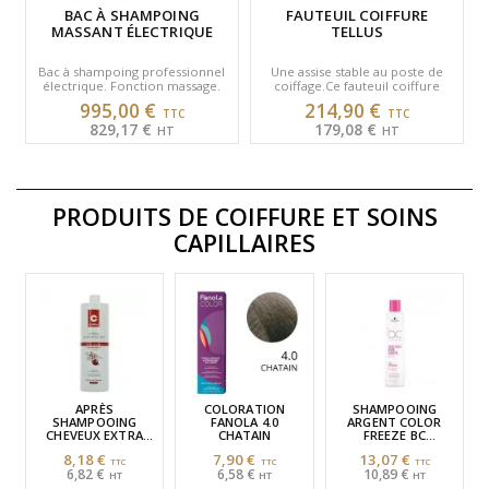
BAC À SHAMPOING
FAUTEUIL COIFFURE
MASSANT ÉLECTRIQUE
TELLUS
Bac à shampoing professionnel
Une assise stable au poste de
électrique. Fonction massage.
coiffage.Ce fauteuil coiffure
Port USB pour le client.
apportant un rendu
995,00 €
214,90 €
Repose jambes réglable.…
professionnel avec base
829,17 €
179,08 €
carrée,…
PRODUITS DE COIFFURE
ET SOINS
CAPILLAIRES
APRÈS
COLORATION
SHAMPOOING
SHAMPOOING
FANOLA 4.0
ARGENT COLOR
CHEVEUX EXTRA
CHATAIN
FREEZE BC
SECS COIFFEO 1000
BONACURE 250ML
8,18 €
7,90 €
13,07 €
ML
6,82 €
6,58 €
10,89 €