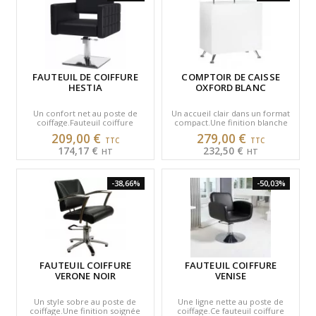
FAUTEUIL DE COIFFURE
COMPTOIR DE CAISSE
HESTIA
OXFORD BLANC
Un confort net au poste de
Un accueil clair dans un format
coiffage.Fauteuil coiffure
compact.Une finition blanche
offrant une assise accueillante,
lumineuse pour structurer
209,00 €
279,00 €
une hauteur réglable et…
l’espace caisse.◆…
174,17 €
232,50 €
-38,66%
-50,03%
FAUTEUIL COIFFURE
FAUTEUIL COIFFURE
VERONE NOIR
VENISE
Un style sobre au poste de
Une ligne nette au poste de
coiffage.Une finition soignée
coiffage.Ce fauteuil coiffure