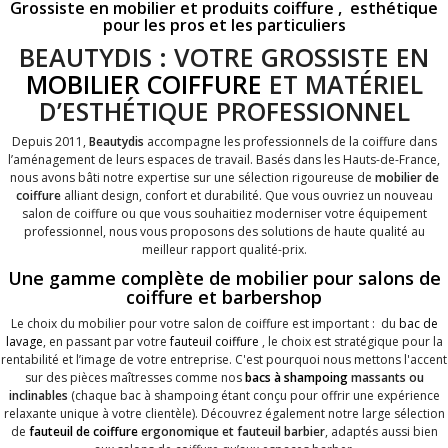
Grossiste en mobilier et produits coiffure , esthétique
pour les pros et les particuliers
BEAUTYDIS : VOTRE GROSSISTE EN
MOBILIER COIFFURE
ET MATÉRIEL
D’ESTHÉTIQUE PROFESSIONNEL
Depuis 2011,
Beautydis
accompagne les professionnels de la coiffure dans
l’aménagement de leurs espaces de travail. Basés dans les Hauts-de-France,
nous avons bâti notre expertise sur une sélection rigoureuse de
mobilier de
coiffure
alliant design, confort et durabilité. Que vous ouvriez un nouveau
salon de coiffure ou que vous souhaitiez moderniser votre équipement
professionnel, nous vous proposons des solutions de haute qualité au
meilleur rapport qualité-prix.
Une gamme complète de mobilier pour salons de
coiffure et barbershop
Le choix du mobilier pour votre salon de coiffure est important : du
bac de
lavage
, en passant par votre
fauteuil coiffure
, le choix est stratégique pour la
rentabilité et l’image de votre entreprise. C'est pourquoi nous mettons l'accent
sur des pièces maîtresses comme nos
bacs à shampoing
massants ou
inclinables
(chaque bac à shampoing étant conçu pour offrir une expérience
relaxante unique à votre clientèle). Découvrez également notre large sélection
de
fauteuil de coiffure
ergonomique et fauteuil barbier
, adaptés aussi bien