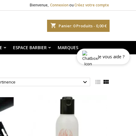
Bienvenue,
Connexion
ou
Créez votre compte
shopping_cart
Panier:
0
Produits - 0,00 €
E
ESPACE BARBIER
MARQUES
Je vous aide ?



rtinence