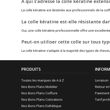
À qui s’adresse la colle kératine extens
La colle kératine est destinée aux professionnels de la coi
La colle kératine est-elle résistante da
Oui, une colle kératine professionnelle offre une excellent
Peut-on utiliser cette colle sur tous ty
La colle kératine s’adapte à la majorité des types de chev
PRODUITS
INFORM
Toutes les marques de A à Z
Livraison
Nos Bons Plans Mobilier
Retour et 
Nos Bons Plans Coiffure
Paiement 
Nos Bons Plans Colorations
Tarif pro
Nos Bons Plans Esthétique