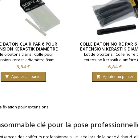
E BATON CLAIR PAR 6 POUR
COLLE BATON NOIRE PAR 6
NSION KERASTIK DIAMÈTRE
EXTENSION KERASTIK DIA
8MM
8MM
de 6 batons clairs : Colle pour
Lot de 6 batons : Colle noire
nsion kerastik diamètre 8mm
extension kerastik diamètr
Prix
Prix
6,84 €
6,84 €
Ajouter au panier
Ajouter au panier


e fixation pour extensions
onsommable clé pour la pose professionnell
igences des coiffeurs professionnels. Utilisée lors de la pose à chaud, e