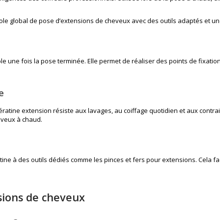
ole global de
pose d’extensions de cheveux
avec des outils adaptés et un
le une fois la pose terminée. Elle permet de réaliser des points de fixation
e
ératine extension résiste aux lavages, au coiffage quotidien et aux contrain
eveux à chaud.
atine à des outils dédiés comme les
pinces et fers pour extensions
. Cela f
sions de cheveux