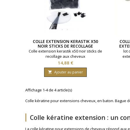
COLLE EXTENSION KERASTIK X50
COLL
NOIR STICKS DE RECOLLAGE
EXTE
Colle extension kerastik x50 noir sticks de
lot 
recollage aux cheveux
exte
Prix
14,88 €
Ajouter au panier

Affichage 1-4 de 4 article(s)
Colle kératine pour extensions cheveux, en baton. Bague d
Colle kératine extension : un c
La colle kératine pour extensions de cheveux répond aux ex