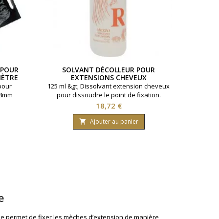
 POUR
SOLVANT DÉCOLLEUR POUR
MÈTRE
EXTENSIONS CHEVEUX
 pour
125 ml &gt; Dissolvant extension cheveux
e 8mm
pour dissoudre le point de fixation.
Prix
18,72 €
Ajouter au panier

e
lle permet de fixer les mèches d’extension de manière