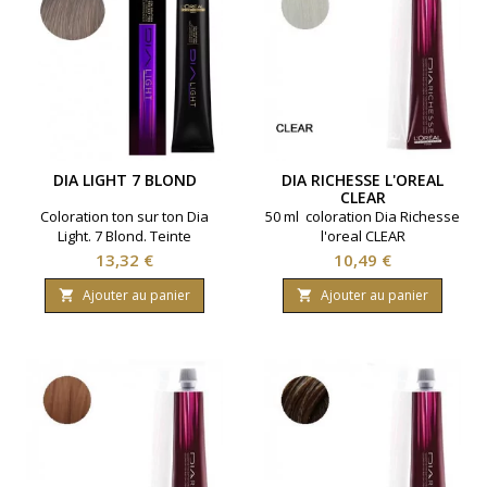
DIA LIGHT 7 BLOND
DIA RICHESSE L'OREAL
CLEAR
Coloration ton sur ton Dia
50 ml coloration Dia Richesse
Light. 7 Blond. Teinte
l'oreal CLEAR
naturelle, fonce en légèreté
Prix
Prix
13,32 €
10,49 €
sans éclaircir. Marque L'Oreal
Professionnel. Contenance :
Ajouter au panier
Ajouter au panier


50 ml.