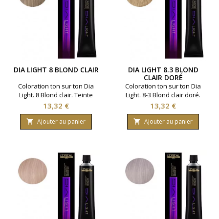
DIA LIGHT 8 BLOND CLAIR
DIA LIGHT 8.3 BLOND
CLAIR DORÉ
Coloration ton sur ton Dia
Coloration ton sur ton Dia
Light. 8 Blond clair. Teinte
Light. 8-3 Blond clair doré.
naturelle, fonce en légèreté
Teinte ravivant la couleur
Prix
Prix
13,32 €
13,32 €
sans éclaircir. Marque L'Oreal
naturelle. Marque L'Oreal
Professionnel. Contenance :
Professionnel. Contenance :
Ajouter au panier
Ajouter au panier


50 ml.
50 ml.