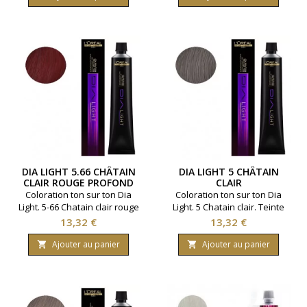
50 ml.
base
50 ml.
DIA LIGHT 5.66 CHÂTAIN
DIA LIGHT 5 CHÂTAIN
CLAIR ROUGE PROFOND
CLAIR
Coloration ton sur ton Dia
Coloration ton sur ton Dia
Light. 5-66 Chatain clair rouge
Light. 5 Chatain clair. Teinte
profond. Teinte aux reflets
naturelle, fonce en légèreté
Prix
Prix
13,32 €
13,32 €
chauds ou froids. Marque
sans éclaircir. Marque L'Oreal
L'Oreal Professionnel.
Professionnel. Contenance :
Ajouter au panier
Ajouter au panier


Contenance : 50 ml.
50 ml.