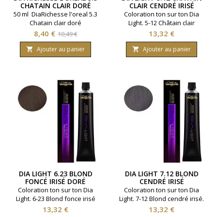
CHATAIN CLAIR DORÉ
CLAIR CENDRÉ IRISÉ
50 ml DiaRichesse l'oreal 5.3
Coloration ton sur ton Dia
Chatain clair doré
Light. 5-12 Châtain clair
cendré irisé. Teinte
Prix
Prix
Prix
8,40 €
13,32 €
10,49 €
marron ton froid. Marque
de
L'Oreal Professionnel.
Ajouter au panier
Ajouter au panier


base
Contenance : 50 ml.
DIA LIGHT 6.23 BLOND
DIA LIGHT 7.12 BLOND
FONCÉ IRISÉ DORÉ
CENDRÉ IRISÉ
Coloration ton sur ton Dia
Coloration ton sur ton Dia
Light. 6-23 Blond fonce irisé
Light. 7-12 Blond cendré irisé.
doré. Teinte marron ton froid.
Teinte beige froid pour un
Prix
Prix
13,32 €
13,32 €
Marque L'Oreal
brillant et une luminosité