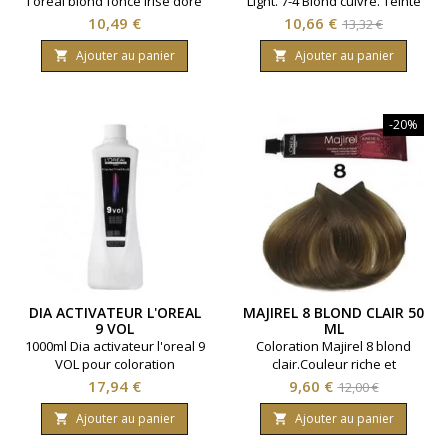
l'oreal blond fonce irise dore
Light. 7-4 Blond cuivré. Teinte
6,23
aux reflets chauds ou froids.
Prix
Prix
Prix
10,49 €
10,66 €
13,32 €
Marque L'Oreal
de
Professionnel. Contenance :
Ajouter au panier
Ajouter au panier


50 ml.
base
-20%
DIA ACTIVATEUR L'OREAL
MAJIREL 8 BLOND CLAIR 50
9 VOL
ML
1000ml Dia activateur l'oreal 9
Coloration Majirel 8 blond
VOL pour coloration
clair.Couleur riche et
profonde. Parfum floral.
Prix
Prix
Prix
17,94 €
9,60 €
12,00 €
Marque : l'Oréal
de
professionnel. Contenance :
Ajouter au panier
Ajouter au panier


50 ml.
base