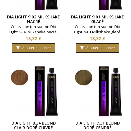
DIA LIGHT 9.02 MILKSHAKE
DIA LIGHT 9.01 MILKSHAKE
NACRÉ
GLACÉ
Coloration ton sur ton Dia
Coloration ton sur ton Dia
Light. 9-02 Milkshake nacré.
Light. 9-01 Milkshake glacé.
Teinte neutralisant les reflets
Teinte neutralisant les reflets
Prix
Prix
13,32 €
13,32 €
jaunes ou oranges. Marque
jaunes ou oranges. Marque
L'Oreal Professionnel.
L'Oreal Professionnel.
Ajouter au panier
Ajouter au panier


Contenance : 50 ml.
Contenance : 50 ml.
DIA LIGHT 8.34 BLOND
DIA LIGHT 7.31 BLOND
CLAIR DORÉ CUIVRÉ
DORÉ CENDRÉ