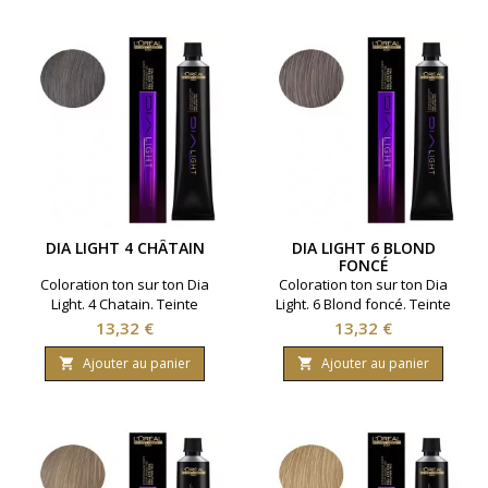
DIA LIGHT 4 CHÂTAIN
DIA LIGHT 6 BLOND
FONCÉ
Coloration ton sur ton Dia
Coloration ton sur ton Dia
Light. 4 Chatain. Teinte
Light. 6 Blond foncé. Teinte
naturelle, fonce en légèreté
naturelle, fonce en légèreté
Prix
Prix
13,32 €
13,32 €
sans éclaircir. Marque L'Oreal
sans éclaircir. Marque L'Oreal
Professionnel. Contenance :
Professionnel. Contenance :
Ajouter au panier
Ajouter au panier


50 ml.
50 ml.