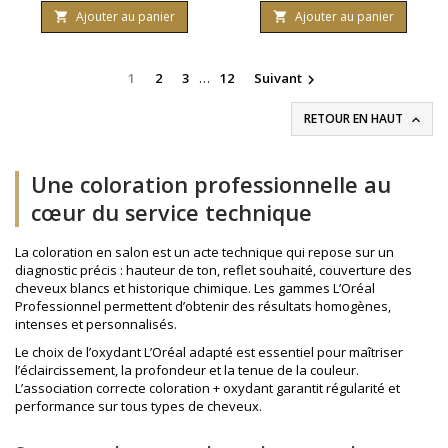
Professionnel. Contenance :
extrême. Marque L'Oreal
Ajouter au panier
Ajouter au panier


50 ml.
Professionnel. Contenance :
50 ml.
1
2
3
…
12
Suivant

RETOUR EN HAUT

Une coloration professionnelle au
cœur du service technique
La coloration en salon est un acte technique qui repose sur un
diagnostic précis : hauteur de ton, reflet souhaité, couverture des
cheveux blancs et historique chimique. Les gammes L’Oréal
Professionnel permettent d’obtenir des résultats homogènes,
intenses et personnalisés.
Le choix de l’
oxydant L’Oréal
adapté est essentiel pour maîtriser
l’éclaircissement, la profondeur et la tenue de la couleur.
L’association correcte coloration + oxydant garantit régularité et
performance sur tous types de cheveux.