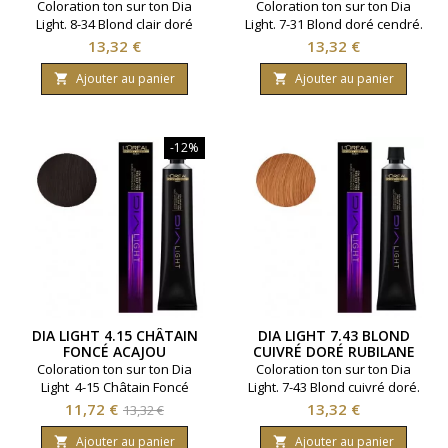
Coloration ton sur ton Dia
Coloration ton sur ton Dia
Light. 8-34 Blond clair doré
Light. 7-31 Blond doré cendré.
cuivré. Teinte ravivant la
Teinte ravivant la couleur
Prix
Prix
13,32 €
13,32 €
couleur naturelle. Marque
naturelle. Marque L'Oreal
L'Oreal Professionnel.
Professionnel. Contenance :
Ajouter au panier
Ajouter au panier


Contenance : 50 ml.
50 ml.
-12%
DIA LIGHT 4.15 CHÂTAIN
DIA LIGHT 7.43 BLOND
FONCÉ ACAJOU
CUIVRÉ DORÉ RUBILANE
Coloration ton sur ton Dia
Coloration ton sur ton Dia
Light 4-15 Châtain Foncé
Light. 7-43 Blond cuivré doré.
Acajou Teinte marron ton
Teinte aux reflets chauds ou
Prix
Prix
Prix
11,72 €
13,32 €
13,32 €
froid. Marque L'Oreal
froids. Marque L'Oreal
de
Professionnel. Contenance :
Professionnel. Contenance :
Ajouter au panier
Ajouter au panier

