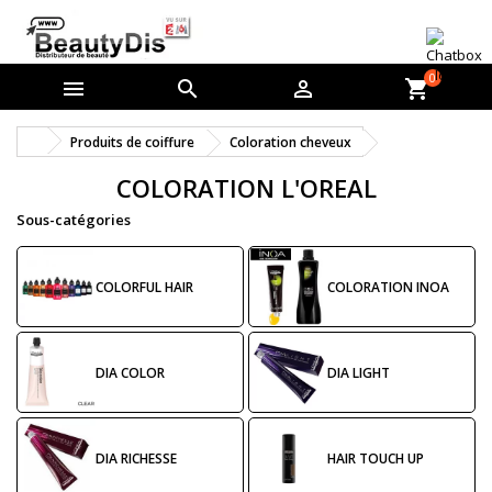
0



shopping_cart
Produits de coiffure
Coloration cheveux
COLORATION L'OREAL
Sous-catégories
COLORFUL HAIR
COLORATION INOA
DIA COLOR
DIA LIGHT
DIA RICHESSE
HAIR TOUCH UP