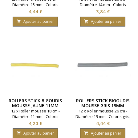
Diamètre 15 mm - Coloris
Diamètre 14 mm - Coloris
bleu.
bleu.
Prix
Prix
4,44 €
3,84 €
Ajouter au panier
Ajouter au panier


ROLLERS STICK BIGOUDIS
ROLLERS STICK BIGOUDIS
MOUSSE JAUNE 11MM
MOUSSE GRIS 19MM
LONG 18CM
LONG 26CM
12 x Roller mousse 18 cm -
12 x Roller mousse 26 cm -
Diamètre 11 mm - Coloris
Diamètre 19 mm - Coloris gris.
jaune.
Prix
Prix
4,20 €
4,44 €
Ajouter au panier
Ajouter au panier

