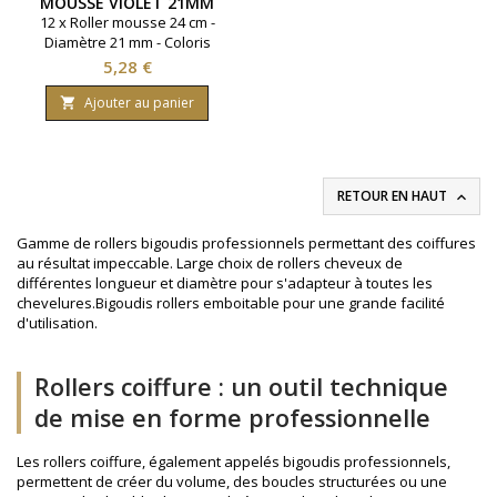
MOUSSE VIOLET 21MM
LONG 24 CM
12 x Roller mousse 24 cm -
Diamètre 21 mm - Coloris
violet.
Prix
5,28 €
Ajouter au panier

RETOUR EN HAUT

Gamme de rollers bigoudis professionnels permettant des coiffures
au résultat impeccable. Large choix de rollers cheveux de
différentes longueur et diamètre pour s'adapteur à toutes les
chevelures.Bigoudis rollers emboitable pour une grande facilité
d'utilisation.
Rollers coiffure : un outil technique
de mise en forme professionnelle
Les rollers coiffure, également appelés bigoudis professionnels,
permettent de créer du volume, des boucles structurées ou une