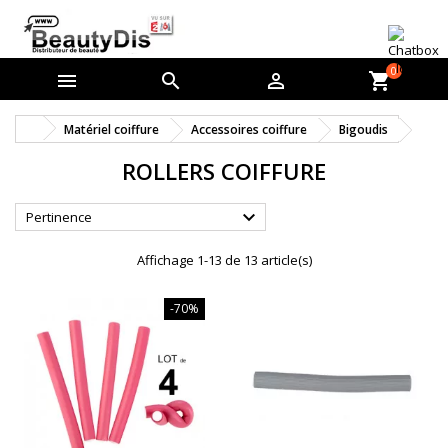
0



shopping_cart
Matériel coiffure
Accessoires coiffure
Bigoudis
ROLLERS COIFFURE

Pertinence
Affichage 1-13 de 13 article(s)
-70%