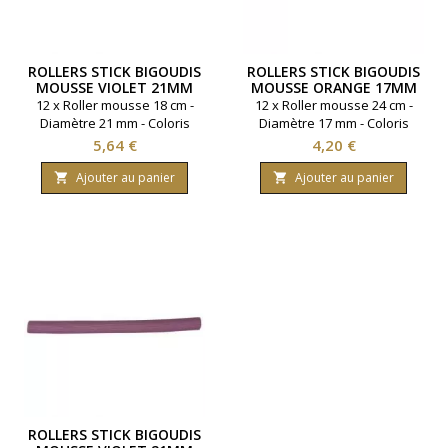
ROLLERS STICK BIGOUDIS
ROLLERS STICK BIGOUDIS
MOUSSE VIOLET 21MM
MOUSSE ORANGE 17MM
LONG 18 CM
LONG 24 CM
12 x Roller mousse 18 cm -
12 x Roller mousse 24 cm -
Diamètre 21 mm - Coloris
Diamètre 17 mm - Coloris
violet.
orange.
Prix
Prix
5,64 €
4,20 €
Ajouter au panier
Ajouter au panier


ROLLERS STICK BIGOUDIS