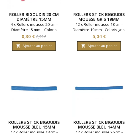
ROLLER BIGOUDIS 20 CM
ROLLERS STICK BIGOUDIS
DIAMÈTRE 15MM
MOUSSE GRIS 19MM
LONG 18CM
4 x Rollers mousse 20 cm -
12 x Roller mousse 18 cm -
Diamètre 15 mm - Coloris
Diamètre 19 mm - Coloris gris.
rose
Prix
Prix
Prix
0,30 €
5,04 €
0,99 €
de
Ajouter au panier
Ajouter au panier


base
ROLLERS STICK BIGOUDIS
ROLLERS STICK BIGOUDIS
MOUSSE BLEU 15MM
MOUSSE BLEU 14MM
LONG 18CM
LONG 26 CM
12 x Roller mousse 18 cm -
12 x Roller mousse 26 cm -