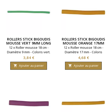
ROLLERS STICK BIGOUDIS
ROLLERS STICK BIGOUDIS
MOUSSE VERT 9MM LONG
MOUSSE ORANGE 17MM
18 CM
LONG 18 CM
12 x Roller mousse 18 cm -
12 x Roller mousse 18 cm -
Diamètre 9 mm - Coloris vert.
Diamètre 17 mm - Coloris
orange.
Prix
Prix
3,84 €
4,68 €
Ajouter au panier
Ajouter au panier

