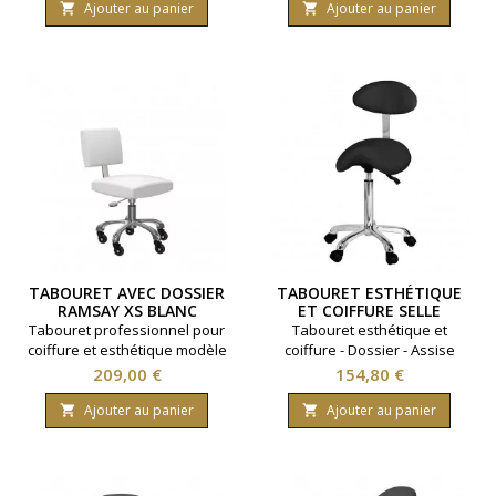
silencieuses en silicone.
Ajouter au panier
Ajouter au panier


Coloris Blanc.
TABOURET AVEC DOSSIER
TABOURET ESTHÉTIQUE
RAMSAY XS BLANC
ET COIFFURE SELLE
DOSSIER NOIR
Tabouret professionnel pour
Tabouret esthétique et
coiffure et esthétique modèle
coiffure - Dossier - Assise
Ramsay XS. Grand confort
selle - Coloris noir
Prix
Prix
209,00 €
154,80 €
avec son dossier. ​Roulettes
silencieuses en silicone.
Ajouter au panier
Ajouter au panier


Coloris Blanc.