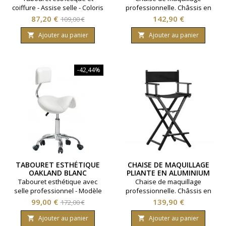
coiffure - Assise selle - Coloris
professionnelle. Châssis en
noir
aluminium. Modèle pliable.
Prix
Prix
Prix
87,20 €
142,90 €
109,00 €
Coloris doré.
de
Ajouter au panier
Ajouter au panier


base
-42,44%
TABOURET ESTHÉTIQUE
CHAISE DE MAQUILLAGE
OAKLAND BLANC
PLIANTE EN ALUMINIUM
NOIR
Tabouret esthétique avec
Chaise de maquillage
selle professionnel - Modèle
professionnelle. Châssis en
Oakland - Coloris Blanc.
aluminium. Modèle pliable.
Prix
Prix
Prix
99,00 €
139,90 €
172,00 €
Coloris noir.
de
Ajouter au panier
Ajouter au panier

