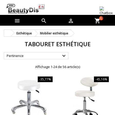
0



shopping_cart
Esthétique
Mobilier esthétique
TABOURET ESTHÉTIQUE

Pertinence
Affichage 1-24 de 56 article(s)
-35,77%
-45,16%