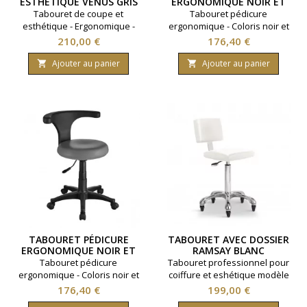
ESTHÉTIQUE VENUS GRIS
ERGONOMIQUE NOIR ET
BLANC
Tabouret de coupe et
Tabouret pédicure
esthétique - Ergonomique -
ergonomique - Coloris noir et
Inclinable - Coloris gris.
blanc
Prix
Prix
210,00 €
176,40 €
Ajouter au panier
Ajouter au panier


TABOURET PÉDICURE
TABOURET AVEC DOSSIER
ERGONOMIQUE NOIR ET
RAMSAY BLANC
GRIS
Tabouret pédicure
Tabouret professionnel pour
ergonomique - Coloris noir et
coiffure et eshétique modèle
gris
Ramsay. Grand confort avec
Prix
Prix
176,40 €
199,00 €
son dossier. ​Roulettes