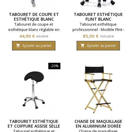
TABOURET DE COUPE ET
TABOURET ESTHÉTIQUE
ESTHÉTIQUE BLANC
FLINT BLANC
Tabouret de coupe et
Tabouret esthétique
esthétique blanc réglable en
professionnel - Modèle Flint -
hauteur. Etoile en acier
Coloris Blanc.
Prix
Prix
Prix
Prix
44,90 €
85,00 €
69,90 €
155,00 €
nickelé, type de roue haute
de
de
résistance.
Ajouter au panier
Ajouter au panier


base
base
-20%
TABOURET ESTHÉTIQUE
CHAISE DE MAQUILLAGE
ET COIFFURE ASSISE SELLE
EN ALUMINIUM DORÉE
NOIR
PLIABLE
Tabouret esthétique et
Chaise de maquillage