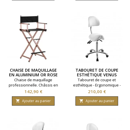
base
CHAISE DE MAQUILLAGE
TABOURET DE COUPE
EN ALUMINIUM OR ROSE
ESTHÉTIQUE VENUS
PLIABLE
BLANC
Chaise de maquillage
Tabouret de coupe et
professionnelle. Châssis en
esthétique - Ergonomique -
aluminium. Modèle pliable.
Inclinable - Coloris blanc.
Prix
Prix
142,90 €
210,00 €
Coloris Or et Rose.
Ajouter au panier
Ajouter au panier

