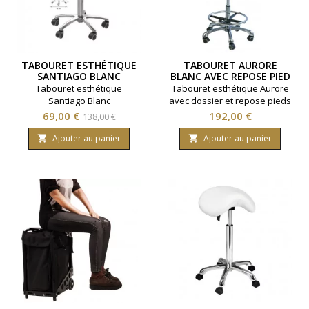
TABOURET ESTHÉTIQUE
TABOURET AURORE
SANTIAGO BLANC
BLANC AVEC REPOSE PIED
ET DOSSIER
Tabouret esthétique
Tabouret esthétique Aurore
Santiago Blanc
avec dossier et repose pieds
- Coloris blanc
Prix
Prix
Prix
69,00 €
192,00 €
138,00 €
de
Ajouter au panier
Ajouter au panier


base