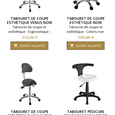
TABOURET DE COUPE
TABOURET DE COUPE
ESTHÉTIQUE VENUS NOIR
ESTHÉTIQUE NOIR
Tabouret de coupe et
Tabouret de coupe et
esthétique - Ergonomique -
esthétique - Coloris noir.
Inclinable - Coloris noir.
Prix
Prix
210,00 €
109,00 €
Ajouter au panier
Ajouter au panier


TABOURET DE COUPE
TABOURET PÉDICURE