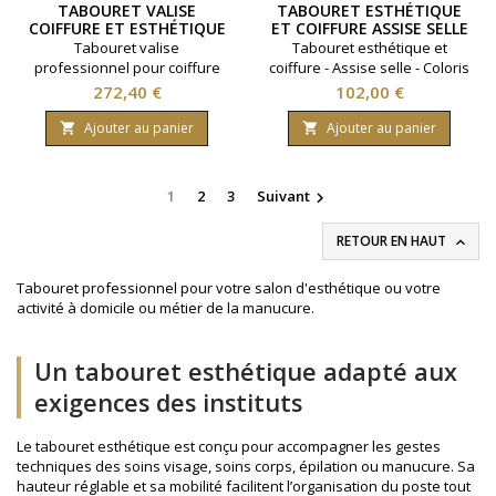
TABOURET VALISE
TABOURET ESTHÉTIQUE
COIFFURE ET ESTHÉTIQUE
ET COIFFURE ASSISE SELLE
NOIR
BLANC
Tabouret valise
Tabouret esthétique et
professionnel pour coiffure
coiffure - Assise selle - Coloris
et esthétique - Coloris noir.
blanc
Prix
Prix
272,40 €
102,00 €
Ajouter au panier
Ajouter au panier


1
2
3
Suivant

RETOUR EN HAUT

Tabouret professionnel pour votre salon d'esthétique ou votre
activité à domicile ou métier de la manucure.
Un tabouret esthétique adapté aux
exigences des instituts
Le tabouret esthétique est conçu pour accompagner les gestes
techniques des soins visage, soins corps, épilation ou manucure. Sa
hauteur réglable et sa mobilité facilitent l’organisation du poste tout