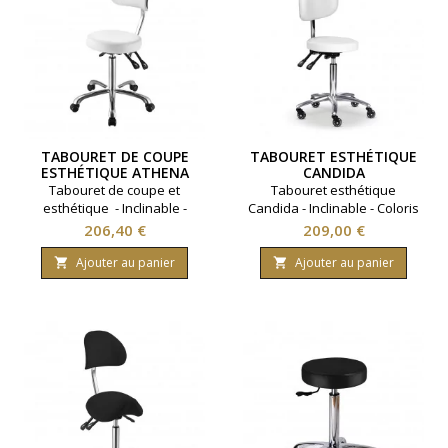
TABOURET DE COUPE
TABOURET ESTHÉTIQUE
ESTHÉTIQUE ATHENA
CANDIDA
BLANC
Tabouret de coupe et
Tabouret esthétique
esthétique - Inclinable -
Candida - Inclinable - Coloris
Coloris blanc.
blanc.
Prix
Prix
206,40 €
209,00 €
Ajouter au panier
Ajouter au panier

