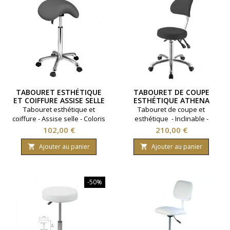
TABOURET ESTHÉTIQUE
TABOURET DE COUPE
ET COIFFURE ASSISE SELLE
ESTHÉTIQUE ATHENA
GRIS
GRIS
Tabouret esthétique et
Tabouret de coupe et
coiffure - Assise selle - Coloris
esthétique - Inclinable -
gris
Coloris gris.
Prix
Prix
102,00 €
210,00 €
Ajouter au panier
Ajouter au panier


-50%