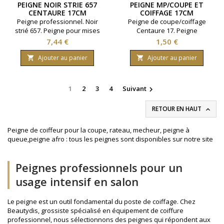
PEIGNE NOIR STRIE 657
PEIGNE MP/COUPE ET
CENTAURE 17CM
COIFFAGE 17CM
Peigne professionnel. Noir
Peigne de coupe/coiffage
strié 657. Peigne pour mises
Centaure 17. Peigne
en plis et coupes - 17 cm -
professionnel idéal pour la
Prix
Prix
7,44 €
1,50 €
strié.
coupe et le coiffage. Précis,
léger et maniable, il assure
Ajouter au panier
Ajouter au panier


un travail net et maîtrisé en
salon comme à domicile.
1
2
3
4
Suivant

RETOUR EN HAUT

Peigne de coiffeur pour la coupe, rateau, mecheur, peigne à
queue,peigne afro : tous les peignes sont disponibles sur notre site
Peignes professionnels pour un
usage intensif en salon
Le peigne est un outil fondamental du poste de coiffage. Chez
Beautydis, grossiste spécialisé en équipement de coiffure
professionnel, nous sélectionnons des peignes qui répondent aux