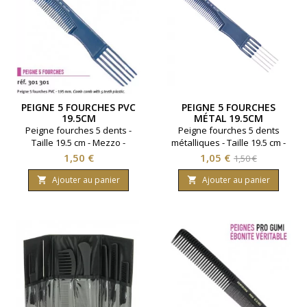
PEIGNE 5 FOURCHES PVC
PEIGNE 5 FOURCHES
19.5CM
MÉTAL 19.5CM
Peigne fourches 5 dents -
Peigne fourches 5 dents
Taille 19.5 cm - Mezzo -
métalliques - Taille 19.5 cm -
Coloris bleu
Mezzo - Coloris bleu
Prix
Prix
Prix
1,50 €
1,05 €
1,50 €
de
Ajouter au panier
Ajouter au panier


base