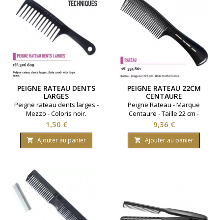
PEIGNE RATEAU DENTS
PEIGNE RATEAU 22CM
LARGES
CENTAURE
Peigne rateau dents larges -
Peigne Rateau - Marque
Mezzo - Coloris noir.
Centaure - Taille 22 cm -
Coloris noir.
Prix
Prix
1,50 €
9,36 €
Ajouter au panier
Ajouter au panier

