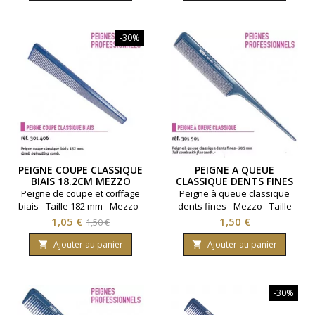
base
-30%
PEIGNE COUPE CLASSIQUE
PEIGNE A QUEUE
BIAIS 18.2CM MEZZO
CLASSIQUE DENTS FINES
20.5CM
Peigne de coupe et coiffage
Peigne à queue classique
biais - Taille 182 mm - Mezzo -
dents fines - Mezzo - Taille
Coloris bleu.
205 mm.
Prix
Prix
Prix
1,05 €
1,50 €
1,50 €
de
Ajouter au panier
Ajouter au panier


base
-30%