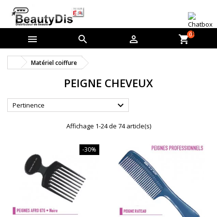
0



shopping_cart
Matériel coiffure
PEIGNE CHEVEUX

Pertinence
Affichage 1-24 de 74 article(s)
-30%