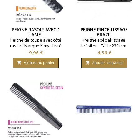
PEIGNE RASOIR AVEC 1
PEIGNE PINCE LISSAGE
LAME.
BRAZIL
Peigne de coupe avec côté
Peigne spécial lissage
rasoir - Marque Kimy - Livré
brésilien - Taille 230 mm.
avec une lame.
Prix
Prix
9,96 €
4,56 €
Ajouter au panier
Ajouter au panier

