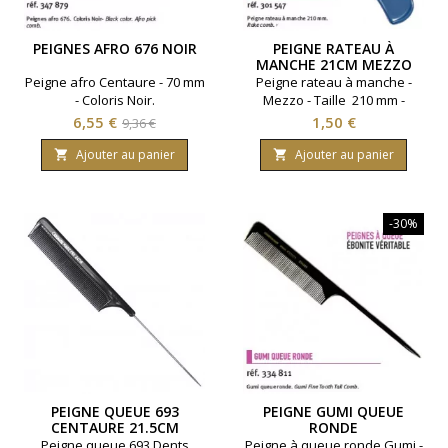
PEIGNES AFRO 676 NOIR
PEIGNE RATEAU À
MANCHE 21CM MEZZO
Peigne afro Centaure - 70 mm
Peigne rateau à manche -
- Coloris Noir.
Mezzo - Taille 210 mm -
Coloris bleu.
Prix
Prix
Prix
6,55 €
1,50 €
9,36 €
de
Ajouter au panier
Ajouter au panier


base
-30%
PEIGNE QUEUE 693
PEIGNE GUMI QUEUE
CENTAURE 21.5CM
RONDE
Peigne queue 693 Dents
Peigne à queue ronde Gumi -