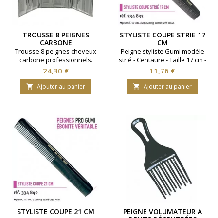
TROUSSE 8 PEIGNES
STYLISTE COUPE STRIE 17
CARBONE
CM
PROFESSIONNELS
Trousse 8 peignes cheveux
Peigne styliste Gumi modèle
carbone professionnels.
strié - Centaure - Taille 17 cm -
Effet Antistatique.Très léger
Coloris noir.
Prix
Prix
24,30 €
11,76 €
et résistant.Coloris noir.
Ajouter au panier
Ajouter au panier


STYLISTE COUPE 21 CM
PEIGNE VOLUMATEUR À