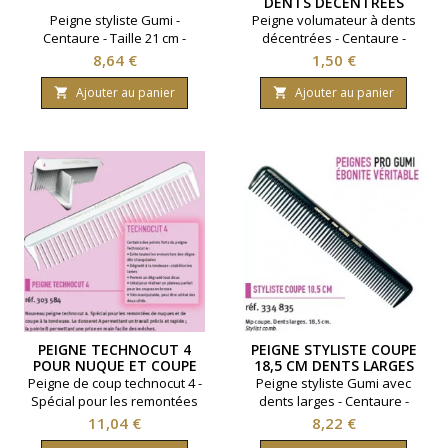
DENTS DÉCENTRÉES
Peigne styliste Gumi -
Peigne volumateur à dents
Centaure - Taille 21 cm -
décentrées - Centaure -
Coloris noir.
Coloris Noir.
Prix
Prix
8,64 €
1,50 €
Ajouter au panier
Ajouter au panier


PEIGNE TECHNOCUT 4
PEIGNE STYLISTE COUPE
POUR NUQUE ET COUPE
18,5 CM DENTS LARGES
TONDEUSE
Peigne de coup technocut 4 -
Peigne styliste Gumi avec
Spécial pour les remontées
dents larges - Centaure -
de nuques et coupe à la
Taille 18,5 cm - Coloris noir.
Prix
Prix
11,04 €
8,22 €
tondeuse - Coloris blanc.