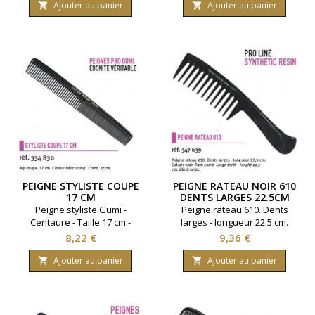
Ajouter au panier
Ajouter au panier


PEIGNE STYLISTE COUPE
PEIGNE RATEAU NOIR 610
17 CM
DENTS LARGES 22.5CM
Peigne styliste Gumi -
Peigne rateau 610. Dents
Centaure - Taille 17 cm -
larges - longueur 22.5 cm.
Coloris noir.
Coloris noir.
Prix
Prix
8,22 €
9,36 €
Ajouter au panier
Ajouter au panier

