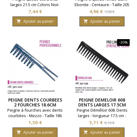
larges 21.5 cm Coloris Noir.
Ebonite - Centaure - Taille 205
mm.
Prix
Prix
Prix
7,44 €
4,96 €
7,08 €
de
Ajouter au panier
Ajouter au panier


base
-30%
PEIGNE DENTS COURBEES
PEIGNE DEMELOIR 608
2 FOURCHES 18.6CM
DENTS LARGES 17.5CM
MEZZO
CENTAURE
Peigne à fourches avec dents
Peigne Démêloir 608. Dents
courbées - Mezzo - Taille 186
larges - longueur 17.5 cm -
mm - Coloris bleu.
coloris noir.
Prix
Prix
Prix
1,50 €
5,71 €
8,16 €
de
Ajouter au panier
Ajouter au panier

