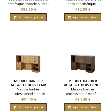
esthétique, modèle Austral.
barbier esthétique -
Design épuré et stylisé.
&nbsp;Bois et métal noir mat
Prix
Prix
381,60 €
412,80 €
Plateau en bois de chêne
massif. Eclairage à LED
Ajouter au panier
Ajouter au panier


MEUBLE BARBIER
MEUBLE BARBIER
AUGUSTE BOIS CLAIR
AUGUSTE BOIS FONCÉ
Meuble barbier
Meuble barbier
professionnel modèle
professionnel modèle
Auguste. Idéal pour salon
Auguste. Idéal pour salon
Prix
Prix
494,40 €
494,40 €
barbier. Multiples
barbier. Multiples
rangements disponibles.
rangements disponibles.
Ajouter au panier
Ajouter au panier

