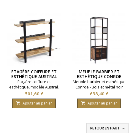
Coloris bois clair.
Coloris bois foncé.
ETAGÈRE COIFFURE ET
MEUBLE BARBIER ET
ESTHÉTIQUE AUSTRAL
ESTHÉTIQUE CONROE
Etagère coiffure et
Meuble barbier et esthétique
esthétique, modèle Austral.
Conroe - Bois et métal noir
Design épuré et stylisé.
mat
Prix
Prix
501,60 €
638,40 €
Plateau en bois de chêne
massif. Eclairage à LED
Ajouter au panier
Ajouter au panier


RETOUR EN HAUT
