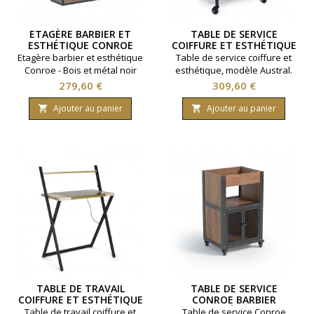
ETAGÈRE BARBIER ET
TABLE DE SERVICE
ESTHÉTIQUE CONROE
COIFFURE ET ESTHÉTIQUE
AUSTRAL
Etagère barbier et esthétique
Table de service coiffure et
Conroe - Bois et métal noir
esthétique, modèle Austral.
mat
Design épuré et stylisé.
Prix
Prix
279,60 €
309,60 €
Plateaux en bois de chêne
massif. Roulettes
Ajouter au panier
Ajouter au panier


professionnelles anti-
cheveux.
TABLE DE TRAVAIL
TABLE DE SERVICE
COIFFURE ET ESTHÉTIQUE
CONROE BARBIER
AUSTRAL
ESTHÉTIQUE
Table de travail coiffure et
Table de service Conroe