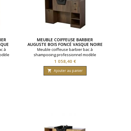
IER
MEUBLE COIFFEUSE BARBIER
SQUE
AUGUSTE BOIS FONCÉ VASQUE NOIRE
ac à
Meuble coiffeuse barbier bac à
odèle
shampooing professionnel modèle
anche.
Auguste. Vasque céramique noire. Miroir
Prix
1 058,40 €
al pour
argent arêtes polies. Idéal pour salon
ements
barbier. Multiples rangements
Ajouter au panier

ncé.
disponibles. Coloris bois foncé.