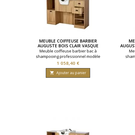
MEUBLE COIFFEUSE BARBIER
ME
AUGUSTE BOIS CLAIR VASQUE
AUGUST
BLANCHE
Meuble coiffeuse barbier bac à
Meu
shampooing professionnel modèle
sham
Auguste. Vasque céramique blanche.
Auguste
Prix
1 058,40 €
Miroir argent arêtes polies. Idéal pour
argent
salon barbier. Multiples rangements
ba
Ajouter au panier

disponibles. Coloris bois clair.
di