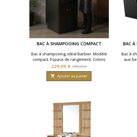
BAC À SHAMPOOING COMPACT
BAC À
Bac à shampooing, idéal Barbier. Modèle
Bac à s
compact. Espace de rangement. Coloris
aux be
noir.
poste 
Prix
Prix
229,00 €
398,00 €
cohérent
de
céramiqu
Ajouter au panier

base
au quoti
le style
la q