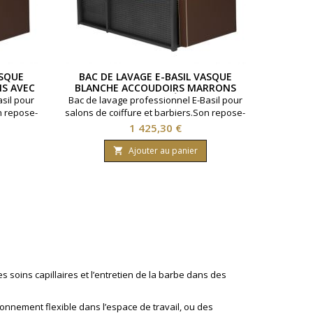
ASQUE
BAC DE LAVAGE E-BASIL VASQUE
S AVEC
BLANCHE ACCOUDOIRS MARRONS
UES
AVEC REPOSE-PIEDS ÉLECTRIQUES
sil pour
Bac de lavage professionnel E-Basil pour
n repose-
salons de coiffure et barbiers.Son repose-
ise
pieds électrique et son assise
Prix
1 425,30 €
ture du
ergonomique optimisent la posture du
tidien.Sa
client et facilitent le travail quotidien.Sa
Ajouter au panier

associée
structure métallique galvanisée associée
 à l’eau
à un panneau acrylique résistant à l’eau
garantit une excellente
ron.
durabilité.Revêtement : marron.
Accoudoirs...
 soins capillaires et l’entretien de la barbe dans des
ionnement flexible dans l’espace de travail, ou des