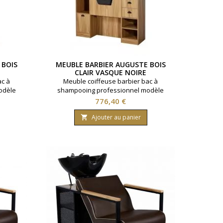
 BOIS
MEUBLE BARBIER AUGUSTE BOIS
E
CLAIR VASQUE NOIRE
ac à
Meuble coiffeuse barbier bac à
odèle
shampooing professionnel modèle
e. Idéal
Auguste. Vasque céramique noire. Idéal
Prix
776,40 €
angements
pour salon barbier. Multiples rangements
ncé.
disponibles. Coloris bois clair.
Ajouter au panier
