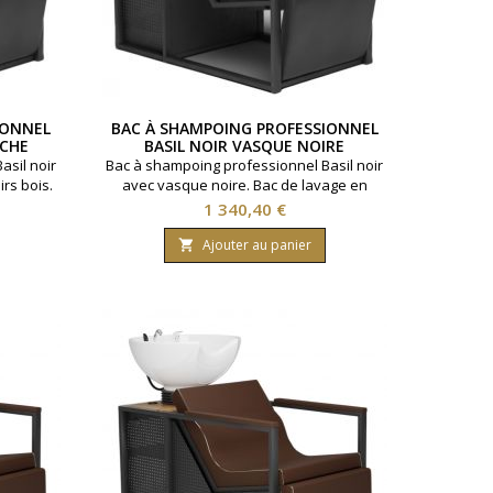
IONNEL
BAC À SHAMPOING PROFESSIONNEL
NCHE
BASIL NOIR VASQUE NOIRE
asil noir
Bac à shampoing professionnel Basil noir
rs bois.
avec vasque noire. Bac de lavage en
ffure
salon de coiffure améliorant le confort
Prix
1 340,40 €
ut en
client tout en facilitant le travail au poste
chnique.
technique. Vasque inclinable, robinetterie
Ajouter au panier

e avec
avec mitigeur et douchette. Rangements
ments
intégrés répondant aux exigences d’un
es d’un
usage intensif et optimisent la gestion du
estion du
flux client.