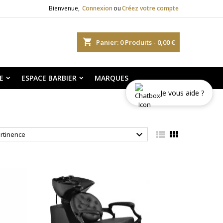
Bienvenue,
Connexion
ou
Créez votre compte
shopping_cart
Panier:
0
Produits - 0,00 €
E
ESPACE BARBIER
MARQUES
Je vous aide ?



rtinence