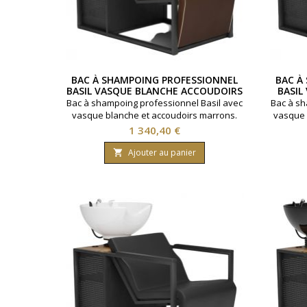
BAC À SHAMPOING PROFESSIONNEL
BAC À
BASIL VASQUE BLANCHE ACCOUDOIRS
BASIL
MARRONS
Bac à shampoing professionnel Basil avec
Bac à sh
vasque blanche et accoudoirs marrons.
vasque 
Bac de lavage en salon de coiffure
de lavag
Prix
1 340,40 €
améliorant le confort client tout en
le confor
facilitant le travail au poste technique.
au pos
Ajouter au panier

Vasque inclinable, robinetterie avec
robinet
mitigeur et douchette. Rangements
Range
intégrés répondant aux exigences d’un
exi
usage intensif et optimisent la gestion du
optim
flux...