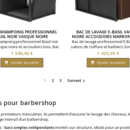
 SHAMPOING PROFESSIONNEL
BAC DE LAVAGE E-BASIL V
ASIL NOIR VASQUE NOIRE
NOIRE ACCOUDOIRS MARRON
ACCOUDOIRS BOIS
REPOSE-PIEDS ÉLECTRIQ
ampoing professionnel Basil noir
Bac de lavage professionnel E-Ba
que noire et accoudoirs bois. Bac
salons de coiffure et barbiers.So
e en salon de coiffure améliorant
pieds électrique et son ass
Prix
Prix
1 340,40 €
1 425,30 €
t client tout en facilitant le travail
ergonomique optimisent la pos
te technique. Vasque inclinable,
client et facilitent le travail quo
Ajouter au panier
Ajouter au panier


terie avec mitigeur et douchette.
structure métallique galvanisée 
ments intégrés répondant aux
à un panneau acrylique résistant
gences d’un usage intensif et
garantit une excellente
1
2
3
Suivant

timisent la gestion du flux...
durabilité.Revêtement : mar
Accoudoirs...
s pour barbershop
estations masculines. Ils permettent d’assurer le lavage des cheveux, les
ge intensif d’un barbershop.
s :
bacs simples indépendants
montés sur structure, idéals pour un posit