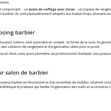
ents).
t comprenant : - un
poste de coiffage avec miroir
, - un espace de rangem
lier barbier. Ils sont particulièrement adaptés aux barbershops donnant une
poing barbier
ieurs critères sont à prendre en compte : la forme de la cuve, l’ergonomie d
des solutions de rangement et d’organisation utiles pour le poste.
r le client, mais aussi permettre au professionnel d’adopter une posture d
r salon de barbier
fauteuil barbier professionnel
et d’un ensemble de mobilier cohérent cons
sthétique et pratique qui facilite l’organisation des outils et accessoire