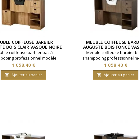
UBLE COIFFEUSE BARBIER
MEUBLE COIFFEUSE BARB
E BOIS CLAIR VASQUE NOIRE
AUGUSTE BOIS FONCÉ VA
BLANCHE
ble coiffeuse barbier bac à
Meuble coiffeuse barbier b
pooing professionnel modèle
shampooing professionnel m
. Vasque céramique noire. Miroir
Auguste. Vasque céramique bl
Prix
Prix
1 058,40 €
1 058,40 €
 arêtes polies. Idéal pour salon
Miroir argent arêtes polies. Idé
rbier. Multiples rangements
salon barbier. Multiples rang
Ajouter au panier
Ajouter au panier


sponibles. Coloris bois clair.
disponibles. Coloris bois fo