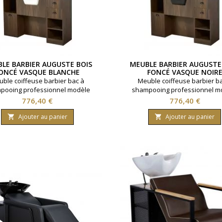
LE BARBIER AUGUSTE BOIS
MEUBLE BARBIER AUGUSTE
ONCÉ VASQUE BLANCHE
FONCÉ VASQUE NOIR
ble coiffeuse barbier bac à
Meuble coiffeuse barbier b
pooing professionnel modèle
shampooing professionnel m
 Vasque céramique blanche. Idéal
Auguste. Vasque céramique noir
Prix
Prix
776,40 €
776,40 €
on barbier. Multiples rangements
pour salon barbier. Multiples r
ponibles. Coloris bois foncé.
disponibles. Coloris bois fo
Ajouter au panier
Ajouter au panier

