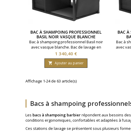
BAC À SHAMPOING PROFESSIONNEL
BAC À
BASIL NOIR VASQUE BLANCHE
B
Bac à shampoing professionnel Basil noir
Bac à sh
avec vasque blanche. Bac de lavage en
avec vas
salon de coiffure améliorant le confort
de lavag
Prix
1 340,40 €
client tout en facilitant le travail au poste
le confor
technique. Vasque inclinable, robinetterie
au pos
Ajouter au panier

avec mitigeur et douchette. Rangements
robinet
intégrés répondant aux exigences d’un
Range
usage intensif et optimisent la gestion du
exi
Affichage 1-24 de 63 article(s)
flux client.
op
Bacs à shampoing professionnel
Les
bacs à shampoing barbier
répondent aux besoins des pr
conditions ergonomiques, confortables et adaptées à l’usa
Ces stations de lavage se présentent sous plusieurs forme