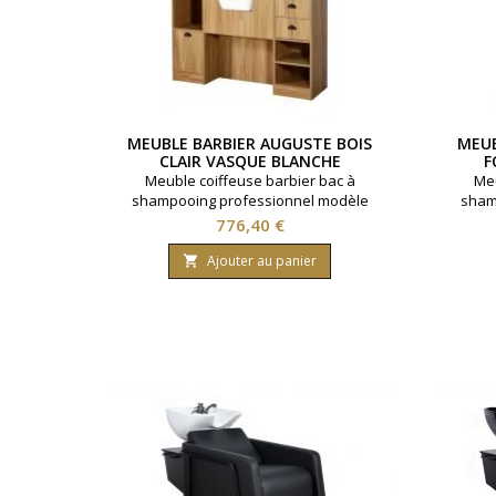
MEUBLE BARBIER AUGUSTE BOIS
MEUB
CLAIR VASQUE BLANCHE
F
Meuble coiffeuse barbier bac à
Meu
shampooing professionnel modèle
sham
Auguste. Vasque céramique blanche. Idéal
Auguste.
Prix
776,40 €
pour salon barbier. Multiples rangements
pour sal
disponibles. Coloris bois clair.
dis
Ajouter au panier
