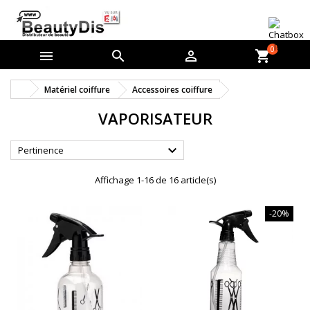
0



shopping_cart
Matériel coiffure
Accessoires coiffure
VAPORISATEUR

Pertinence
Affichage 1-16 de 16 article(s)
-20%