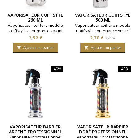
VAPORISATEUR COIFFSTYL
VAPORISATEUR COIFFSTYL
260 ML
500 ML
Vaporisateur coiffure modèle
Vaporisateur coiffure modèle
Coiffstyl - Contenance 260 ml
Coiffstyl - Contenance 500 ml
Prix
Prix
Prix
2,52 €
2,78 €
3,48 €
de
Ajouter au panier
Ajouter au panier


base
-40%
-40%
VAPORISATEUR BARBIER
VAPORISATEUR BARBIER
ARGENT PROFESSIONNEL
DORÉ PROFESSIONNEL
200ML
200ML
Vaporisateur professionnel
Vaporisateur professionnel