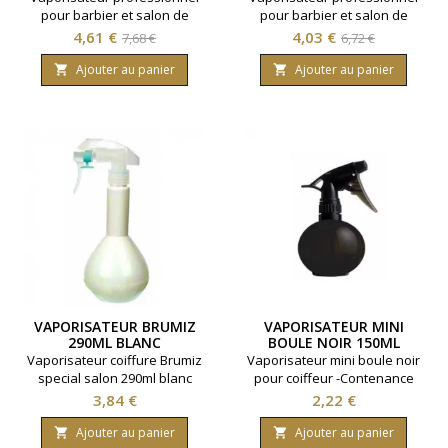
pour barbier et salon de
pour barbier et salon de
coiffure. Coloris argent avec
coiffure. Coloris doré avec
Prix
Prix
Prix
Prix
4,61 €
4,03 €
7,68 €
6,72 €
dessin ruban. Contenance
dessin ruban. Contenance
de
de
200 millilitres.
200 millilitres.
Ajouter au panier
Ajouter au panier


base
base
VAPORISATEUR BRUMIZ
VAPORISATEUR MINI
290ML BLANC
BOULE NOIR 150ML
Vaporisateur coiffure Brumiz
Vaporisateur mini boule noir
special salon 290ml blanc
pour coiffeur -Contenance
150ml.
Prix
Prix
3,84 €
2,22 €
Ajouter au panier
Ajouter au panier

