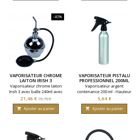
-40%
VAPORISATEUR CHROME
VAPORISATEUR PISTALU
LAITON IRISH 3
PROFESSIONNEL 200ML
Vaporisateur chrome laiton
Vaporisateur argent
Irish 3 avec balle 240ml avec
contenance 200 ml - Hauteur
entonnoir
24 cm
Prix
Prix
Prix
21,46 €
5,64 €
35,76 €
de
Ajouter au panier
Ajouter au panier


base