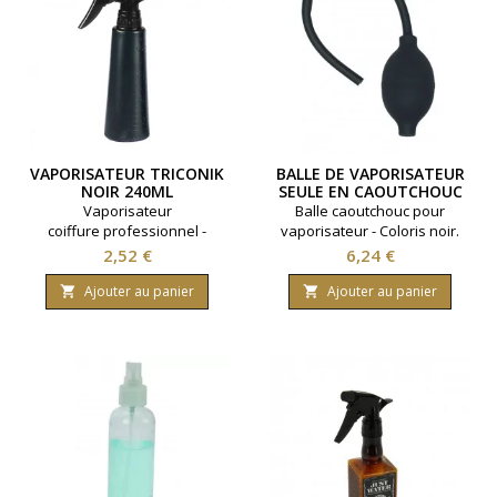
VAPORISATEUR TRICONIK
BALLE DE VAPORISATEUR
NOIR 240ML
SEULE EN CAOUTCHOUC
NOIRE
Vaporisateur
Balle caoutchouc pour
coiffure professionnel -
vaporisateur - Coloris noir.
Triconik - Coloris noir -
Prix
Prix
2,52 €
6,24 €
Contenance 240ml.
Ajouter au panier
Ajouter au panier

