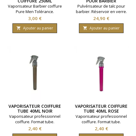
COIFFURE 250ML
POUR BARBIER
Vaporisateur Barbier coiffure
Pulvérisateur de talc pour
Pure Men Tolérance.
barbier. Réservoir en verre.
Contenance 250 ml
Poire en caoutchouc.
Prix
Prix
3,00 €
24,90 €
Ajouter au panier
Ajouter au panier


VAPORISATEUR COIFFURE
VAPORISATEUR COIFFURE
TUBE 40ML NOIR
TUBE 40ML ROSE
Vaporisateur professionnel
Vaporisateur professionnel
coiffure. Format tube.
coiffure. Format tube.
Contenance 40 millilitres.
Contenance 40 millilitres.
Prix
Prix
2,40 €
2,40 €
Coloris noir.
Coloris rose.