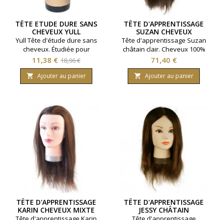
TÊTE ETUDE DURE SANS
TÊTE D'APPRENTISSAGE
CHEVEUX YULL
SUZAN CHEVEUX
NATURELS
Yull Tête d'étude dure sans
Tête d'apprentissage Suzan
cheveux. Étudiée pour
châtain clair. Cheveux 100%
supporter tous les masques
naturels. Longueur 30 à 35
Prix
Prix
Prix
11,38 €
71,40 €
18,96 €
de notre collection
centimètres.
de
Ajouter au panier
Ajouter au panier


base
TÊTE D'APPRENTISSAGE
TÊTE D'APPRENTISSAGE
KARIN CHEVEUX MIXTE
JESSY CHÂTAIN
Tête d'apprentissage Karin
Tête d'apprentissage