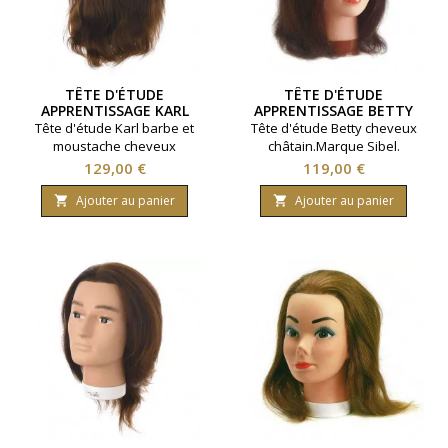
TÊTE D'ÉTUDE
TÊTE D'ÉTUDE
APPRENTISSAGE KARL
APPRENTISSAGE BETTY
BARBE ET MOUSTACHE
Tête d'étude Karl barbe et
Tête d'étude Betty cheveux
moustache cheveux
châtain.Marque Sibel.
châtain.Marque Sibel.
Cheveux 100% naturels.
Prix
Prix
129,00 €
119,00 €
Cheveux 100% naturels.
Densité 230 à 260 cheveux
Densité 230 à 260 cheveux
par cm2. Longueur 15 à
Ajouter au panier
Ajouter au panier


par cm2. Longueur 30 à
30 centimètres.
35 centimètres.