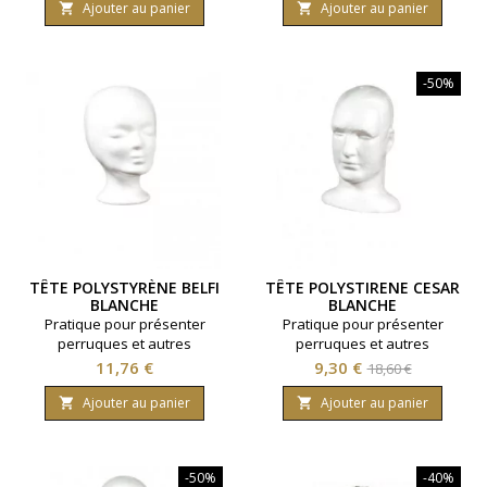
Ajouter au panier
Ajouter au panier


-50%
TÊTE POLYSTYRÈNE BELFI
TÊTE POLYSTIRENE CESAR
BLANCHE
BLANCHE
Pratique pour présenter
Pratique pour présenter
perruques et autres
perruques et autres
accessoires
accessoires
Prix
Prix
Prix
11,76 €
9,30 €
18,60 €
de
Ajouter au panier
Ajouter au panier


base
-50%
-40%