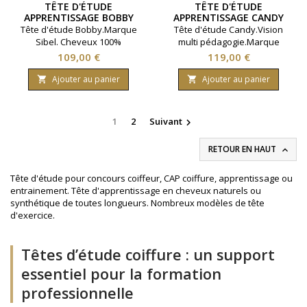
TÊTE D'ÉTUDE
TÊTE D'ÉTUDE
APPRENTISSAGE BOBBY
APPRENTISSAGE CANDY
Tête d'étude Bobby.Marque
Tête d'étude Candy.Vision
Sibel. Cheveux 100%
multi pédagogie.Marque
naturels. Densité 200 à 230
Sibel. Cheveux 100%
Prix
Prix
109,00 €
119,00 €
cheveux par cm2. Longueur
naturels. Densité 200 à 230
30 à 35 centimètres.
cheveux par cm2. Longueur
Ajouter au panier
Ajouter au panier


35 à 40 centimètres.
1
2
Suivant

RETOUR EN HAUT

Tête d'étude pour concours coiffeur, CAP coiffure, apprentissage ou
entrainement. Tête d'apprentissage en cheveux naturels ou
synthétique de toutes longueurs. Nombreux modèles de tête
d'exercice.
Têtes d’étude coiffure : un support
essentiel pour la formation
professionnelle