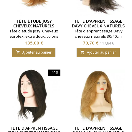
TÊTE ÉTUDE JOSY
TÊTE D'APPRENTISSAGE
CHEVEUX NATURELS
DAVY CHEVEUX NATURELS
EXTRA 30/35CMS
Tête d'étude Josy. Cheveux
Tête d'apprentissage Davy
eurotex, extra doux, coloris
cheveux naturels 30/40cm
blond. Densité moyenne,
Prix
Prix
Prix
135,00 €
70,70 €
117,84 €
implantation classique.
de
Longueur 30/35 cm
Ajouter au panier
Ajouter au panier


base
-40%
TÊTE D'APPRENTISSAGE
TÊTE D'APPRENTISSAGE