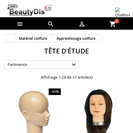
0



shopping_cart
Matériel coiffure
Apprentissage coiffure
TÊTE D'ÉTUDE

Pertinence
Affichage 1-24 de 37 article(s)
-40%