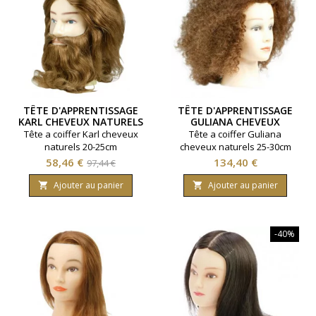
TÊTE D'APPRENTISSAGE
TÊTE D'APPRENTISSAGE
KARL CHEVEUX NATURELS
GULIANA CHEVEUX
NATURELS
Tête a coiffer Karl cheveux
Tête a coiffer Guliana
naturels 20-25cm
cheveux naturels 25-30cm
Prix
Prix
Prix
58,46 €
134,40 €
97,44 €
de
Ajouter au panier
Ajouter au panier


base
-40%