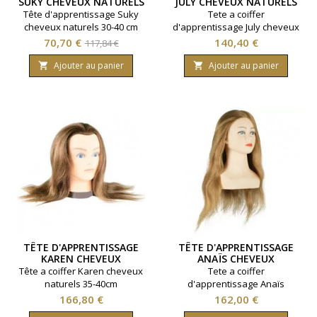
SUKY CHEVEUX NATURELS
JULY CHEVEUX NATURELS
Tête d'apprentissage Suky
Tete a coiffer
cheveux naturels 30-40 cm
d'apprentissage July cheveux
naturels 30-35cm
Prix
Prix
Prix
70,70 €
140,40 €
117,84 €
de
Ajouter au panier
Ajouter au panier


base
TÊTE D'APPRENTISSAGE
TÊTE D'APPRENTISSAGE
KAREN CHEVEUX
ANAÏS CHEVEUX
NATURELS
NATURELS
Tête a coiffer Karen cheveux
Tete a coiffer
naturels 35-40cm
d'apprentissage Anaïs
cheveux naturels 40 à 45cm
Prix
Prix
166,80 €
162,00 €