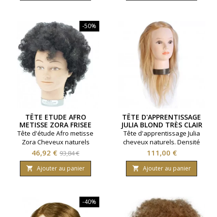
20 centimètres.
-50%
TÊTE ETUDE AFRO
TÊTE D'APPRENTISSAGE
METISSE ZORA FRISEE
JULIA BLOND TRÈS CLAIR
CHEVEUX NATURELS
Tête d'étude Afro metisse
Tête d'apprentissage Julia
20/25CM
Zora Cheveux naturels
cheveux naturels. Densité
coloris bruns frisés avec de
standard. Longueur de
Prix
Prix
Prix
46,92 €
111,00 €
93,84 €
la permanente à l’acide
cheveux 30/35 cm. Coloris
de
thyoglicolique. Densité
Blond très clair.
Ajouter au panier
Ajouter au panier


standard. Longueur 20/25 cm.
base
-40%