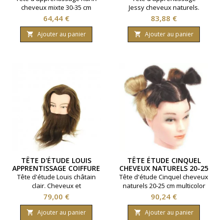
cheveux mixte 30-35 cm
Jessy cheveux naturels.
Densité standard. Longueur
Prix
Prix
64,44 €
83,88 €
de cheveux 30/35 cm. Coloris
Chatain.
Ajouter au panier
Ajouter au panier


TÊTE D'ÉTUDE LOUIS
TÊTE ÉTUDE CINQUEL
APPRENTISSAGE COIFFURE
CHEVEUX NATURELS 20-25
CM MULTICOLOR
Tête d'étude Louis châtain
Tête d'étude Cinquel cheveux
clair. Cheveux et
naturels 20-25 cm multicolor
barbes 100% naturels.
Prix
Prix
79,00 €
90,24 €
Densité 180 à 250 cheveux
par cm2. Longueur 15 à
Ajouter au panier
Ajouter au panier

