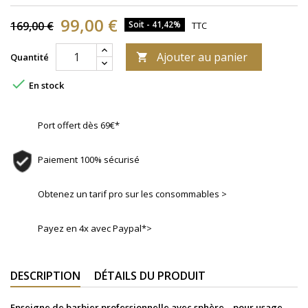
99,00 €
169,00 €
Soit - 41,42%
TTC
Ajouter au panier
Quantité


En stock
Port offert dès 69€*
Paiement 100% sécurisé
Obtenez un tarif pro sur les consommables >
Payez en 4x avec Paypal*>
DESCRIPTION
DÉTAILS DU PRODUIT
Enseigne de barbier professionnelle avec sphère – pour usage