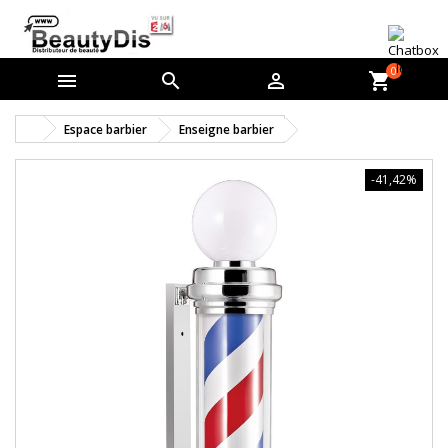
0



shopping_cart
Espace barbier
Enseigne barbier
-41,42%