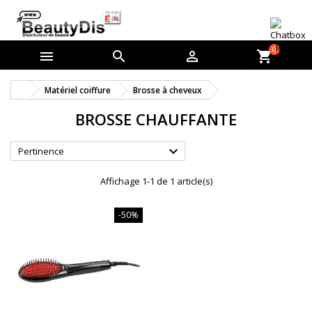
0



shopping_cart
Matériel coiffure
Brosse à cheveux
BROSSE CHAUFFANTE

Pertinence
Affichage 1-1 de 1 article(s)
-50%