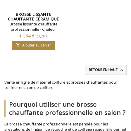
BROSSE LISSANTE
CHAUFFANTE CÉRAMIQUE
Brosse lissante chauffante
professionnelle - Chaleur
réglable - Magister.
Prix
Prix
11,64 €
23,28 €
de
Ajouter au panier

base
RETOUR EN HAUT

Vente en ligne de matériel coiffure et brosses chauffantes pour
coiffeur et salon de coiffure
Pourquoi utiliser une brosse
chauffante professionnelle en salon ?
La brosse chauffante professionnelle est pensée pour les
prestations de finition, de retouche et de coiffage rapide. Elle permet