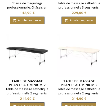
PLIABLE
SEGMENTS BLANC
Chaise de maquillage
Table de massage esthétique
professionnelle. Châssis en
professionnelle 3 segments.
aluminium. Modèle pliable.
Modèle pliable et
Prix
Prix
142,90 €
229,00 €
Coloris Or et Rose.
transportable Cadre en bois
et pieds en aluminium léger.
Ajouter au panier
Ajouter au panier


Appui tête réglable. Coloris
Blanc.
TABLE DE MASSAGE
TABLE DE MASSAGE
PLIANTE ALUMINIUM 2
PLIANTE ALUMINIUM 2
SEGMENTS NOIR
SEGMENTS CRÈME
Table de massage esthétique
Table de massage esthétique
professionnelle 2 segments.
professionnelle 2 segments.
Modèle pliable et
Modèle pliable et
Prix
Prix
214,90 €
214,90 €
transportable Cadre en bois
transportable Cadre en bois