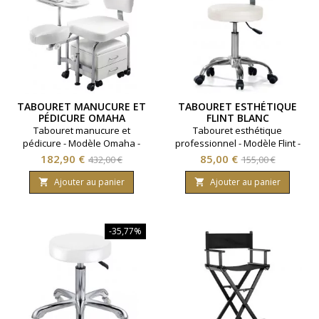
TABOURET MANUCURE ET
TABOURET ESTHÉTIQUE
PÉDICURE OMAHA
FLINT BLANC
Tabouret manucure et
Tabouret esthétique
pédicure - Modèle Omaha -
professionnel - Modèle Flint -
Bloc tiroirs amovibles.
Coloris Blanc.
Prix
Prix
Prix
Prix
182,90 €
85,00 €
432,00 €
155,00 €
de
de
Ajouter au panier
Ajouter au panier


base
base
-35,77%