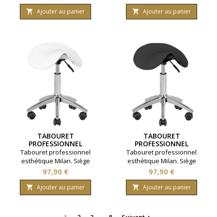
31.5 centimètres. Coloris noir.
selle. Ajustable en hauteur.
Coloris gris.
Ajouter au panier
Ajouter au panier


TABOURET
TABOURET
PROFESSIONNEL
PROFESSIONNEL
ESTHÉTIQUE MILAN
ESTHÉTIQUE MILAN NOIR
Tabouret professionnel
Tabouret professionnel
BLANC
esthétique Milan. Siège
esthétique Milan. Siège
ergonomique en forme de
ergonomique en forme de
Prix
Prix
97,90 €
97,90 €
selle. Ajustable en hauteur.
selle. Ajustable en hauteur.
Coloris blanc.
Coloris noir.
Ajouter au panier
Ajouter au panier

