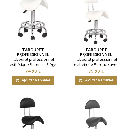
TABOURET
TABOURET
PROFESSIONNEL
PROFESSIONNEL
ESTHÉTIQUE FLORENCE
ESTHÉTIQUE FLORENCE
Tabouret professionnel
Tabouret professionnel
BLANC
AVEC DOSSIER BLANC
esthétique Florence. Siège
esthétique Florence avec
ergonomique en forme de
dossier. Siège ergonomique
Prix
Prix
74,90 €
79,90 €
selle Ajustable en hauteur.
en forme de selle Ajustable
Assise diamètre 40
en hauteur. Assise diamètre
Ajouter au panier
Ajouter au panier


centimètres. Coloris blanc.
40 centimètres. Coloris blanc.