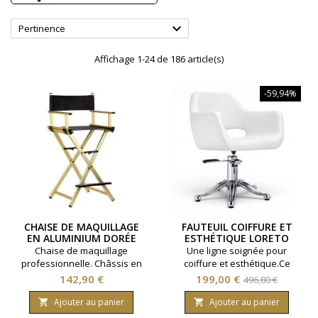

Pertinence
Affichage 1-24 de 186 article(s)
-59,94%
CHAISE DE MAQUILLAGE
FAUTEUIL COIFFURE ET
EN ALUMINIUM DORÉE
ESTHÉTIQUE LORETO
PLIABLE
Chaise de maquillage
Une ligne soignée pour
professionnelle. Châssis en
coiffure et esthétique.Ce
aluminium. Modèle pliable.
fauteuil coiffure et esthétique
Prix
Prix
Prix
142,90 €
199,00 €
496,80 €
Coloris doré.
apporte une note décorative
de
grâce à son pied étoile
Ajouter au panier
Ajouter au panier


baroque, sa hauteur réglable
base