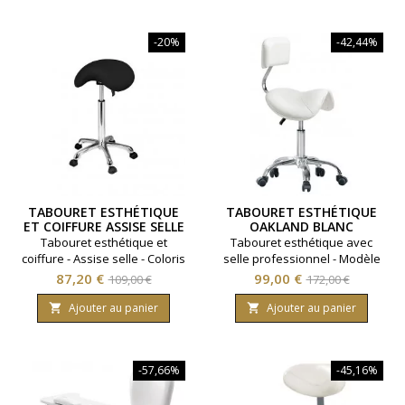
et son coloris blanc.◆ Pied
étoile style baroque ◆
-20%
-42,44%
Hauteur réglable ◆ Coloris
blanc
TABOURET ESTHÉTIQUE
TABOURET ESTHÉTIQUE
ET COIFFURE ASSISE SELLE
OAKLAND BLANC
NOIR
Tabouret esthétique et
Tabouret esthétique avec
coiffure - Assise selle - Coloris
selle professionnel - Modèle
noir
Oakland - Coloris Blanc.
Prix
Prix
Prix
Prix
87,20 €
99,00 €
109,00 €
172,00 €
de
de
Ajouter au panier
Ajouter au panier


base
base
-57,66%
-45,16%