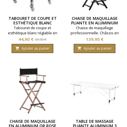
TABOURET DE COUPE ET
CHAISE DE MAQUILLAGE
ESTHÉTIQUE BLANC
PLIANTE EN ALUMINIUM
NOIR
Tabouret de coupe et
Chaise de maquillage
esthétique blanc réglable en
professionnelle. Châssis en
hauteur. Etoile en acier
aluminium. Modèle pliable.
Prix
Prix
Prix
44,90 €
139,90 €
69,90 €
nickelé, type de roue haute
Coloris noir.
de
résistance.
Ajouter au panier
Ajouter au panier


base
CHAISE DE MAQUILLAGE
TABLE DE MASSAGE
EN ALUMINIUM OR ROSE
PLIANTE ALUMINIUM 3