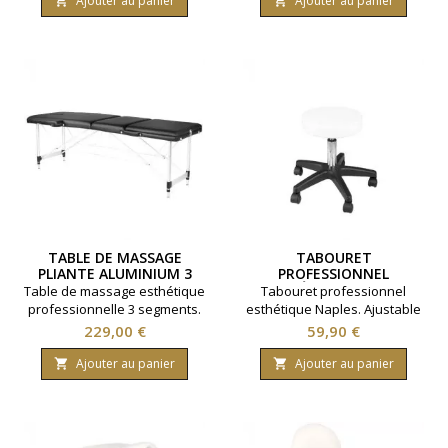
et pieds en aluminium léger.
et pieds en aluminium léger.
Ajouter au panier
Ajouter au panier


Appui tête réglable. Coloris
Appui tête réglable. Coloris
Noir.
Crème.
TABLE DE MASSAGE
TABOURET
PLIANTE ALUMINIUM 3
PROFESSIONNEL
SEGMENTS NOIR
ESTHÉTIQUE NAPLES
Table de massage esthétique
Tabouret professionnel
BLANC
professionnelle 3 segments.
esthétique Naples. Ajustable
Modèle pliable et
en hauteur. Assise diamètre
Prix
Prix
229,00 €
59,90 €
transportable Cadre en bois
33 centimètres. Coloris blanc.
et pieds en aluminium léger.
Ajouter au panier
Ajouter au panier


Appui tête réglable. Coloris
Noir.