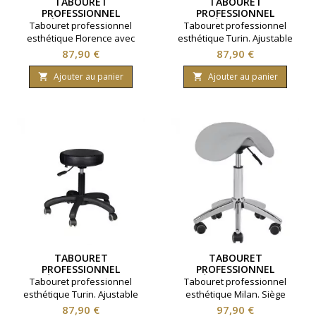
TABOURET
TABOURET
PROFESSIONNEL
PROFESSIONNEL
ESTHÉTIQUE FLORENCE
ESTHÉTIQUE TURIN
Tabouret professionnel
Tabouret professionnel
AVEC DOSSIER NOIR ET
BLANC
esthétique Florence avec
esthétique Turin. Ajustable
DORÉ
dossier. Siège ergonomique
en hauteur. Assise diamètre
Prix
Prix
87,90 €
87,90 €
en forme de selle Ajustable
31.5 centimètres. Coloris
en hauteur. Assise diamètre
blanc.
Ajouter au panier
Ajouter au panier


40 centimètres. Coloris noir et
doré.
TABOURET
TABOURET
PROFESSIONNEL
PROFESSIONNEL
ESTHÉTIQUE TURIN NOIR
ESTHÉTIQUE MILAN GRIS
Tabouret professionnel
Tabouret professionnel
esthétique Turin. Ajustable
esthétique Milan. Siège
en hauteur. Assise diamètre
ergonomique en forme de
Prix
Prix
87,90 €
97,90 €