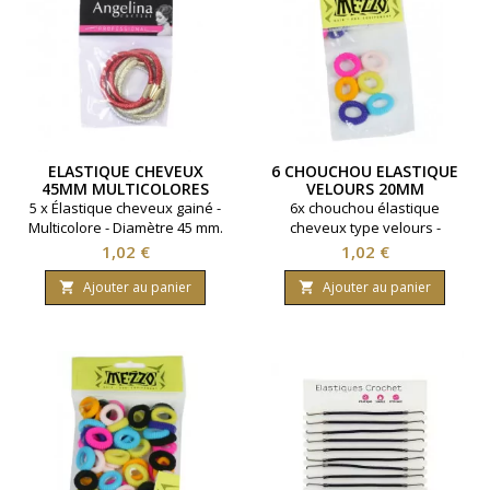
ELASTIQUE CHEVEUX
6 CHOUCHOU ELASTIQUE
45MM MULTICOLORES
VELOURS 20MM
PAR 5
MULTICOLORE
5 x Élastique cheveux gainé -
6x chouchou élastique
Multicolore - Diamètre 45 mm.
cheveux type velours -
Multicolore - Diamètre 20 mm.
Prix
Prix
1,02 €
1,02 €
Ajouter au panier
Ajouter au panier

