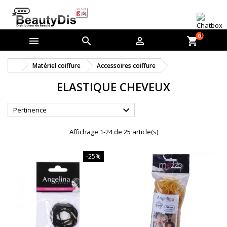
0



shopping_cart
Matériel coiffure
Accessoires coiffure
ELASTIQUE CHEVEUX

Pertinence
Affichage 1-24 de 25 article(s)
-25%