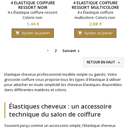
4 ELASTIQUE COIFFURE
4 ELASTIQUE COIFFURE
RESSORT NOIR
RESSORT MULTICOLORE
4 x Élastique coiffure ressort.
4 x Élastique coiffure
Coloris noir.
multicolore. Coloris noir.
Prix
Prix
1,44 €
2,88 €
Ajouter au panier
Ajouter au panier


1
2
Suivant

RETOUR EN HAUT

Elastique cheveux professionnel modèle simple ou gainés. Votre
grossiste coiffure vous propose tous les types d'élastique à utiliser
pour attacher en toute simplicité les cheveux.Elastiques disponibles
dans différentes matières et coloris.
Élastiques cheveux : un accessoire
technique du salon de coiffure
Souvent perçu comme un accessoire simple, l’élastique cheveux