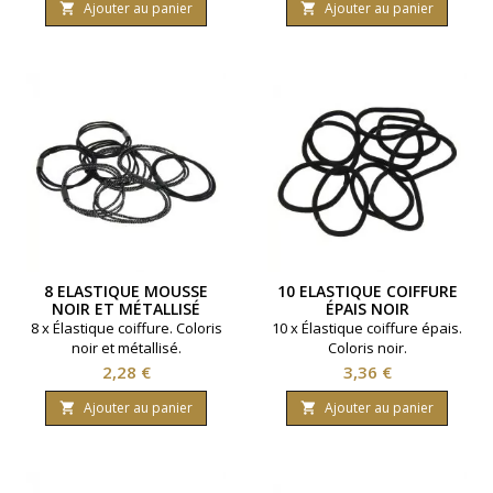
Ajouter au panier
Ajouter au panier


8 ELASTIQUE MOUSSE
10 ELASTIQUE COIFFURE
NOIR ET MÉTALLISÉ
ÉPAIS NOIR
8 x Élastique coiffure. Coloris
10 x Élastique coiffure épais.
noir et métallisé.
Coloris noir.
Prix
Prix
2,28 €
3,36 €
Ajouter au panier
Ajouter au panier

