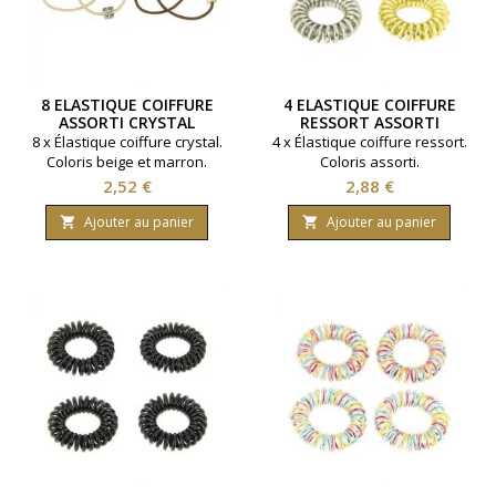
8 ELASTIQUE COIFFURE
4 ELASTIQUE COIFFURE
ASSORTI CRYSTAL
RESSORT ASSORTI
8 x Élastique coiffure crystal.
4 x Élastique coiffure ressort.
Coloris beige et marron.
Coloris assorti.
Prix
Prix
2,52 €
2,88 €
Ajouter au panier
Ajouter au panier

