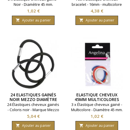
Noir - Diamètre 45 mm.
bracelet - 16mm - multicolore
Prix
Prix
1,02 €
4,38 €
Ajouter au panier
Ajouter au panier


24 ELASTIQUES GAINÉS
ELASTIQUE CHEVEUX
NOIR MEZZO DIAMÈTRE
45MM MULTICOLORES
55MM
PAR 3
24 Élastiques cheveux gainés
3 x Élastique cheveux gainé -
- Coloris noir - Marque Mezzo
Multicolore - Diamètre 45 mm.
- Diamètre 55mm
Prix
Prix
5,04 €
1,02 €
Ajouter au panier
Ajouter au panier

