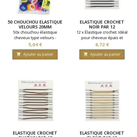
50 CHOUCHOU ELASTIQUE
ELASTIQUE CROCHET
VELOURS 20MM
NOIR PAR 12
MULTICOLORE
50x chouchou élastique
12 x Élastique crochet. Idéal
cheveux type velours -
pour cheveux épais et
Multicolore - Diamètre 20 mm.
extensions. Coloris Noir.
Prix
Prix
5,04 €
6,72 €
Ajouter au panier
Ajouter au panier


ELASTIQUE CROCHET
ELASTIQUE CROCHET