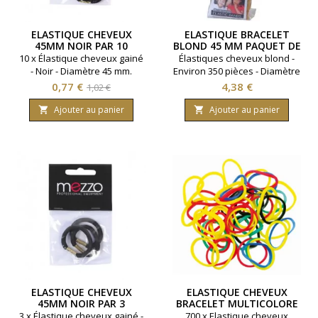
ELASTIQUE CHEVEUX
ELASTIQUE BRACELET
45MM NOIR PAR 10
BLOND 45 MM PAQUET DE
350 ENVIRON
10 x Élastique cheveux gainé
Élastiques cheveux blond -
- Noir - Diamètre 45 mm.
Environ 350 pièces - Diamètre
45 mm
Prix
Prix
Prix
0,77 €
4,38 €
1,02 €
de
Ajouter au panier
Ajouter au panier


base
ELASTIQUE CHEVEUX
ELASTIQUE CHEVEUX
45MM NOIR PAR 3
BRACELET MULTICOLORE
16MM PAR 700
3 x Élastique cheveux gainé -
700 x Elastique cheveux