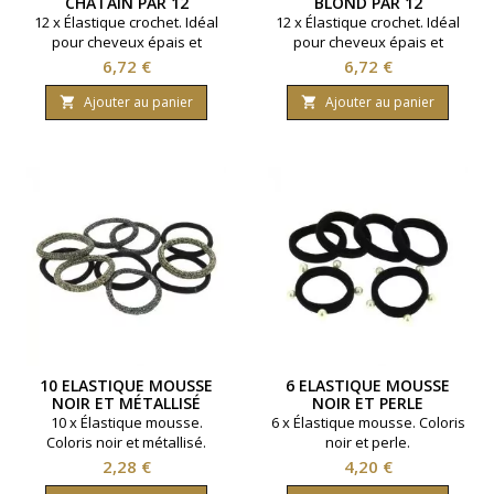
CHATAIN PAR 12
BLOND PAR 12
12 x Élastique crochet. Idéal
12 x Élastique crochet. Idéal
pour cheveux épais et
pour cheveux épais et
extensions. Coloris Chatain.
extensions. Coloris Blond.
Prix
Prix
6,72 €
6,72 €
Ajouter au panier
Ajouter au panier


10 ELASTIQUE MOUSSE
6 ELASTIQUE MOUSSE
NOIR ET MÉTALLISÉ
NOIR ET PERLE
10 x Élastique mousse.
6 x Élastique mousse. Coloris
Coloris noir et métallisé.
noir et perle.
Prix
Prix
2,28 €
4,20 €