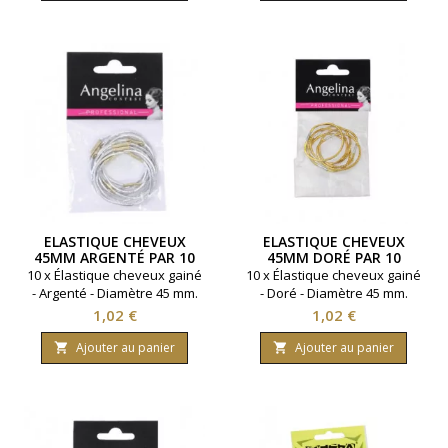
ELASTIQUE CHEVEUX
ELASTIQUE CHEVEUX
45MM ARGENTÉ PAR 10
45MM DORÉ PAR 10
10 x Élastique cheveux gainé
10 x Élastique cheveux gainé
- Argenté - Diamètre 45 mm.
- Doré - Diamètre 45 mm.
Prix
Prix
1,02 €
1,02 €
Ajouter au panier
Ajouter au panier

