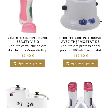
CHAUFFE CIRE INTEGRAL
CHAUFFE CIRE POT 800ML
BEAUTY VISIO
AVEC THERMOSTAT DE
RÉGLAGE
Chauffe cartouche de cire
Chauffe cire professionnel
d'épilation - Mono - Roll up
pour pot 800ml - Thermostat
visio - 40 watts.
de réglage - 130 watts.
Prix
Prix
17,40 €
117,60 €
Ajouter au panier
Ajouter au panier

