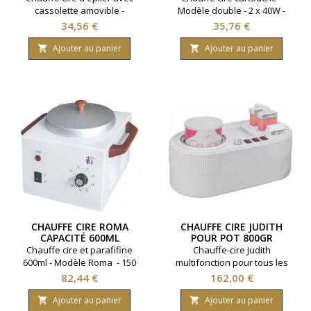
cassolette amovible -
Modèle double - 2 x 40W -
Capacité 250gr - 80W
Integral beauty
Prix
Prix
34,56 €
35,76 €
Ajouter au panier
Ajouter au panier


CHAUFFE CIRE ROMA
CHAUFFE CIRE JUDITH
CAPACITÉ 600ML
POUR POT 800GR
Chauffe cire et parafifine
Chauffe-cire Judith
600ml - Modèle Roma - 150
multifonction pour tous les
watts
types de cire à épiler.
Prix
Prix
82,44 €
162,00 €
Ajouter au panier
Ajouter au panier

