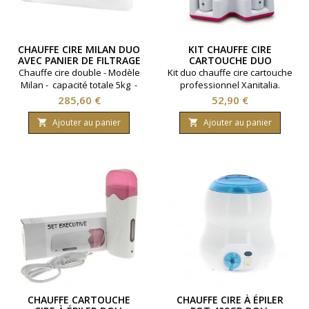
CHAUFFE CIRE MILAN DUO
KIT CHAUFFE CIRE
AVEC PANIER DE FILTRAGE
CARTOUCHE DUO
XANITALIA DOLL
Chauffe cire double - Modèle
Kit duo chauffe cire cartouche
Milan - capacité totale 5kg -
professionnel Xanitalia.
Interrupteur et thermostat -
Prix
Prix
285,60 €
52,90 €
Panier de filtrage.
Ajouter au panier
Ajouter au panier


CHAUFFE CARTOUCHE
CHAUFFE CIRE À ÉPILER