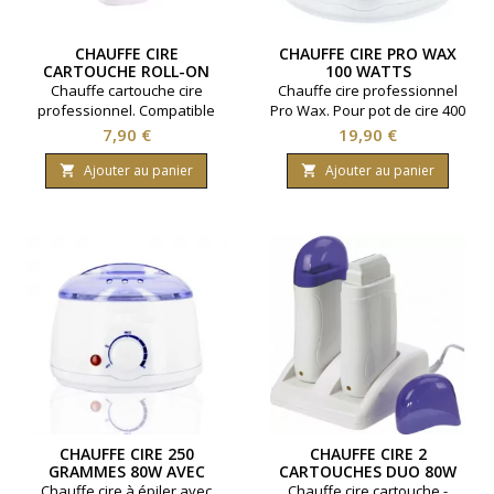
CHAUFFE CIRE
CHAUFFE CIRE PRO WAX
CARTOUCHE ROLL-ON
100 WATTS
PROFESSIONNEL
Chauffe cartouche cire
Chauffe cire professionnel
professionnel. Compatible
Pro Wax. Pour pot de cire 400
cartouche classique. Fenêtre
grammes ou cire en pastille.
Prix
Prix
7,90 €
19,90 €
de contrôle. Puissance 40
Capacité maximale 0.4 litres.
watts.
Puissance 100 watts.
Ajouter au panier
Ajouter au panier


CHAUFFE CIRE 250
CHAUFFE CIRE 2
GRAMMES 80W AVEC
CARTOUCHES DUO 80W
CASSOLETTE AMOVIBLE
Chauffe cire à épiler avec
Chauffe cire cartouche -