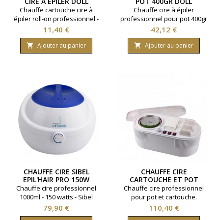
CIRE À ÉPILER DOLL
POT 400GR DOLL
Chauffe cartouche cire à
Chauffe cire à épiler
épiler roll-on professionnel -
professionnel pour pot 400gr
Marque Doll.
- Marque Doll.
Prix
Prix
11,40 €
42,12 €
Ajouter au panier
Ajouter au panier


CHAUFFE CIRE SIBEL
CHAUFFE CIRE
EPIL'HAIR PRO 150W
CARTOUCHE ET POT
PROFESSIONNEL
Chauffe cire professionnel
Chauffe cire professionnel
1000ml - 150 watts - Sibel
pour pot et cartouche.
Compatible pot de cire 800 gr
Prix
Prix
79,90 €
110,40 €
et cartouche 100 ml. Utilisable