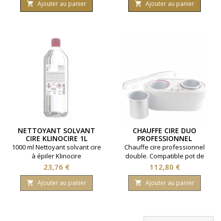
avec cire en pastille.
Ajouter au panier
Ajouter au panier


Température réglable.
NETTOYANT SOLVANT
CHAUFFE CIRE DUO
CIRE KLINOCIRE 1L
PROFESSIONNEL
1000 ml Nettoyant solvant cire
Chauffe cire professionnel
à épiler Klinocire
double. Compatible pot de
cire 400 gr et 800 gr. Utilisable
Prix
Prix
23,76 €
112,80 €
avec cire en pastille.
Température réglable.
Ajouter au panier
Ajouter au panier

