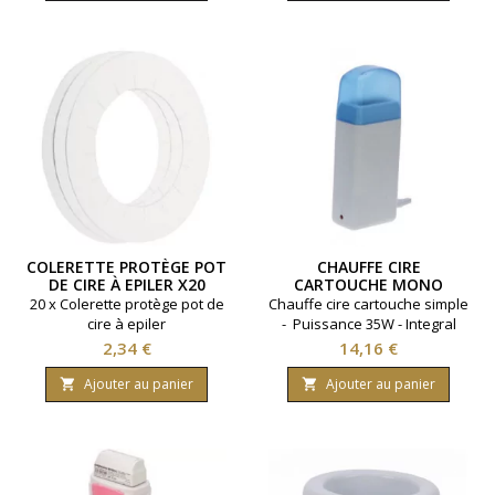
COLERETTE PROTÈGE POT
CHAUFFE CIRE
DE CIRE À EPILER X20
CARTOUCHE MONO
INTEGRAL BEAUTY
20 x Colerette protège pot de
Chauffe cire cartouche simple
cire à epiler
- Puissance 35W - Integral
Beauty
Prix
Prix
2,34 €
14,16 €
Ajouter au panier
Ajouter au panier

