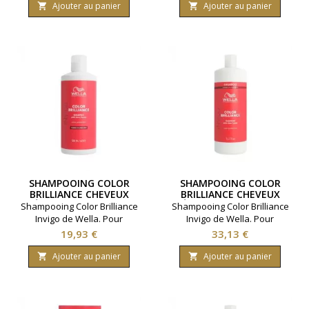
coloration. Contenance
coloration. Contenance
Ajouter au panier
Ajouter au panier


1000ml.
300ml.
SHAMPOOING COLOR
SHAMPOOING COLOR
BRILLIANCE CHEVEUX
BRILLIANCE CHEVEUX
ÉPAIS WELLA 500ML
ÉPAIS WELLA 1000ML
Shampooing Color Brilliance
Shampooing Color Brilliance
Invigo de Wella. Pour
Invigo de Wella. Pour
cheveux épais et colorés.
cheveux épais et colorés.
Prix
Prix
19,93 €
33,13 €
Préserve l'éclat de la
Préserve l'éclat de la
coloration. Contenance
coloration. Contenance
Ajouter au panier
Ajouter au panier


500ml.
1000ml.