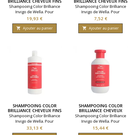
BRILLIANCE CHEVEUX FINS
BRILLIANCE CHEVEUX FINS
WELLA 500ML
WELLA 100ML
Shampooing Color Brilliance
Shampooing Color Brilliance
Invigo de Wella. Pour
Invigo de Wella. Pour
cheveux fins à moyen.
cheveux fins à moyen.
Prix
Prix
19,93 €
7,52 €
Préserve l'éclat de la
Préserve l'éclat de la
coloration. Contenance
coloration. Contenance
Ajouter au panier
Ajouter au panier


500ml.
100ml.
SHAMPOOING COLOR
SHAMPOOING COLOR
BRILLIANCE CHEVEUX FINS
BRILLIANCE CHEVEUX
WELLA 1000ML
ÉPAIS WELLA 300ML
Shampooing Color Brilliance
Shampooing Color Brilliance
Invigo de Wella. Pour
Invigo de Wella. Pour
cheveux fins à moyen.
cheveux épais et colorés.
Prix
Prix
33,13 €
15,44 €
Préserve l'éclat de la
Préserve l'éclat de la