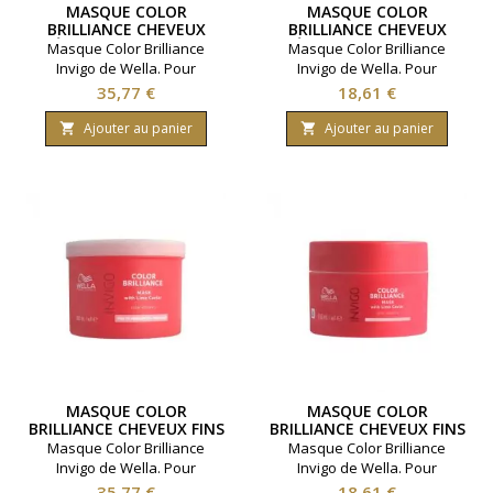
MASQUE COLOR
MASQUE COLOR
BRILLIANCE CHEVEUX
BRILLIANCE CHEVEUX
ÉPAIS WELLA 500ML
ÉPAIS WELLA 150ML
Masque Color Brilliance
Masque Color Brilliance
Invigo de Wella. Pour
Invigo de Wella. Pour
cheveux épais et colorés.
cheveux épais et colorés.
Prix
Prix
35,77 €
18,61 €
Préserve l'éclat de la
Préserve l'éclat de la
coloration. Contenance
coloration. Contenance
Ajouter au panier
Ajouter au panier


500ml.
150ml.
MASQUE COLOR
MASQUE COLOR
BRILLIANCE CHEVEUX FINS
BRILLIANCE CHEVEUX FINS
WELLA 500ML
WELLA 150ML
Masque Color Brilliance
Masque Color Brilliance
Invigo de Wella. Pour
Invigo de Wella. Pour
cheveux fins et colorés.
cheveux fins et colorés.
Prix
Prix
35,77 €
18,61 €