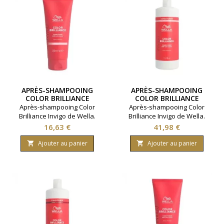
APRÈS-SHAMPOOING
APRÈS-SHAMPOOING
COLOR BRILLIANCE
COLOR BRILLIANCE
CHEVEUX FINS WELLA
CHEVEUX FINS WELLA
Après-shampooing Color
Après-shampooing Color
200ML
1000ML
Brilliance Invigo de Wella.
Brilliance Invigo de Wella.
Pour cheveux fins à moyens.
Pour cheveux fins à moyens.
Prix
Prix
16,63 €
41,98 €
Préserve l'éclat de la
Préserve l'éclat de la
coloration jusqu'à 7
coloration jusqu'à 7
Ajouter au panier
Ajouter au panier


semaines. Contenance 200ml.
semaines. Contenance
1000ml.