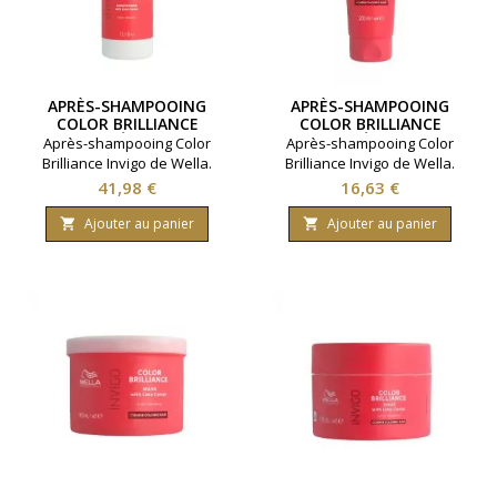
APRÈS-SHAMPOOING
APRÈS-SHAMPOOING
COLOR BRILLIANCE
COLOR BRILLIANCE
CHEVEUX ÉPAIS WELLA
CHEVEUX ÉPAIS WELLA
Après-shampooing Color
Après-shampooing Color
1000ML
200ML
Brilliance Invigo de Wella.
Brilliance Invigo de Wella.
Pour cheveux épais et
Pour cheveux épais et
Prix
Prix
41,98 €
16,63 €
colorés. Préserve l'éclat de la
colorés. Préserve l'éclat de la
coloration jusqu'à 7
coloration jusqu'à 7
Ajouter au panier
Ajouter au panier


semaines. Contenance
semaines. Contenance 200ml.
1000ml.