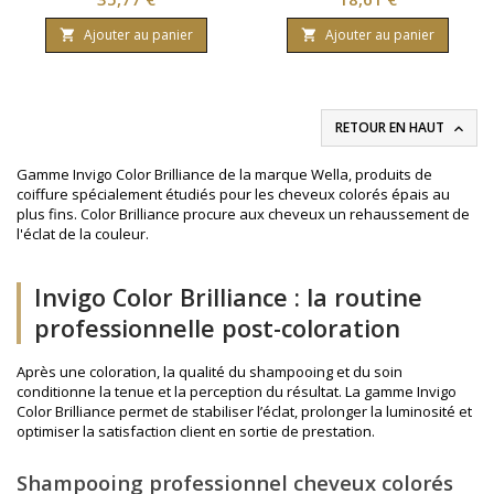
Préserve l'éclat de la
Préserve l'éclat de la
coloration. Contenance
coloration. Contenance
Ajouter au panier
Ajouter au panier


500ml.
150ml.
RETOUR EN HAUT

Gamme Invigo Color Brilliance de la marque Wella, produits de
coiffure spécialement étudiés pour les cheveux colorés épais au
plus fins. Color Brilliance procure aux cheveux un rehaussement de
l'éclat de la couleur.
Invigo Color Brilliance : la routine
professionnelle post-coloration
Après une coloration, la qualité du shampooing et du soin
conditionne la tenue et la perception du résultat. La gamme Invigo
Color Brilliance permet de stabiliser l’éclat, prolonger la luminosité et
optimiser la satisfaction client en sortie de prestation.
Shampooing professionnel cheveux colorés