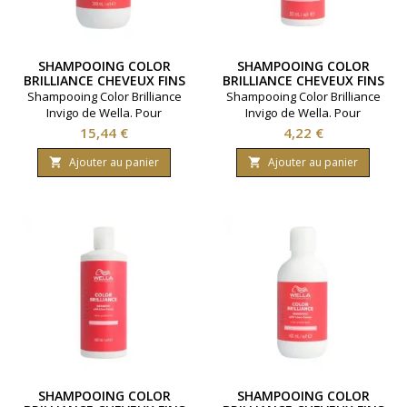
SHAMPOOING COLOR
SHAMPOOING COLOR
BRILLIANCE CHEVEUX FINS
BRILLIANCE CHEVEUX FINS
WELLA 300ML
WELLA 50ML
Shampooing Color Brilliance
Shampooing Color Brilliance
Invigo de Wella. Pour
Invigo de Wella. Pour
cheveux fins à moyen.
cheveux fins à moyen.
Prix
Prix
15,44 €
4,22 €
Préserve l'éclat de la
Préserve l'éclat de la
coloration. Contenance
coloration. Contenance 50ml.
Ajouter au panier
Ajouter au panier


300ml.
SHAMPOOING COLOR
SHAMPOOING COLOR