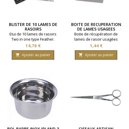
BLISTER DE 10 LAMES DE
BOITE DE RECUPERATION
RASOIRS
DE LAMES USAGEES
Etui de 10 lames de rasoirs
Boite de récupération de
Two in one type Feather.
lames de rasoir usagées
Prix
Prix
14,76 €
1,44 €
Ajouter au panier
Ajouter au panier


BOL BARBE INOX IRLAND 3
CISEAUX ARTISAN