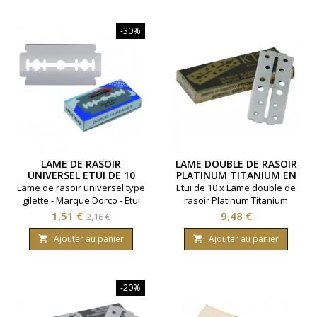
assurent une coupe fluide,
maîtrisée et sécurisée pour
-30%
un résultat professionnel.
LAME DE RASOIR
LAME DOUBLE DE RASOIR
UNIVERSEL ETUI DE 10
PLATINUM TITANIUM EN
ETUI DE 10
Lame de rasoir universel type
Etui de 10 x Lame double de
gilette - Marque Dorco - Etui
rasoir Platinum Titanium
de 10.
Prix
Prix
Prix
1,51 €
9,48 €
2,16 €
de
Ajouter au panier
Ajouter au panier


base
-20%