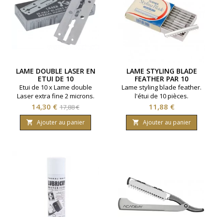
LAME DOUBLE LASER EN
LAME STYLING BLADE
ETUI DE 10
FEATHER PAR 10
Etui de 10 x Lame double
Lame styling blade feather.
Laser extra fine 2 microns.
l'étui de 10 pièces.
Prix
Prix
Prix
14,30 €
11,88 €
17,88 €
de
Ajouter au panier
Ajouter au panier


base