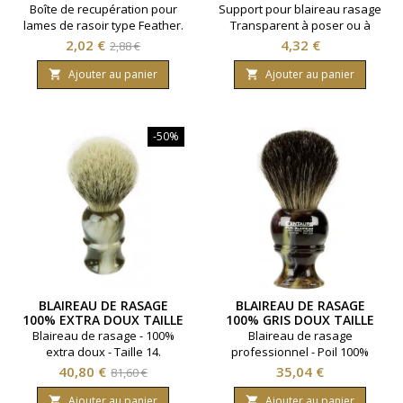
OU A FIXER AU MUR.
Boîte de recupération pour
Support pour blaireau rasage
lames de rasoir type Feather.
Transparent à poser ou à
fixer au mur
Prix
Prix
Prix
2,02 €
4,32 €
2,88 €
de
Ajouter au panier
Ajouter au panier


base
-50%
BLAIREAU DE RASAGE
BLAIREAU DE RASAGE
100% EXTRA DOUX TAILLE
100% GRIS DOUX TAILLE
14
11
Blaireau de rasage - 100%
Blaireau de rasage
extra doux - Taille 14.
professionnel - Poil 100%
blaireau extra qualité gris. -
Prix
Prix
Prix
40,80 €
35,04 €
81,60 €
Taille 11
de
Ajouter au panier
Ajouter au panier

