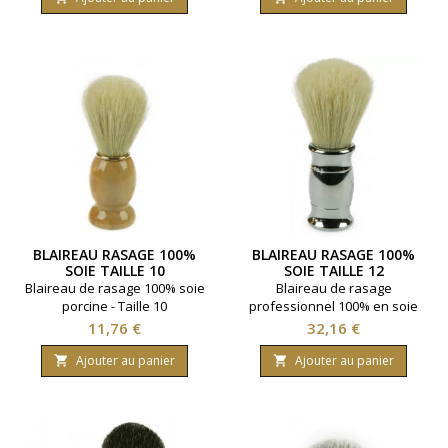
base
BLAIREAU RASAGE 100%
BLAIREAU RASAGE 100%
SOIE TAILLE 10
SOIE TAILLE 12
Blaireau de rasage 100% soie
Blaireau de rasage
porcine - Taille 10
professionnel 100% en soie
porcine - Taille 12.
Prix
Prix
11,76 €
32,16 €
Ajouter au panier
Ajouter au panier

