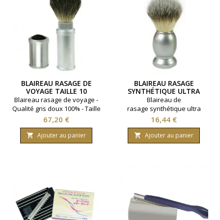
BLAIREAU RASAGE DE
BLAIREAU RASAGE
VOYAGE TAILLE 10
SYNTHÉTIQUE ULTRA
DOUX
Blaireau rasage de voyage -
Blaireau de
Qualité gris doux 100% - Taille
rasage synthétique ultra
10
doux - Taille 10.
Prix
Prix
67,20 €
16,44 €
Ajouter au panier
Ajouter au panier

