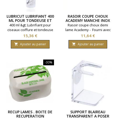
LUBRICUT LUBRIFIANT 400
RASOIR COUPE CHOUX
ML POUR TONDEUSE ET
ACADEMY MANCHE INOX
CISEAUX
400 ml &gt; Lubrifiant pour
Rasoir coupe choux demi
ciseaux coiffure et tondeuse
lame Academy - Fourni avec
professionnelle
2 guides lames - Manche en
Prix
Prix
15,36 €
11,64 €
inox.
Ajouter au panier
Ajouter au panier


-30%
RECUP LAMES . BOITE DE
SUPPORT BLAIREAU
RECUPERATION
TRANSPARENT A POSER