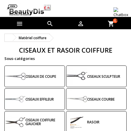
0



shopping_cart
Matériel coiffure
CISEAUX ET RASOIR COIFFURE
Sous-catégories
CISEAUX DE COUPE
CISEAUX SCULPTEUR
CISEAUX EFFILEUR
CISEAUX COURBE
CISEAUX COIFFURE
RASOIR
GAUCHER