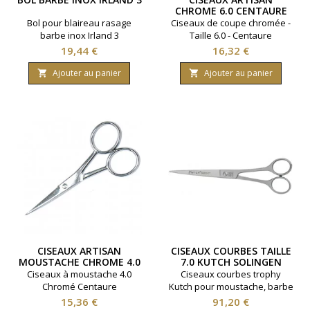
CHROME 6.0 CENTAURE
SIZE 6.0
Bol pour blaireau rasage
Ciseaux de coupe chromée -
barbe inox Irland 3
Taille 6.0 - Centaure
Prix
Prix
19,44 €
16,32 €
Ajouter au panier
Ajouter au panier


CISEAUX ARTISAN
CISEAUX COURBES TAILLE
MOUSTACHE CHROME 4.0
7.0 KUTCH SOLINGEN
CENTAURE
INOX
Ciseaux à moustache 4.0
Ciseaux courbes trophy
Chromé Centaure
Kutch pour moustache, barbe
et contour d'oreille - Taille 7.0
Prix
Prix
15,36 €
91,20 €