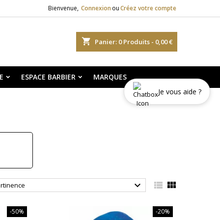
Bienvenue,
Connexion
ou
Créez votre compte
shopping_cart
Panier:
0
Produits - 0,00 €
E
ESPACE BARBIER
MARQUES
Je vous aide ?



rtinence
-50%
-20%