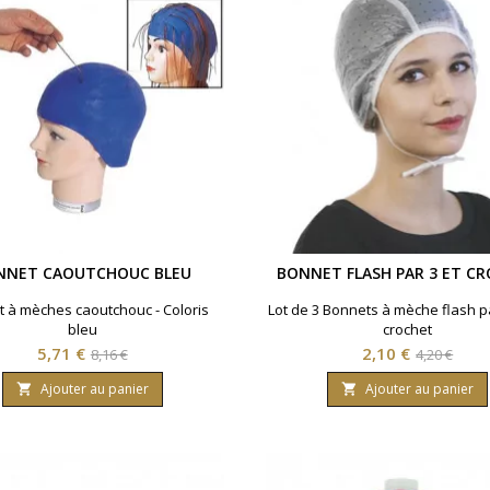
NNET CAOUTCHOUC BLEU
BONNET FLASH PAR 3 ET C
 à mèches caoutchouc - Coloris
Lot de 3 Bonnets à mèche flash p
bleu
crochet
Prix
Prix
Prix
Prix
5,71 €
2,10 €
8,16 €
4,20 €
de
de
Ajouter au panier
Ajouter au panier


base
base