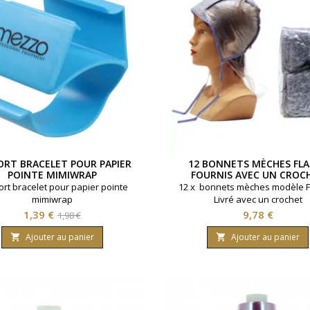
ORT BRACELET POUR PAPIER
12 BONNETS MÈCHES FL
POINTE MIMIWRAP
FOURNIS AVEC UN CROC
rt bracelet pour papier pointe
12 x bonnets mèches modèle F
mimiwrap
Livré avec un crochet
Prix
Prix
Prix
1,39 €
9,78 €
1,98 €
de
Ajouter au panier
Ajouter au panier


base