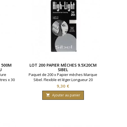
E 500M
LOT 200 PAPIER MÈCHES 9.5X20CM
U
SIBEL
fure
Paquet de 200 x Papier mèches Marque
tres x 30
Sibel. Flexible et léger.Longueur 20
on pré-
centimètres.Largeur 9.5 centimètres.
Prix
9,30 €
.
Ajouter au panier
