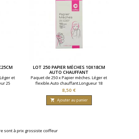
0X25CM
LOT 250 PAPIER MÈCHES 10X18CM
AUTO CHAUFFANT
Léger et
Paquet de 250 x Papier mèches. Léger et
eur 25
flexible.Auto chauffant.Longueur 18
ètres.
centimètres.Largeur 10 centimètres.
Prix
8,50 €
Ajouter au panier

 sont à prix grossiste coiffeur