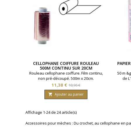
CELLOPHANE COIFFURE ROULEAU
PAPIE
500M CONTINU SUR 20CM
Rouleau cellophane coiffure. Film continu,
50 m &g
non pré-découpé. 500m x 20cm.
de L
Prix
Prix
11,38 €
18,96 €
de
Ajouter au panier

base
Affichage 1-24 de 24 article(s)
Accessoires pour mèches : Du crochet, au cellophane en pass