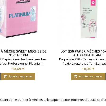
R À MÈCHE SWEET MÈCHES DE
LOT 250 PAPIER MÈCHES 1
L'OREAL 50M
AUTO CHAUFFANT
t; Papier à mèche Sweet mèches
Paquet de 250 x Papier mèches. 
'oreal Professionnel Platinium
flexible.Auto chauffant.Longu
centimètres.Largeur 10 centim
Prix
Prix
30,69 €
10,30 €
Ajouter au panier
Ajouter au panier


ant par le bonnet à mèches et le papier pointe, tous nos produits coiffure