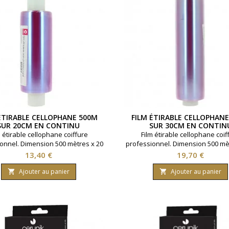
ÉTIRABLE CELLOPHANE 500M
FILM ÉTIRABLE CELLOPHAN
SUR 20CM EN CONTINU
SUR 30CM EN CONTIN
m étirable cellophane coiffure
Film étirable cellophane coif
onnel. Dimension 500 mètres x 20
professionnel. Dimension 500 mè
ètres. Rouleau continu, non pré-
centimètres. Rouleau continu, n
Prix
Prix
13,40 €
19,70 €
découpé. Marque Coiffeo.
découpé. Marque Coiffeo
Ajouter au panier
Ajouter au panier

