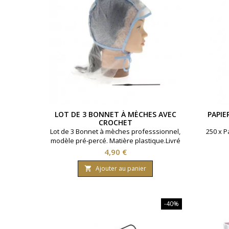
LOT DE 3 BONNET À MÈCHES AVEC
PAPI
CROCHET
Lot de 3 Bonnet à mèches professsionnel,
250 x P
modèle pré-percé. Matière plastique.Livré
avec un crochet en métal.
Prix
4,90 €
Ajouter au panier

-40%