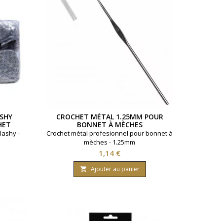
ASHY
CROCHET MÉTAL 1.25MM POUR
HET
BONNET À MÈCHES
lashy -
Crochet métal profesionnel pour bonnet à
mèches - 1.25mm
Prix
1,14 €
Ajouter au panier
