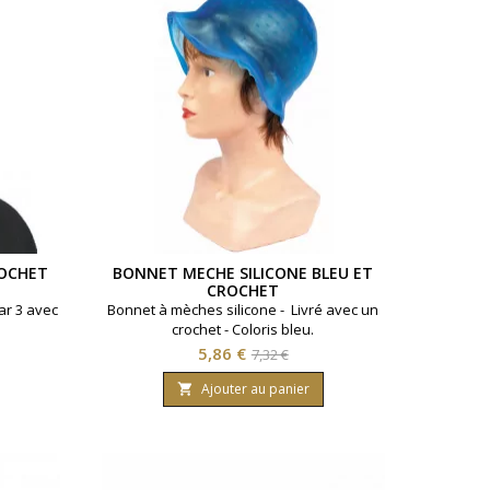
ROCHET
BONNET MECHE SILICONE BLEU ET
CROCHET
ar 3 avec
Bonnet à mèches silicone - Livré avec un
crochet - Coloris bleu.
Prix
Prix
5,86 €
7,32 €
de
Ajouter au panier

base