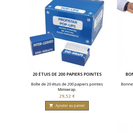
20 ÉTUIS DE 200 PAPIERS POINTES
BO
Boîte de 20 étuis de 200 papiers pointes
Bonnet
Mimiwrap.
Prix
29,52 €
Ajouter au panier
