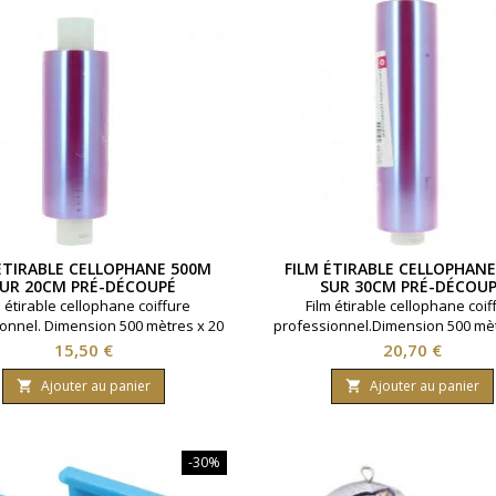
ÉTIRABLE CELLOPHANE 500M
FILM ÉTIRABLE CELLOPHAN
UR 20CM PRÉ-DÉCOUPÉ
SUR 30CM PRÉ-DÉCOU
m étirable cellophane coiffure
Film étirable cellophane coif
onnel. Dimension 500 mètres x 20
professionnel.Dimension 500 mèt
imètres. Rouleau pré-découpé.
centimètres.Rouleau pré-découp
Prix
Prix
15,50 €
20,70 €
Marque Coiffeo.
Coiffeo.
Ajouter au panier
Ajouter au panier


-30%