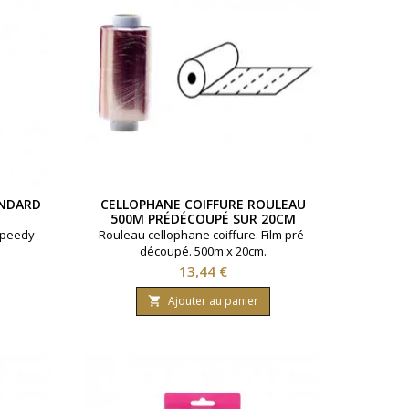
ANDARD
CELLOPHANE COIFFURE ROULEAU
500M PRÉDÉCOUPÉ SUR 20CM
speedy -
Rouleau cellophane coiffure. Film pré-
découpé. 500m x 20cm.
Prix
13,44 €
Ajouter au panier
