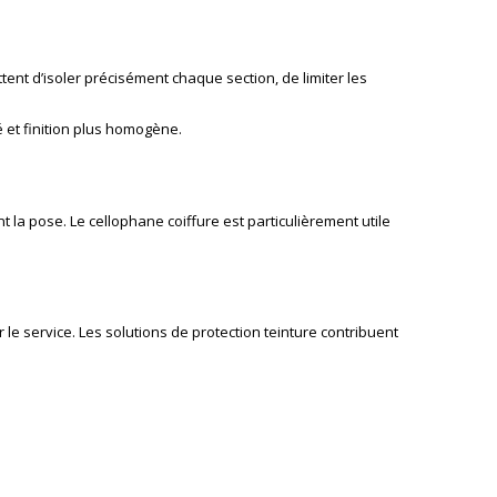
nt d’isoler précisément chaque section, de limiter les
é et finition plus homogène.
nt la pose. Le
cellophane coiffure
est particulièrement utile
r le service. Les solutions de
protection teinture
contribuent