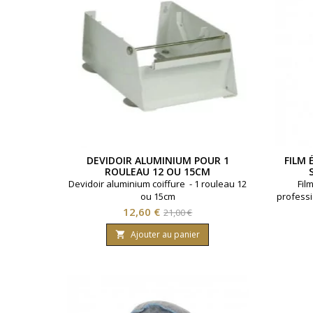
DEVIDOIR ALUMINIUM POUR 1
FILM 
ROULEAU 12 OU 15CM
Devidoir aluminium coiffure - 1 rouleau 12
Fil
ou 15cm
professi
centim
Prix
Prix
12,60 €
21,00 €
de
Ajouter au panier

base