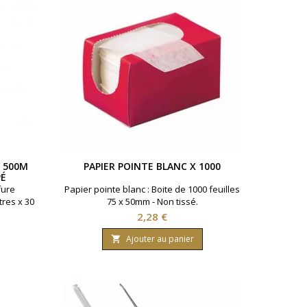
E 500M
PAPIER POINTE BLANC X 1000
PÉ
fure
Papier pointe blanc : Boite de 1000 feuilles
res x 30
75 x 50mm - Non tissé.
é.Marque
Prix
2,28 €
Ajouter au panier
