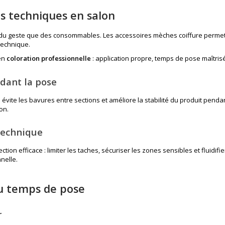
os techniques en salon
 du geste que des consommables. Les accessoires mèches coiffure permette
 technique.
 en
coloration professionnelle
: application propre, temps de pose maîtris
ndant la pose
e évite les bavures entre sections et améliore la stabilité du produit penda
on.
 technique
n efficace : limiter les taches, sécuriser les zones sensibles et fluidifie
nelle.
du temps de pose
r