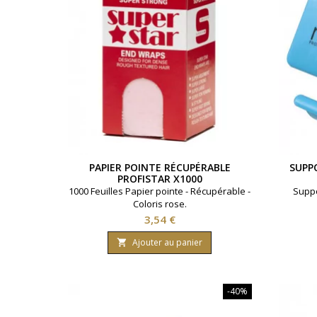
PAPIER POINTE RÉCUPÉRABLE
SUPP
PROFISTAR X1000
1000 Feuilles Papier pointe - Récupérable -
Suppo
Coloris rose.
Prix
3,54 €
Ajouter au panier

-40%