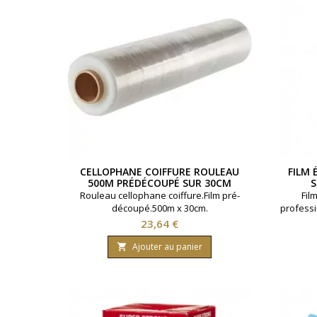
CELLOPHANE COIFFURE ROULEAU
FILM 
500M PRÉDÉCOUPÉ SUR 30CM
S
Rouleau cellophane coiffure.Film pré-
Fil
découpé.500m x 30cm.
professi
cent
Prix
23,64 €
Ajouter au panier
