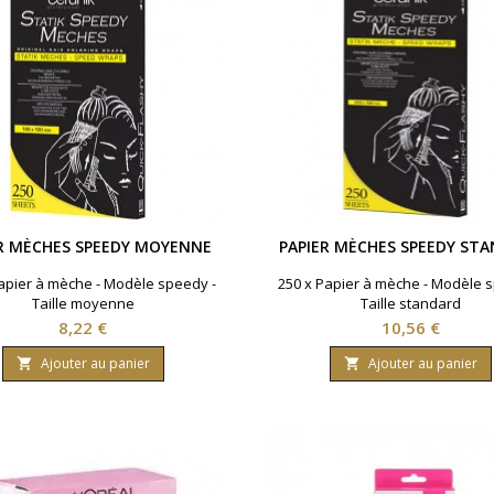
ER MÈCHES SPEEDY MOYENNE
PAPIER MÈCHES SPEEDY ST
apier à mèche - Modèle speedy -
250 x Papier à mèche - Modèle 
Taille moyenne
Taille standard
Prix
Prix
8,22 €
10,56 €
Ajouter au panier
Ajouter au panier

