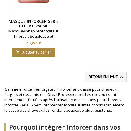
MASQUE INFORCER SERIE
EXPERT 250ML
Masque&nbsp;renforçateur
Inforcer. Souplesse et
brillance. Gamme Série
Prix
23,63 €
Expert. Marque L'Oréal
Professionnel. Contenance
Ajouter au panier

250ml.
RETOUR EN HAUT

Gamme Inforcer renforçateur Inforcer anti-casse pour cheveux
fragiles et cassants de l'Oréal Professionnel. Les cheveux sont
intensément fortifiés après l'utilisation de ces soins pour cheveux
inforcer Serie Expert. Inforcer renforçateur limite considérablement
la casse des cheveux, les rendant beaucoup plus résistants.
Pourquoi intégrer Inforcer dans vos