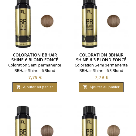
COLORATION BBHAIR
COLORATION BBHAIR
SHINE 6 BLOND FONCÉ
SHINE 6.3 BLOND FONCÉ
DORÉ
Coloration Semi permanente
Coloration Semi permanente
BBHair Shine - 6 Blond
BBHair Shine - 6.3 Blond
foncé.Ravive la couleur en
foncé doré.Ravive la couleur
Prix
Prix
7,79 €
7,79 €
toute simplicité.Gamme :
en toute simplicité.Gamme :
BBHair. Marque : Generik.
BBHair. Marque : Generik.
Ajouter au panier
Ajouter au panier


Contenance 60 millimètres.
Contenance 60 millimètres.