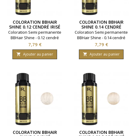
COLORATION BBHAIR
COLORATION BBHAIR
SHINE 0.12 CENDRÉ IRISÉ
SHINE 0.14 CENDRÉ
CUIVRÉ
Coloration Semi permanente
Coloration Semi permanente
BBHair Shine - 0.12 cendré
BBHair Shine - 0.14 cendré
irisé.Ravive la couleur en
cuivré.Ravive la couleur en
Prix
Prix
7,79 €
7,79 €
toute simplicité.Gamme :
toute simplicité.Gamme :
BBHair. Marque : Generik.
BBHair. Marque : Generik.
Ajouter au panier
Ajouter au panier


Contenance 60 millimètres.
Contenance 60 millimètres.
COLORATION BBHAIR
COLORATION BBHAIR