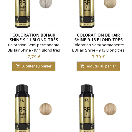
COLORATION BBHAIR
COLORATION BBHAIR
SHINE 9.11 BLOND TRÈS
SHINE 9.13 BLOND TRÈS
CLAIR CENDRÉ INTENSE
CLAIR CENDRÉ DORÉ
Coloration Semi permanente
Coloration Semi permanente
BBHair Shine - 9.11 Blond très
BBHair Shine - 9.13 Blond très
clair cendré intense.Ravive la
clair cendré doré.Ravive la
Prix
Prix
7,79 €
7,79 €
couleur en toute
couleur en toute
simplicité.Gamme : BBHair.
simplicité.Gamme : BBHair.
Ajouter au panier
Ajouter au panier


Marque : Generik.
Marque : Generik.
Contenance 60 millimètres.
Contenance 60 millimètres.