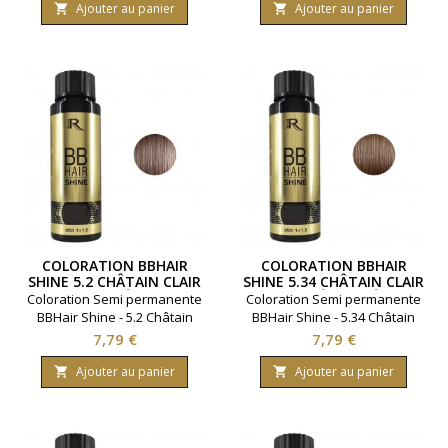
BBHair. Marque : Generik.
BBHair. Marque : Generik.
Ajouter au panier
Ajouter au panier


Contenance 60 millimètres.
Contenance 60 millimètres.
COLORATION BBHAIR
COLORATION BBHAIR
SHINE 5.2 CHÂTAIN CLAIR
SHINE 5.34 CHÂTAIN CLAIR
IRISÉ
DORÉ CUIVRÉ
Coloration Semi permanente
Coloration Semi permanente
BBHair Shine - 5.2 Châtain
BBHair Shine - 5.34 Châtain
clair irisé.Ravive la couleur en
clair doré cuivré.Ravive la
Prix
Prix
7,79 €
7,79 €
toute simplicité.Gamme :
couleur en toute
BBHair. Marque : Generik.
simplicité.Gamme : BBHair.
Ajouter au panier
Ajouter au panier


Contenance 60 millimètres.
Marque : Generik.
Contenance 60 millimètres.