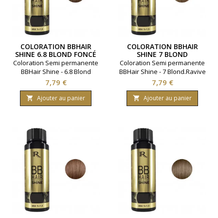
COLORATION BBHAIR
COLORATION BBHAIR
SHINE 6.8 BLOND FONCÉ
SHINE 7 BLOND
EXPRESSO
Coloration Semi permanente
Coloration Semi permanente
BBHair Shine - 6.8 Blond
BBHair Shine - 7 Blond.Ravive
foncé expresso.Ravive la
la couleur en toute
Prix
Prix
7,79 €
7,79 €
couleur en toute
simplicité.Gamme : BBHair.
simplicité.Gamme : BBHair.
Marque : Generik.
Ajouter au panier
Ajouter au panier


Marque : Generik.
Contenance 60 millimètres.
Contenance 60 millimètres.