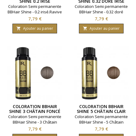
SHINE 0.2 IRISÉ
SHINE 0.32 DORÉ IRISÉ
Coloration Semi permanente
Coloration Semi permanente
BBHair Shine - 0.2 irisé.Ravive
BBHair Shine - 0.32 doré
la couleur en toute
irisé.Ravive la couleur en
Prix
Prix
7,79 €
7,79 €
simplicité.Gamme : BBHair.
toute simplicité.Gamme :
Marque : Generik.
BBHair. Marque : Generik.
Ajouter au panier
Ajouter au panier


Contenance 60 millimètres.
Contenance 60 millimètres.
COLORATION BBHAIR
COLORATION BBHAIR
SHINE 3 CHÂTAIN FONCÉ
SHINE 5 CHÂTAIN CLAIR
Coloration Semi permanente
Coloration Semi permanente
BBHair Shine - 3 Châtain
BBHair Shine - 5 Châtain
foncé.Ravive la couleur en
clair.Ravive la couleur en
Prix
Prix
7,79 €
7,79 €
toute simplicité.Gamme :
toute simplicité.Gamme :