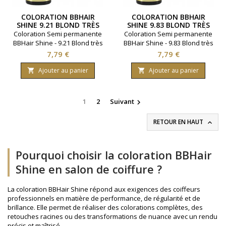
COLORATION BBHAIR
COLORATION BBHAIR
SHINE 9.21 BLOND TRÈS
SHINE 9.83 BLOND TRÈS
CLAIR IRISÉ CENDRÉ
CLAIR EXPRESSO DORÉ
Coloration Semi permanente
Coloration Semi permanente
BBHair Shine - 9.21 Blond très
BBHair Shine - 9.83 Blond très
clair irisé cendré.Ravive la
clair expresso doré.Ravive la
Prix
Prix
7,79 €
7,79 €
couleur en toute
couleur en toute
simplicité.Gamme : BBHair.
simplicité.Gamme : BBHair.
Ajouter au panier
Ajouter au panier


Marque : Generik.
Marque : Generik.
Contenance 60 millimètres.
Contenance 60 millimètres.
1
2
Suivant

RETOUR EN HAUT

Pourquoi choisir la coloration BBHair
Shine en salon de coiffure ?
La coloration BBHair Shine répond aux exigences des coiffeurs
professionnels en matière de performance, de régularité et de
brillance. Elle permet de réaliser des colorations complètes, des
retouches racines ou des transformations de nuance avec un rendu
précis et maîtrisé.