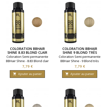
COLORATION BBHAIR
COLORATION BBHAIR
SHINE 8.83 BLOND CLAIR
SHINE 9 BLOND TRÈS
EXPRESSO DORÉ
CLAIR
Coloration Semi permanente
Coloration Semi permanente
BBHair Shine - 8.83 Blond clair
BBHair Shine - 9 Blond très
expresso doré.Ravive la
clair.Ravive la couleur en
Prix
Prix
7,79 €
7,79 €
couleur en toute
toute simplicité.Gamme :
simplicité.Gamme : BBHair.
BBHair. Marque : Generik.
Ajouter au panier
Ajouter au panier


Marque : Generik.
Contenance 60 millimètres.
Contenance 60 millimètres.