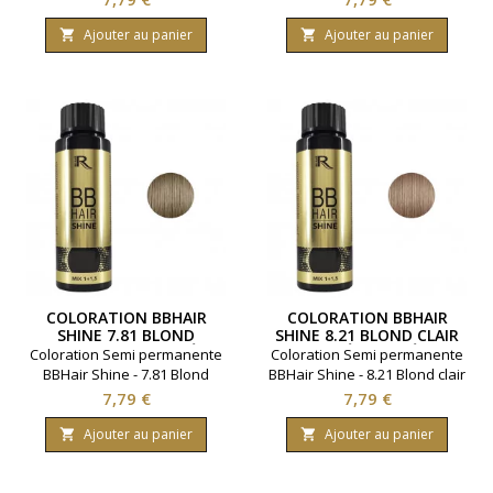
couleur en toute
en toute simplicité.Gamme :
simplicité.Gamme : BBHair.
BBHair. Marque : Generik.
Ajouter au panier
Ajouter au panier


Marque : Generik.
Contenance 60 millimètres.
Contenance 60 millimètres.
COLORATION BBHAIR
COLORATION BBHAIR
SHINE 7.81 BLOND
SHINE 8.21 BLOND CLAIR
EXPRESSO CENDRÉ
IRISÉ CENDRÉ
Coloration Semi permanente
Coloration Semi permanente
BBHair Shine - 7.81 Blond
BBHair Shine - 8.21 Blond clair
expresso cendré.Ravive la
irisé cendré.Ravive la couleur
Prix
Prix
7,79 €
7,79 €
couleur en toute
en toute simplicité.Gamme :
simplicité.Gamme : BBHair.
BBHair. Marque : Generik.
Ajouter au panier
Ajouter au panier


Marque : Generik.
Contenance 60 millimètres.
Contenance 60 millimètres.