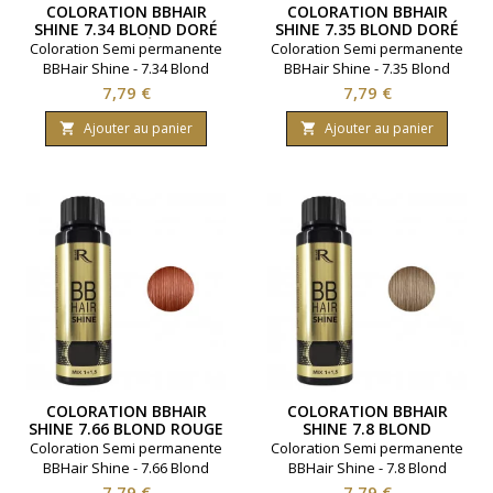
COLORATION BBHAIR
COLORATION BBHAIR
SHINE 7.34 BLOND DORÉ
SHINE 7.35 BLOND DORÉ
CUIVRÉ
ACAJOU
Coloration Semi permanente
Coloration Semi permanente
BBHair Shine - 7.34 Blond
BBHair Shine - 7.35 Blond
doré cuivré.Ravive la couleur
doré acajou.Ravive la couleur
Prix
Prix
7,79 €
7,79 €
en toute simplicité.Gamme :
en toute simplicité.Gamme :
BBHair. Marque : Generik.
BBHair. Marque : Generik.
Ajouter au panier
Ajouter au panier


Contenance 60 millimètres.
Contenance 60 millimètres.
COLORATION BBHAIR
COLORATION BBHAIR
SHINE 7.66 BLOND ROUGE
SHINE 7.8 BLOND
INTENSE
EXPRESSO
Coloration Semi permanente
Coloration Semi permanente
BBHair Shine - 7.66 Blond
BBHair Shine - 7.8 Blond
rouge intense.Ravive la
expresso.Ravive la couleur
Prix
Prix
7,79 €
7,79 €