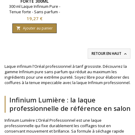
FORTE 300ML
300 ml Laque Infinium Pure -
Tenue forte - Sans parfum -
L'Oréal professionnel
Prix
19,27 €
Ajouter au panier

RETOUR EN HAUT

Laque infinium l'Oréal professionnel à tarif grossiste. Découvrez la
gamme Infinium pure sans parfum qui réduit au maximum les
ingrédients pour une extrême pureté. Soyez libre pour élaborer des
coiffures à la tenue impeccable avec la laque Infinium professionnel.
Infinium Lumière : la laque
professionnelle de référence en salon
Infinium Lumière L’Oréal Professionnel est une laque
professionnelle qui fixe durablement les coiffages tout en
conservant mouvement et brillance. Sa formule à séchage rapide