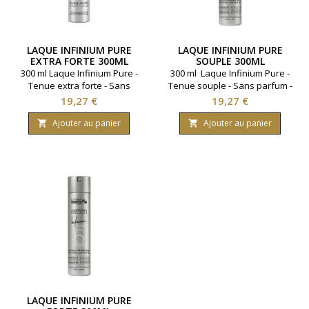
LAQUE INFINIUM PURE
LAQUE INFINIUM PURE
EXTRA FORTE 300ML
SOUPLE 300ML
300 ml Laque Infinium Pure -
300 ml Laque Infinium Pure -
Tenue extra forte - Sans
Tenue souple - Sans parfum -
parfum -L'Oréal
L'Oréal professionnel
Prix
Prix
19,27 €
19,27 €
professionnel
Ajouter au panier
Ajouter au panier


LAQUE INFINIUM PURE