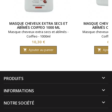
MASQUE CHEVEUX EXTRA SECS ET
MASQUE CHEVEU
ABÎMÉS COIFFEO 1000 ML
ABÎMÉS COI
Masque cheveux extra secs et abîmés -
Masque cheveux ext
Coiffeo - 1000ml
Coiffeo
Prix
Pri
10,30 €
6,
Ajouter au panier
Ajoute



PRODUITS

INFORMATIONS

NOTRE SOCIÉTÉ