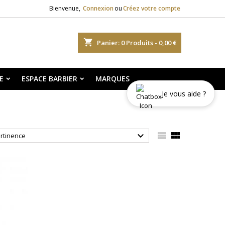
Bienvenue,
Connexion
ou
Créez votre compte
shopping_cart
Panier:
0
Produits - 0,00 €
E
ESPACE BARBIER
MARQUES
Je vous aide ?



rtinence