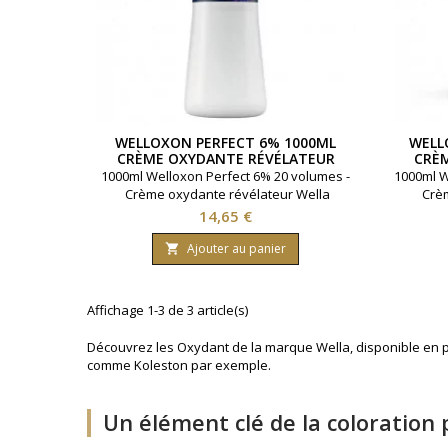
WELLOXON PERFECT 6% 1000ML
WELL
CRÈME OXYDANTE RÉVÉLATEUR
CRÈ
WELLA
1000ml Welloxon Perfect 6% 20 volumes -
1000ml W
Crème oxydante révélateur Wella
Crèm
Prix
14,65 €
Ajouter au panier

Affichage 1-3 de 3 article(s)
Découvrez les Oxydant de la marque Wella, disponible en pl
comme Koleston par exemple.
Un élément clé de la coloration 