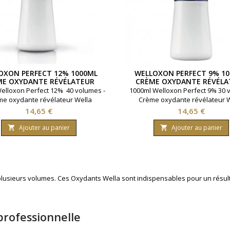
OXON PERFECT 12% 1000ML
WELLOXON PERFECT 9% 1
ME OXYDANTE RÉVÉLATEUR
CRÈME OXYDANTE RÉVÉLA
WELLA
WELLA
elloxon Perfect 12% 40 volumes -
1000ml Welloxon Perfect 9% 30 
e oxydante révélateur Wella
Crème oxydante révélateur 
Prix
Prix
14,65 €
14,65 €
Ajouter au panier
Ajouter au panier


usieurs volumes. Ces Oxydants Wella sont indispensables pour un résultat
professionnelle