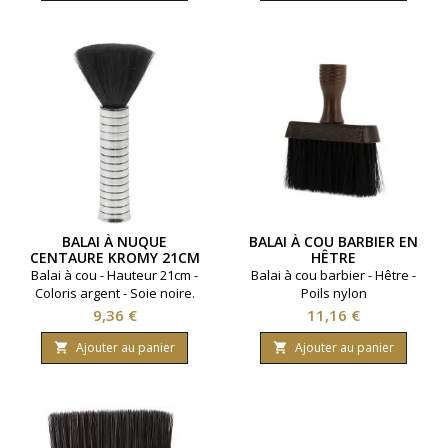
BALAI À NUQUE
BALAI À COU BARBIER EN
CENTAURE KROMY 21CM
HÊTRE
Balai à cou - Hauteur 21cm -
Balai à cou barbier - Hêtre -
Coloris argent - Soie noire.
Poils nylon
Prix
Prix
9,36 €
11,16 €
Ajouter au panier
Ajouter au panier

