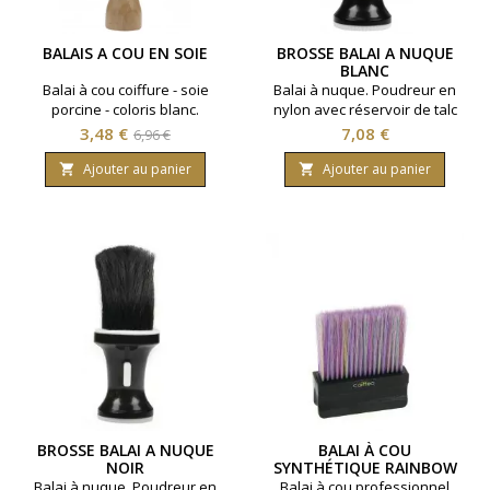
BALAIS A COU EN SOIE
BROSSE BALAI A NUQUE
BLANC
Balai à cou coiffure - soie
Balai à nuque. Poudreur en
porcine - coloris blanc.
nylon avec réservoir de talc
rechargeable. Coloris Blanc.
Prix
Prix
Prix
3,48 €
7,08 €
6,96 €
de
Ajouter au panier
Ajouter au panier


base
BROSSE BALAI A NUQUE
BALAI À COU
NOIR
SYNTHÉTIQUE RAINBOW
Balai à nuque. Poudreur en
Balai à cou professionnel