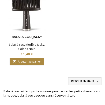
BALAI À COU JACKY
Balai à cou. Modèle Jacky.
Coloris Noir.
Prix
11,40 €
Ajouter au panier

RETOUR EN HAUT

Balai à cou coiffeur professionnel pour retirer les petits cheveux sur
la nuque, balai à cou avec ou sans réservoir à talc.