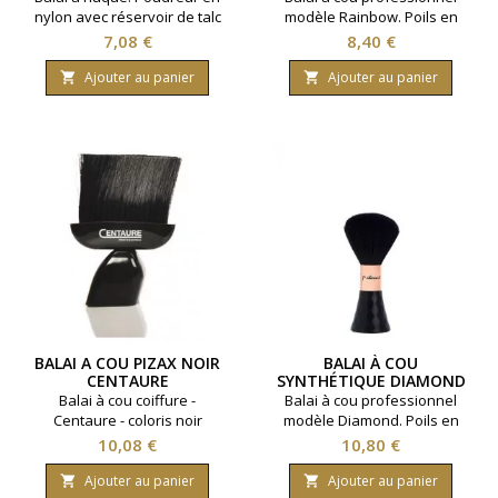
nylon avec réservoir de talc
modèle Rainbow. Poils en
rechargeable. Coloris Noir.
nylon. Coloris : multicolore.
Prix
Prix
7,08 €
8,40 €
Ajouter au panier
Ajouter au panier


BALAI A COU PIZAX NOIR
BALAI À COU
CENTAURE
SYNTHÉTIQUE DIAMOND
NOIR
Balai à cou coiffure -
Balai à cou professionnel
Centaure - coloris noir
modèle Diamond. Poils en
nylon. Coloris : Noir.
Prix
Prix
10,08 €
10,80 €
Ajouter au panier
Ajouter au panier

