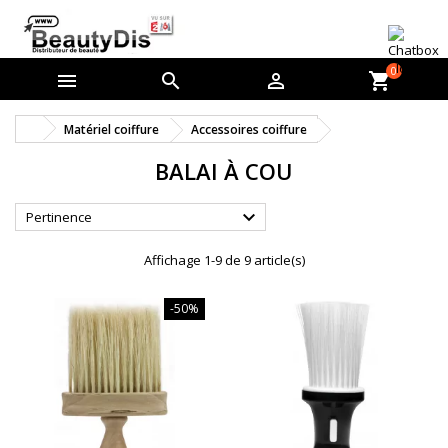
0



shopping_cart
Matériel coiffure
Accessoires coiffure
BALAI À COU

Pertinence
Affichage 1-9 de 9 article(s)
-50%