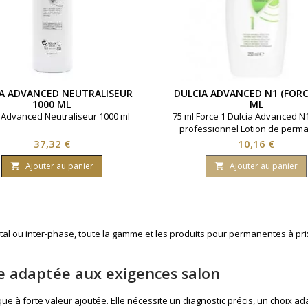
A ADVANCED NEUTRALISEUR
DULCIA ADVANCED N1 (FORCE
1000 ML
ML
 Advanced Neutraliseur 1000 ml
75 ml Force 1 Dulcia Advanced N1
professionnel Lotion de perm
longue durée idéal cheveux na
Prix
Prix
37,32 €
10,16 €
Ajouter au panier
Ajouter au panier


ital ou inter-phase, toute la gamme et les produits pour permanentes à prix
e adaptée aux exigences salon
que à forte valeur ajoutée. Elle nécessite un diagnostic précis, un choix 