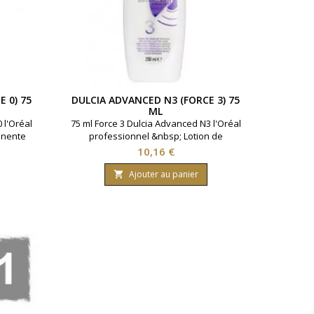
 0) 75
DULCIA ADVANCED N3 (FORCE 3) 75
ML
 l'Oréal
75 ml Force 3 Dulcia Advanced N3 l'Oréal
anente
professionnel &nbsp; Lotion de
stants à
permanente longue durée idéal cheveux
Prix
10,16 €
très sensibilisés
Ajouter au panier
