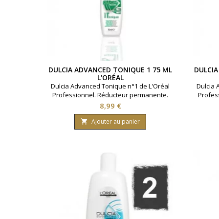
DULCIA ADVANCED TONIQUE 1 75 ML
DULCIA
L'ORÉAL
Dulcia Advanced Tonique n°1 de L'Oréal
Dulcia 
Professionnel. Réducteur permanente.
Profes
Pour cheveux naturels.Contenance 75ml.
Pour c
Prix
8,99 €
Ajouter au panier
