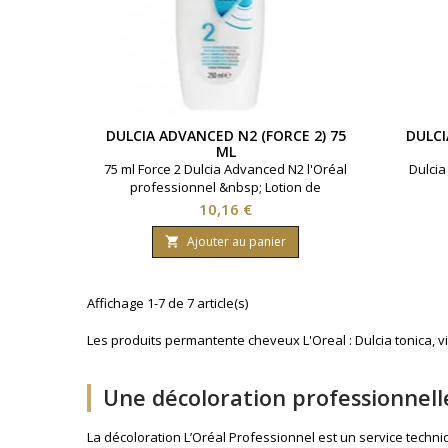
DULCIA ADVANCED N2 (FORCE 2) 75
DULCI
ML
75 ml Force 2 Dulcia Advanced N2 l'Oréal
Dulcia
professionnel &nbsp; Lotion de
permanente longue durée idéal cheveux
Prix
10,16 €
sensibilisés
Ajouter au panier

Affichage 1-7 de 7 article(s)
Les produits permantente cheveux L'Oreal : Dulcia tonica, v
Une décoloration professionnell
La décoloration L’Oréal Professionnel est un service techni