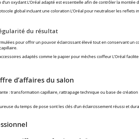
on d’un
oxydant L’Oréal
adapté est essentielle afin de contrôler la montée d
otocole global incluant une
coloration L’Oréal
pour neutraliser les reflets
égularité du résultat
ulées pour offrir un pouvoir éclaircissant élevé tout en conservant un co
apillaire.
d’accessoires adaptés comme le
papier pour mèches coiffeur L’Oréal
facilit
ffre d’affaires du salon
nte : transformation capillaire, rattrapage technique ou base de création c
igoureuse du temps de pose sont les clés d’un éclaircissement réussi et dur
essionnel