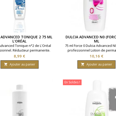
 ADVANCED TONIQUE 2 75 ML
DULCIA ADVANCED N0 (FORCE
L'ORÉAL
ML
Advanced Tonique n°2 de L'Oréal
75 ml Force 0 Dulcia Advanced N0
sionnel. Réducteur permanente.
professionnel Lotion de perm
heveux sensibilisés.Contenance
longue durée idéal cheveux rési
Prix
Prix
8,99 €
10,16 €
75ml.
naturels
Ajouter au panier
Ajouter au panier


En Soldes !