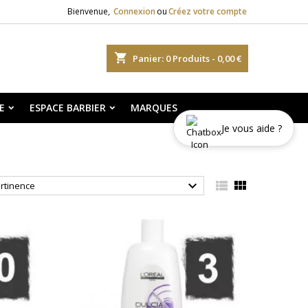
Bienvenue,
Connexion
ou
Créez votre compte
shopping_cart
Panier:
0
Produits - 0,00 €
E
ESPACE BARBIER
MARQUES
Je vous aide ?



rtinence