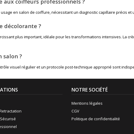
e aux coiffeurs professionnels ?
 usage en salon de coiffure, nécessitant un diagnostic capillaire précis et
e décolorante ?
issant plus important, idéale pour les transformations intensives. La crèm
 salon ?
ntrôle visuel régulier et un protocole post-technique approprié sont indis
ATIONS
NOTRE SOCIÉTÉ
Mentions légales
Retractation
CGV
Sécurisé
Politique de confidentialité
fessionnel