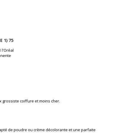
 1) 75
 l'Oréal
anente
turels
 grossiste coiffure et moins cher.
adapté de poudre ou crème décolorante et une parfaite