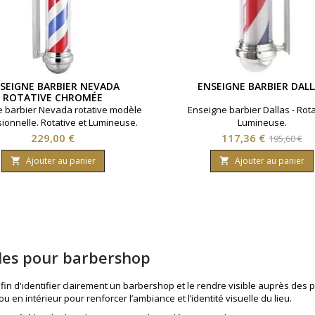
SEIGNE BARBIER NEVADA
ENSEIGNE BARBIER DAL
ROTATIVE CHROMÉE
e barbier Nevada rotative modèle
Enseigne barbier Dallas - Rota
ionnelle. Rotative et Lumineuse.
Lumineuse.
136 centimètres. Finition chromée.
Prix
Prix
Prix
229,00 €
117,36 €
195,60 €
de
Ajouter au panier
Ajouter au panier


base
lles pour barbershop
in d'identifier clairement un barbershop et le rendre visible auprès des 
u en intérieur pour renforcer l’ambiance et l’identité visuelle du lieu.