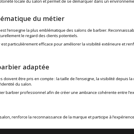
otoriété locale du salon et permet de se démarquer dans un environnemen
blématique du métier
, est l’enseigne la plus emblématique des salons de barbier. Reconnaissabl
turellement le regard des clients potentiels.
er est particulièrement efficace pour améliorer la visibilité extérieure et 
barbier adaptée
doivent être pris en compte : la taille de l’enseigne, la visibilité depuis la 
identité du salon.
ier barbier professionnel
afin de créer une ambiance cohérente entre l’ext
salon, renforce la reconnaissance de la marque et participe à l’expérience c