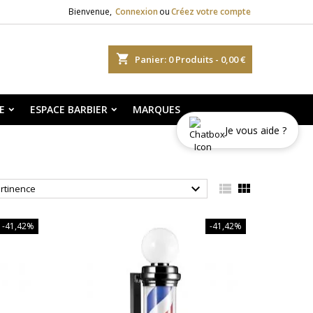
Bienvenue,
Connexion
ou
Créez votre compte
shopping_cart
Panier:
0
Produits - 0,00 €
E
ESPACE BARBIER
MARQUES
Je vous aide ?



rtinence
-41,42%
-41,42%