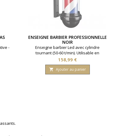
LAS
ENSEIGNE BARBIER PROFESSIONNELLE
NOIR
tive -
Enseigne barbier Led avec cylindre
tournant (50-60 t/min). Utilisable en
intérieur et extérieur. Visibilité optimale.
Prix
158,99 €
Noir.
Ajouter au panier

passants.