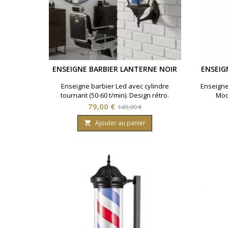
ENSEIGNE BARBIER LANTERNE NOIR
ENSEIG
Enseigne barbier Led avec cylindre
Enseigne
tournant (50-60 t/min). Design rétro.
Modè
Utilisable en intérieur et extérieur.
Prix
Prix
79,00 €
149,00 €
Visibilité optimale.
de
Ajouter au panier

base