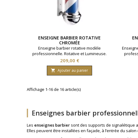
ENSEIGNE BARBIER ROTATIVE
EN
CHROMÉE
Enseigne barbier rotative modèle
Enseign
professionnelle. Rotative et Lumineuse.
profess
Hauteur 70 centimètres. Finition chromée.
Hauteur 
Prix
209,00 €
Ajouter au panier

Affichage 1-16 de 16 article(s)
Enseignes barbier professionne
Les
enseignes barbier
sont des supports de signalétique af
Elles peuvent être installées en façade, à l’entrée du salon o