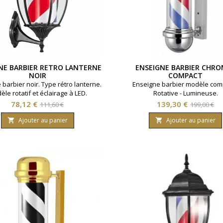
NE BARBIER RETRO LANTERNE
ENSEIGNE BARBIER CHR
NOIR
COMPACT
 barbier noir. Type rétro lanterne.
Enseigne barbier modèle comp
le rotatif et éclairage à LED.
Rotative - Lumineuse.
Prix
Prix
Prix
Prix
78,12 €
139,30 €
111,60 €
199,00 €
de
de
Ajouter au panier
Ajouter au panier


base
base