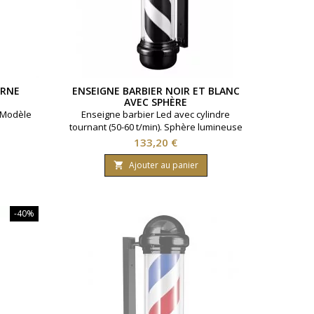
ERNE
ENSEIGNE BARBIER NOIR ET BLANC
AVEC SPHÈRE
. Modèle
Enseigne barbier Led avec cylindre
tournant (50-60 t/min). Sphère lumineuse
Utilisable en intérieur et extérieur.
Prix
133,20 €
Visibilité optimale. Ruban noir et blanc.
Noir.
Ajouter au panier

-40%