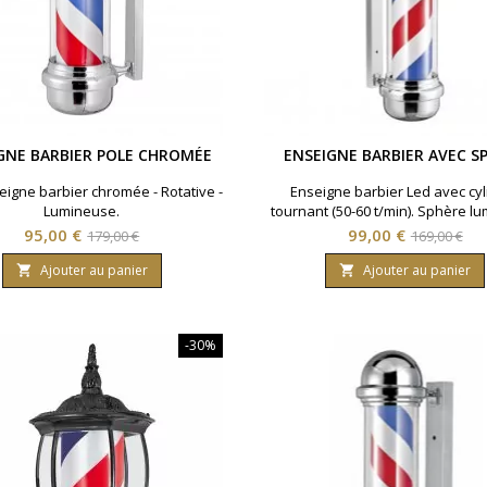
GNE BARBIER POLE CHROMÉE
ENSEIGNE BARBIER AVEC S
eigne barbier chromée - Rotative -
Enseigne barbier Led avec cyl
Lumineuse.
tournant (50-60 t/min). Sphère l
Utilisable en intérieur et exté
Prix
Prix
Prix
Prix
95,00 €
99,00 €
179,00 €
169,00 €
Visibilité optimale. Finition ch
de
de
Ajouter au panier
Ajouter au panier


base
base
-30%