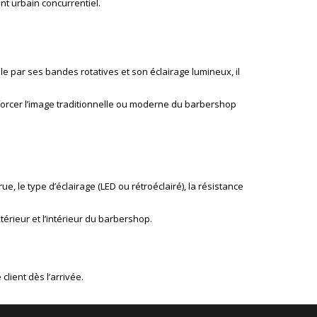
t urbain concurrentiel.
e par ses bandes rotatives et son éclairage lumineux, il
renforcer l’image traditionnelle ou moderne du barbershop
rue, le type d’éclairage (LED ou rétroéclairé), la résistance
érieur et l’intérieur du barbershop.
lient dès l’arrivée.