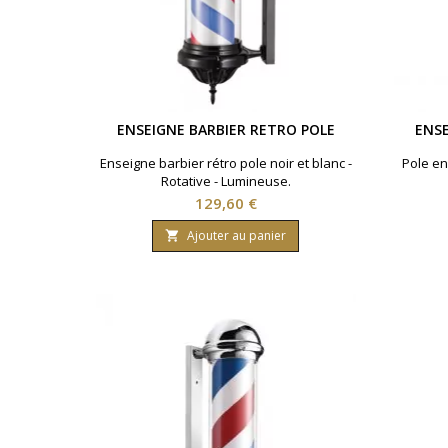
ENSEIGNE BARBIER RETRO POLE
ENSE
Enseigne barbier rétro pole noir et blanc -
Pole en
Rotative - Lumineuse.
Prix
129,60 €
Ajouter au panier
