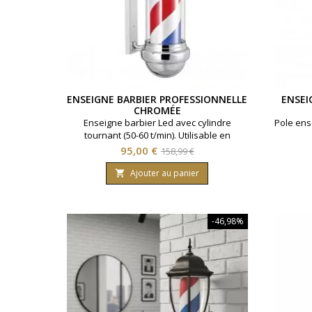
ENSEIGNE BARBIER PROFESSIONNELLE
ENSEI
CHROMÉE
Enseigne barbier Led avec cylindre
Pole ens
tournant (50-60 t/min). Utilisable en
intérieur et extérieur. Visibilité optimale.
Prix
Prix
95,00 €
158,99 €
Finition chromée.
de
Ajouter au panier

base
-46,98%