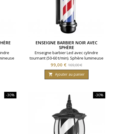
PHÈRE
ENSEIGNE BARBIER NOIR AVEC
SPHÈRE
indre
Enseigne barbier Led avec cylindre
umineuse
tournant (50-60 t/min). Sphère lumineuse
rieur.
Utilisable en intérieur et extérieur.
Prix
Prix
99,00 €
169,00 €
romée.
Visibilité optimale. Noir.
de
Ajouter au panier

base
-30%
-30%