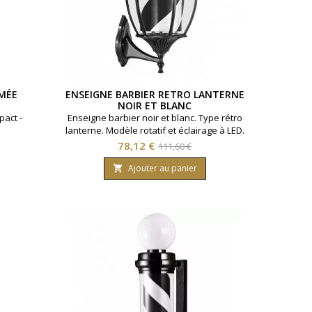
OMÉE
ENSEIGNE BARBIER RETRO LANTERNE
NOIR ET BLANC
act -
Enseigne barbier noir et blanc. Type rétro
lanterne. Modèle rotatif et éclairage à LED.
Prix
Prix
78,12 €
111,60 €
de
Ajouter au panier

base