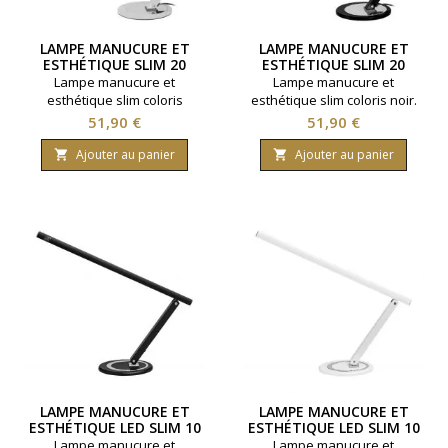
LAMPE MANUCURE ET
LAMPE MANUCURE ET
ESTHÉTIQUE SLIM 20
ESTHÉTIQUE SLIM 20
WATTS ARGENT
WATTS NOIR
Lampe manucure et
Lampe manucure et
esthétique slim coloris
esthétique slim coloris noir.
argent. Lampe fluorescente.
Lampe fluorescente.
Prix
Prix
51,90 €
51,90 €
Puissance 20 watts.
Puissance 20 watts.
Ajouter au panier
Ajouter au panier


LAMPE MANUCURE ET
LAMPE MANUCURE ET
ESTHÉTIQUE LED SLIM 10
ESTHÉTIQUE LED SLIM 10
WATTS NOIR
WATTS BLANC
Lampe manucure et
Lampe manucure et