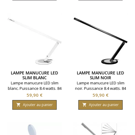
LAMPE MANUCURE LED
LAMPE MANUCURE LED
SLIM BLANC
SLIM NOIR
Lampe manucure LED slim
Lampe manucure LED slim
blanc. Puissance 8.4 watts. 84
noir. Puissance 8.4 watts. 84
LED. 648 lumens.
LED. 648 lumens.
Prix
Prix
59,90 €
59,90 €
Ajouter au panier
Ajouter au panier

