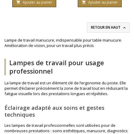
beauté. 2 niveaux de
jusqu'à 6500k.
Ajouter au panier
Ajouter au panier


luminosité.3
dioptries.Température
couleur : 6000k.Modèle avec
étau intégré.
RETOUR EN HAUT

Lampe de travail manucure, indispensable pour table manucure.
Amélioration de vision, pour un travail plus précis
Lampes de travail pour usage
professionnel
La lampe de travail est un élément clé de l’ergonomie du poste. Elle
permet d’éclairer précisément la zone de travail tout en réduisant la
fatigue visuelle lors des prestations longues et répétées.
Éclairage adapté aux soins et gestes
techniques
Les lampes de travail professionnelles sont utilisées pour de
nombreuses prestations : soins esthétiques, manucure, diagnostics