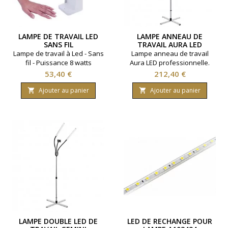
LAMPE DE TRAVAIL LED
LAMPE ANNEAU DE
SANS FIL
TRAVAIL AURA LED
PROFESSIONNELLE
Lampe de travail à Led - Sans
Lampe anneau de travail
fil - Puissance 8 watts
Aura LED professionnelle.
Pour un grand confort de
Prix
Prix
53,40 €
212,40 €
travail à domicile ou en
institut et salon de coiffure.
Ajouter au panier
Ajouter au panier


Effet lumière du jour.Sac de
transport.Température
couleur : 6000k.
LAMPE DOUBLE LED DE
LED DE RECHANGE POUR