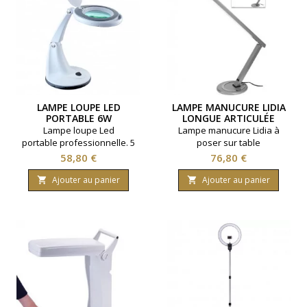
LAMPE LOUPE LED
LAMPE MANUCURE LIDIA
PORTABLE 6W
LONGUE ARTICULÉE
Lampe loupe Led
Lampe manucure Lidia à
portable professionnelle. 5
poser sur table
dioptries. Bras et tête articulé.
Prix
Prix
58,80 €
76,80 €
6 watts.
Ajouter au panier
Ajouter au panier

