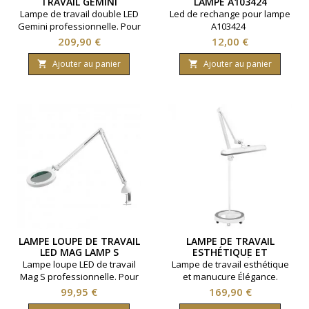
TRAVAIL GEMINI
LAMPE A103424
PROFESSIONNELLE
Lampe de travail double LED
Led de rechange pour lampe
Gemini professionnelle. Pour
A103424
un grand confort de travail à
Prix
Prix
209,90 €
12,00 €
domicile ou en institut et
salon de coiffure. Effet
Ajouter au panier
Ajouter au panier


lumière du jour.4 niveaux de
luminosité.Sac de
transport.Température
couleur : 6000k.
LAMPE LOUPE DE TRAVAIL
LAMPE DE TRAVAIL
LED MAG LAMP S
ESTHÉTIQUE ET
MANUCURE ELÉGANCE
Lampe loupe LED de travail
Lampe de travail esthétique
Mag S professionnelle. Pour
et manucure Élégance.
un grand confort de travail à
Intensité lumineuse réglable.
Prix
Prix
99,95 €
169,90 €
domicile ou en institut de
840 lumens. Température