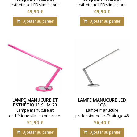
esthétique LED slim coloris
esthétique LED slim coloris
noir. Puissance 10 watts. 5V
blanc. Puissance 10 watts. 5V
Prix
Prix
49,90 €
49,90 €
2A.
2A.
Ajouter au panier
Ajouter au panier


LAMPE MANUCURE ET
LAMPE MANUCURE LED
ESTHÉTIQUE SLIM 20
10W
WATTS ROSE
Lampe manucure et
Lampe manucure
esthétique slim coloris rose.
professionnelle. Eclairage 48
Lampe fluorescente.
leds. Design epuré.
Prix
Prix
51,90 €
56,40 €
Puissance 20 watts.
Ajouter au panier
Ajouter au panier

