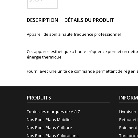
DESCRIPTION
DÉTAILS DU PRODUIT
Appareil de soin à haute fréquence professionnel
Cet appareil esthétique à haute fréquence permet un netto
énergie thermique.
Fourni avec une unité de commande permettant de régler le
PRODUITS
INFORM
Toutes les marques de A à Z
Livraison
Nos Bons Plans Mobilier
Retour et 
Nos Bons Plans Coiffure
Paiement 
Nos Bons Plans Colorations
Tarif pro