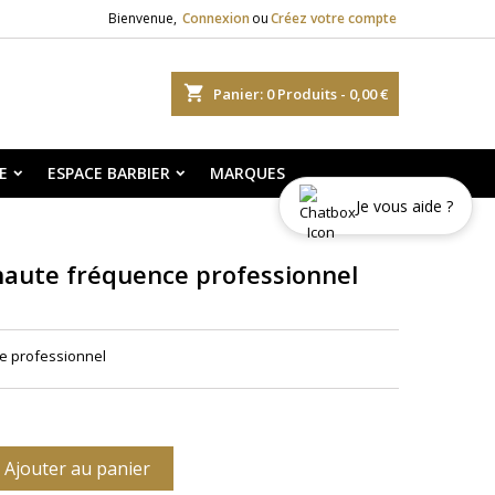
Bienvenue,
Connexion
ou
Créez votre compte
shopping_cart
Panier:
0
Produits - 0,00 €
E
ESPACE BARBIER
MARQUES
Je vous aide ?
 haute fréquence professionnel
ce professionnel
Ajouter au panier