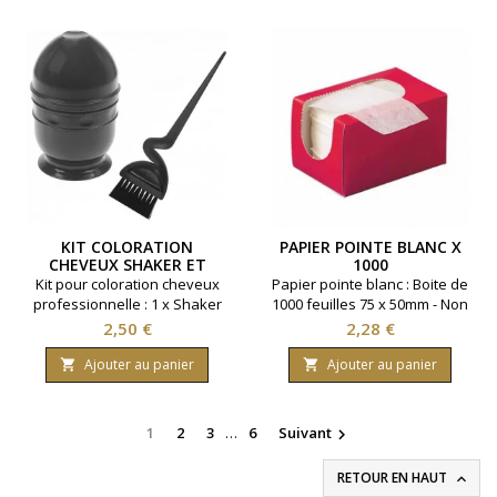
KIT COLORATION
PAPIER POINTE BLANC X
CHEVEUX SHAKER ET
1000
PINCEAU
Kit pour coloration cheveux
Papier pointe blanc : Boite de
professionnelle : 1 x Shaker
1000 feuilles 75 x 50mm - Non
capacité 260 millilitres. 1 x
tissé.
Prix
Prix
2,50 €
2,28 €
Pinceau coloration
ergonomique.Coloris noir.
Ajouter au panier
Ajouter au panier


1
2
3
…
6
Suivant

RETOUR EN HAUT
