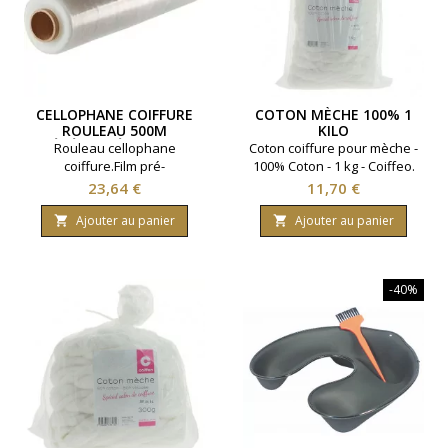
CELLOPHANE COIFFURE
COTON MÈCHE 100% 1
ROULEAU 500M
KILO
PRÉDÉCOUPÉ SUR 30CM
Rouleau cellophane
Coton coiffure pour mèche -
coiffure.Film pré-
100% Coton - 1 kg - Coiffeo.
découpé.500m x 30cm.
Prix
Prix
23,64 €
11,70 €
Ajouter au panier
Ajouter au panier


-40%