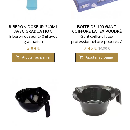
BIBERON DOSEUR 240ML
BOITE DE 100 GANT
AVEC GRADUATION
COIFFURE LATEX POUDRÉ
TAILLE S
Biberon doseur 240ml avec
Gant coiffure latex
graduation
professionnel pré-poudrés à
usage unique. Taille S. Boite
Prix
Prix
Prix
2,04 €
7,45 €
14,90 €
distributrice de 100 unités.
de
Coloris transparent.
Ajouter au panier
Ajouter au panier


base