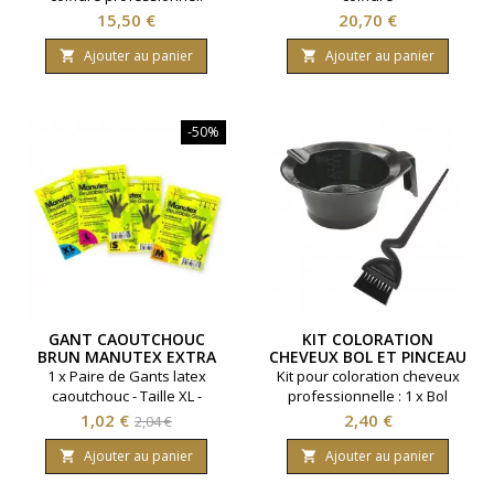
Dimension 500 mètres x 20
professionnel.Dimension 500
Prix
Prix
15,50 €
20,70 €
centimètres. Rouleau pré-
mètres x 30
découpé. Marque Coiffeo.
centimètres.Rouleau pré-
Ajouter au panier
Ajouter au panier


découpé.Marque Coiffeo.
-50%
GANT CAOUTCHOUC
KIT COLORATION
BRUN MANUTEX EXTRA
CHEVEUX BOL ET PINCEAU
LARGE 9/9.5 XL PAR 2
1 x Paire de Gants latex
Kit pour coloration cheveux
caoutchouc - Taille XL -
professionnelle : 1 x Bol
Réutilisables, ambidextres et
stabol gradué diamètre 135
Prix
Prix
Prix
1,02 €
2,40 €
2,04 €
non poudrés
millimètres. 1 x Pinceau
de
coloration
Ajouter au panier
Ajouter au panier


base
ergonomique.Coloris noir.