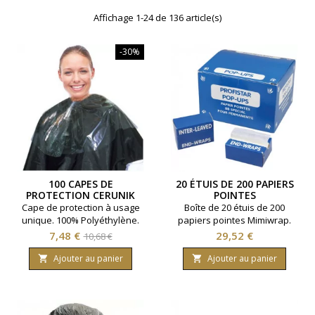
Affichage 1-24 de 136 article(s)
-30%
100 CAPES DE
20 ÉTUIS DE 200 PAPIERS
PROTECTION CERUNIK
POINTES
USAGE UNIQUE
Cape de protection à usage
Boîte de 20 étuis de 200
unique. 100% Polyéthylène.
papiers pointes Mimiwrap.
Sachet de 100 unités.
Prix
Prix
Prix
7,48 €
29,52 €
10,68 €
de
Ajouter au panier
Ajouter au panier


base