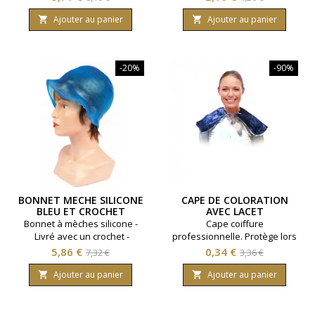
de
de
Ajouter au panier
Ajouter au panier


base
base
-20%
-90%
BONNET MECHE SILICONE
CAPE DE COLORATION
BLEU ET CROCHET
AVEC LACET
Bonnet à mèches silicone -
Cape coiffure
Livré avec un crochet -
professionnelle. Protège lors
Coloris bleu.
de soins et colorations
Prix
Prix
Prix
Prix
5,86 €
0,34 €
7,32 €
3,36 €
cheveux. Fermeture par lacet.
de
de
Ajouter au panier
Ajouter au panier


base
base