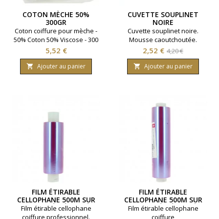
COTON MÈCHE 50%
CUVETTE SOUPLINET
300GR
NOIRE
Coton coiffure pour mèche -
Cuvette souplinet noire.
50% Coton 50% Viscose - 300
Mousse caoutchoutée.
gr - Coiffeo.
Souple et robuste.
Prix
Prix
Prix
5,52 €
2,52 €
4,20 €
de
Ajouter au panier
Ajouter au panier


base
FILM ÉTIRABLE
FILM ÉTIRABLE
CELLOPHANE 500M SUR
CELLOPHANE 500M SUR
20CM PRÉ-DÉCOUPÉ
30CM PRÉ-DÉCOUPÉ
Film étirable cellophane
Film étirable cellophane
coiffure professionnel.
coiffure