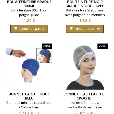
BOL À TEINTURE GRADUÉ
BOL TEINTURE NOIR
300ML
GRADUÉ STABOL AVEC
POIGNEE
Bol à teinture 300ml noir
Bol à teinture Stabol noir
peigne guide
avec poignée de maintien
Prix
Prix
1,20 €
1,32 €
Ajouter au panier
Ajouter au panier


-30%
-50%
BONNET CAOUTCHOUC
BONNET FLASH PAR 3 ET
BLEU
CROCHET
Bonnet à mèches caoutchouc
Lot de 3 Bonnets à
- Coloris bleu
mèche flash par 3 avec
crochet
Prix
Prix
Prix
Prix
5,71 €
2,10 €
8,16 €
4,20 €