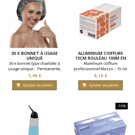
30 X BONNET À USAGE
ALUMINIUM COIFFURE
UNIQUE
15CM ROULEAU 100M EN
12 MICRONS
30 x bonnet type charlotte à
Aluminium coiffure
usage unique - Permanente,
professionnel Mezzo – 15 cm
soins esthétique, douche.
x 100 m, épaisseur 12
Prix
Prix
3,48 €
8,16 €
microns. Qualité extra, idéal
pour les mèches et
Ajouter au panier
Ajouter au panier


colorations en salon.
-50%