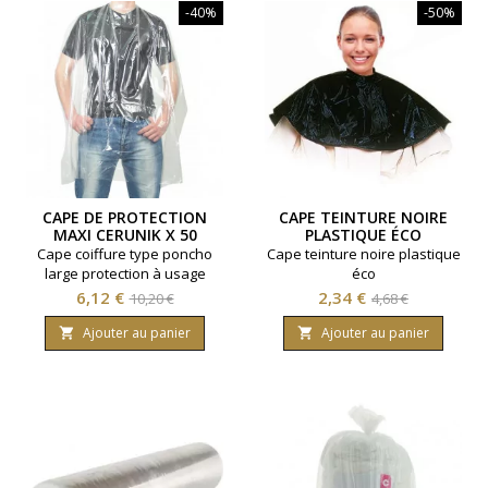
-40%
-50%
CAPE DE PROTECTION
CAPE TEINTURE NOIRE
MAXI CERUNIK X 50
PLASTIQUE ÉCO
Cape coiffure type poncho
Cape teinture noire plastique
large protection à usage
éco
unique. Sachet de 50 unités.
Prix
Prix
Prix
Prix
6,12 €
2,34 €
10,20 €
4,68 €
Coloris transparent.
de
de
Ajouter au panier
Ajouter au panier


base
base