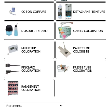
COTON COIFFURE
DÉTACHANT TEINTURE
DOSEUR ET SHAKER
GANTS COLORATION
MINUTEUR
PALETTE DE
COLORATION
COLORISTE
PINCEAUX
PRESSE TUBE
COLORATION
COLORATION
RANGEMENT
COLORATION

Pertinence