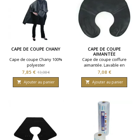
CAPE DE COUPE CHANY
CAPE DE COUPE
AIMANTÉE
Cape de coupe Chany 100%
Cape de coupe coiffure
polyester
aimantée. Lavable en
machine. Coloris noir.
Prix
Prix
Prix
7,85 €
7,08 €
13,08 €
de
Ajouter au panier
Ajouter au panier


base