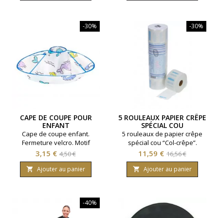
base
-30%
-30%
CAPE DE COUPE POUR
5 ROULEAUX PAPIER CRÊPE
ENFANT
SPÉCIAL COU
Cape de coupe enfant.
5 rouleaux de papier crêpe
Fermeture velcro. Motif
spécial cou “Col-crêpe”.
Baleine.
Rouleau de 100 feuilles de 25
Prix
Prix
Prix
Prix
3,15 €
11,59 €
4,50 €
16,56 €
cm, largeur 7 cm
de
de
Ajouter au panier
Ajouter au panier


base
base
-40%