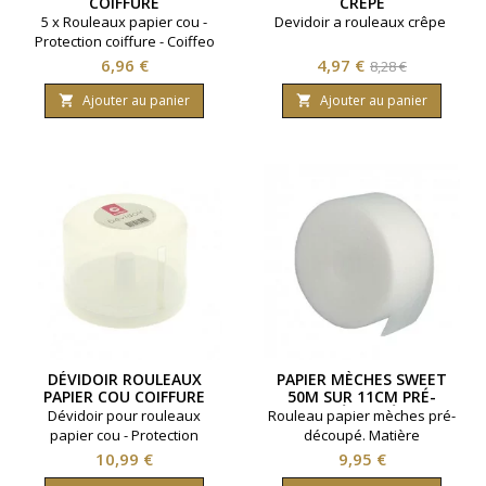
COIFFURE
CRÊPE
5 x Rouleaux papier cou -
Devidoir a rouleaux crêpe
Protection coiffure - Coiffeo
Prix
Prix
Prix
6,96 €
4,97 €
8,28 €
de
Ajouter au panier
Ajouter au panier


base
DÉVIDOIR ROULEAUX
PAPIER MÈCHES SWEET
PAPIER COU COIFFURE
50M SUR 11CM PRÉ-
DÉCOUPÉ
Dévidoir pour rouleaux
Rouleau papier mèches pré-
papier cou - Protection
découpé. Matière
coiffure - Coiffeo
mousse.Thermoactif.Longueur
Prix
Prix
10,99 €
9,95 €
50 mètres.Largeur 11