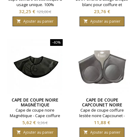
usage unique. 100%
blanc pour coiffure et
Polyéthylène. Taille 105 x 100
esthétique .
Prix
Prix
Prix
32,25 €
23,76 €
129,00 €
cm. Lot de 10 sachets
de
contenant 50 unités.
Ajouter au panier
Ajouter au panier


base
-40%
CAPE DE COUPE NOIRE
CAPE DE COUPE
MAGNÉTIQUE
CAPCOUNET NOIRE
LESTÉE
Cape de coupe noire
Cape de coupe coiffure
Magnétique - Cape coiffure
lestée noire Capcounet -
Lestée - Antidérapante.
Coloris noir.
Prix
Prix
Prix
5,62 €
11,88 €
9,36 €
de
Ajouter au panier
Ajouter au panier

