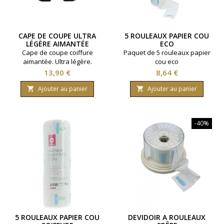
CAPE DE COUPE ULTRA
5 ROULEAUX PAPIER COU
LÉGÈRE AIMANTÉE
ECO
Cape de coupe coiffure
Paquet de 5 rouleaux papier
aimantée. Ultra légère.
cou eco
Coloris noir.
Prix
Prix
13,90 €
8,64 €
Ajouter au panier
Ajouter au panier


-40%
5 ROULEAUX PAPIER COU
DEVIDOIR A ROULEAUX