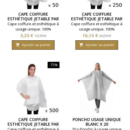
CAPE COIFFURE
CAPE COIFFURE
ESTHÉTIQUE JETABLE PAR
ESTHÉTIQUE JETABLE PAR
50
250
Cape coiffure et esthétique à
Cape coiffure et esthétique à
usage unique. 100%
usage unique. 100%
Polyéthylène. Taille 105 x 100
Polyéthylène. Taille 105 x 100
Prix
Prix
Prix
Prix
3,23 €
16,13 €
12,90 €
64,50 €
cm. Sachet de 50 unités.
cm. Lot de 5 sachets
de
de
contenant 50 unités.
Ajouter au panier
Ajouter au panier


base
base
-75%
CAPE COIFFURE
PONCHO USAGE UNIQUE
ESTHÉTIQUE JETABLE PAR
BLANC X 20
500
Cape coiffure et esthétique à
20 x Poncho à usage unique