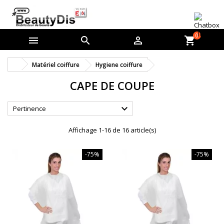
0



shopping_cart
Matériel coiffure
Hygiene coiffure
CAPE DE COUPE

Pertinence
Affichage 1-16 de 16 article(s)
-75%
-75%