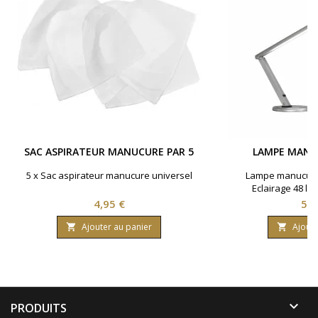
SAC ASPIRATEUR MANUCURE PAR 5
LAMPE MANU
5 x Sac aspirateur manucure universel
Lampe manucure 
Eclairage 48 le
Prix
Pri
4,95 €
56,
Ajouter au panier
Ajoute



PRODUITS