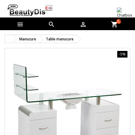
0



shopping_cart
Manucure
Table manucure
-5%