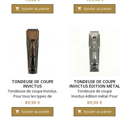
intense. Lame titane spécial
Cinq hauteurs de coupe.
zéro. Rechargeable pour une
Moteur 7000 tours par
Ajouter au panier
Ajouter au panier


autonomie jusqu'à trois
minutes. Livré avec 8 sabots.
heures. Ecran digital.Coloris
Marque Babyliss Pro
noir.
TONDEUSE DE COUPE
TONDEUSE DE COUPE
INVICTUS
INVICTUS ÉDITION MÉTAL
Tondeuse de coupe Invictus.
Tondeuse de coupe
Pour tous les types de
Invictus édition métal. Pour
cheveux. Rechargeable pour
tous les types de cheveux.
Prix
Prix
89,90 €
89,90 €
une autonomie jusqu'à 240
Rechargeable pour une
minutes. Cinq vitesses.
autonomie jusqu'à 240
Ajouter au panier
Ajouter au panier


Moteur 7000 tours par
minutes. Cinq vitesses.
minutes. Livré avec 2
Moteur 7000 tours par
sabots.Marque 7ème
minutes. Livré avec 2