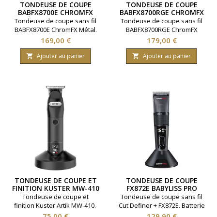
TONDEUSE DE COUPE
TONDEUSE DE COUPE
BABFX8700E CHROMFX
BABFX8700RGE CHROMFX
MÉTAL BABYLISS PRO
ROSE GOLD BABYLISS PRO
Tondeuse de coupe sans fil
Tondeuse de coupe sans fil
BABFX8700E ChromFX Métal.
BABFX8700RGE ChromFX
Batterie avec autonomie
Rose Gold. Batterie avec
Prix
Prix
169,00 €
179,00 €
120 minutes. Cinq hauteurs
autonomie 120 minutes. Cinq
de coupe. Moteur 7000 tours
hauteurs de coupe. Moteur
Ajouter au panier
Ajouter au panier


par minutes. Livré avec
7000 tours par minutes. Livré
8 guides de coupe.Marque
avec 8 guides de
Babyliss Pro
coupe.Marque Babyliss Pro
TONDEUSE DE COUPE ET
TONDEUSE DE COUPE
FINITION KUSTER MW-410
FX872E BABYLISS PRO
Tondeuse de coupe et
Tondeuse de coupe sans fil
finition Kuster Artik MW-410.
Cut Definer + FX872E. Batterie
Robustesse pour un usage
avec autonomie 160 minutes.
Prix
Prix
75,00 €
129,90 €