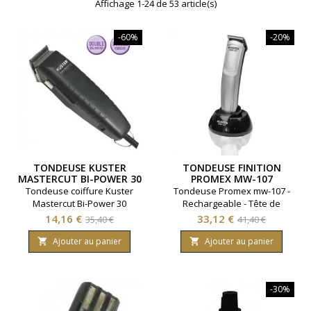
Affichage 1-24 de 53 article(s)
-60%
-20%
TONDEUSE KUSTER
TONDEUSE FINITION
MASTERCUT BI-POWER 30
PROMEX MW-107
Tondeuse coiffure Kuster
Tondeuse Promex mw-107 -
Mastercut Bi-Power 30
Rechargeable - Tête de
spéciale cheveux épais frisés
coupe 32 mm
Prix
Prix
Prix
Prix
14,16 €
33,12 €
35,40 €
41,40 €
et crépus
de
de
Ajouter au panier
Ajouter au panier


base
base
-30%