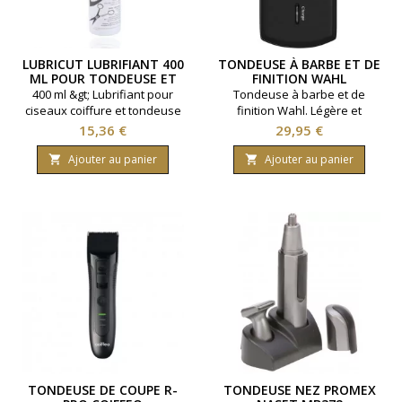
LUBRICUT LUBRIFIANT 400
TONDEUSE À BARBE ET DE
ML POUR TONDEUSE ET
FINITION WAHL
CISEAUX
400 ml &gt; Lubrifiant pour
Tondeuse à barbe et de
ciseaux coiffure et tondeuse
finition Wahl. Légère et
professionnelle
ergonimique. Rechargeable
Prix
Prix
15,36 €
29,95 €
pour une autonomie jusqu'à
45 minutes. Livré avec une
Ajouter au panier
Ajouter au panier


lame de rechange.Fourni
avec une pochette de
rangement.
TONDEUSE DE COUPE R-
TONDEUSE NEZ PROMEX