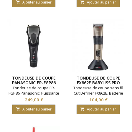
Ajouter au panier
Ajouter au panier


TONDEUSE DE COUPE
TONDEUSE DE COUPE
PANASONIC ER-FGP86
FX862E BABYLISS PRO
Tondeuse de coupe ER-
Tondeuse de coupe sans fil
FGP86 Panasonic. Puissante
Cut Definer FX862E. Batterie
et précise. Idéal pour les
avec autonomie 75 minutes.
Prix
Prix
249,00 €
104,90 €
dégradés. 4 peignes
Cinq hauteurs de coupe.
interchangeables.
Moteur 7000 tours par
Ajouter au panier
Ajouter au panier


minutes. Livré avec
8 sabots.Marque Babyliss Pro