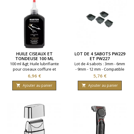
HUILE CISEAUX ET
LOT DE 4 SABOTS PW229
TONDEUSE 100 ML
ET PW227
100 ml &gt; Huile lubrifiante
Lot de 4 sabots : 3mm - 6mm
pour ciseaux coiffure et
- 9mm - 12 mm - Compatible
tondeuse coiffure
tondeuse Promex PW227 /
Prix
Prix
6,96 €
5,76 €
Pw229 et Panasonic ER151 /
ER 152 / ER153
Ajouter au panier
Ajouter au panier

