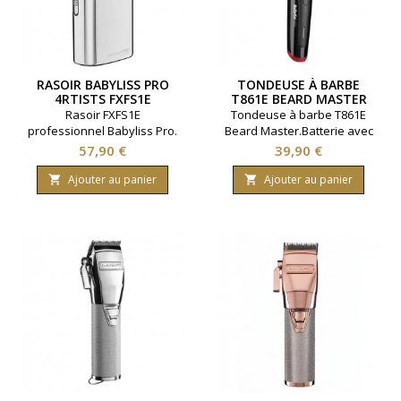
RASOIR BABYLISS PRO
TONDEUSE À BARBE
4RTISTS FXFS1E
T861E BEARD MASTER
BABYLISS PRO
Rasoir FXFS1E
Tondeuse à barbe T861E
professionnel Babyliss Pro.
Beard Master.Batterie avec
Gamme 4rtists. Rechargeable
autonomie 60 minutes.
Prix
Prix
57,90 €
39,90 €
pour une autonomie jusqu'à
Hauteurs de coupe de 1 à 12
six heures.. Largeur 40
millimètres. Lame en acier
Ajouter au panier
Ajouter au panier


millimètres. Robuste et
inoxydable.Marque Babyliss
compact.
Pro