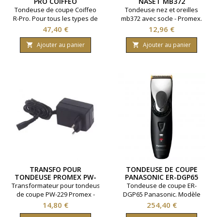
PRO COIFFEO
NASET MB372
Tondeuse de coupe Coiffeo
Tondeuse nez et oreilles
R-Pro. Pour tous les types de
mb372 avec socle - Promex.
cheveux. Rechargeable pour
Prix
Prix
47,40 €
12,96 €
une autonomie jusqu'à 270
minutes. Moteur 6500 tours
Ajouter au panier
Ajouter au panier


par minutes. Livré avec 2
sabots.Marque Coiffeo.
TRANSFO POUR
TONDEUSE DE COUPE
TONDEUSE PROMEX PW-
PANASONIC ER-DGP65
229
Transformateur pour tondeuse
Tondeuse de coupe ER-
de coupe PW-229 Promex -
DGP65 Panasonic. Modèle
Chargeur secteur 220v.
sans fil. Puissante et précise.
Prix
Prix
14,80 €
254,40 €
Lames japonaises.