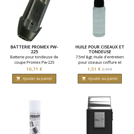
BATTERIE PROMEX PW-
HUILE POUR CISEAUX ET
225
TONDEUSE
Batterie pour tondeuse de
7.5ml &gt; Huile d'entretien
coupe Promex Pw-225
pour ciseaux coiffure et
tondeuse de coupe.
Prix
Prix
Prix
10,71 €
1,51 €
2,16 €
de
Ajouter au panier
Ajouter au panier


base