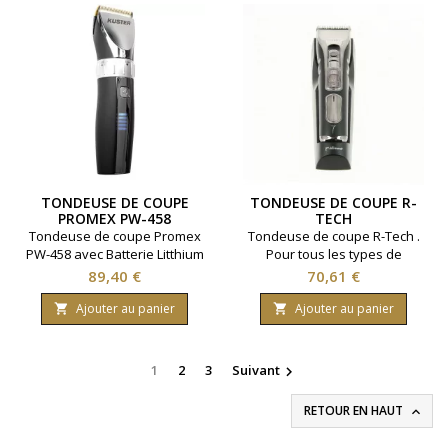
élément.
sabots.Marque 7ème
élément.
TONDEUSE DE COUPE
TONDEUSE DE COUPE R-
PROMEX PW-458
TECH
Tondeuse de coupe Promex
Tondeuse de coupe R-Tech .
PW-458 avec Batterie Litthium
Pour tous les types de
cheveux. Rechargeable pour
Prix
Prix
89,40 €
70,61 €
une autonomie jusqu'à 270
minutes. Trois vitesses.
Ajouter au panier
Ajouter au panier


Moteur 6500 tours par
minutes. Livré avec 2
sabots.Marque 7ème
1
2
3
Suivant

élément.
RETOUR EN HAUT
