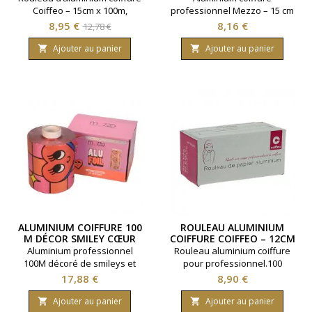
Coiffeo – 15cm x 100m,
professionnel Mezzo – 15 cm
épaisseur 12 microns. Format
x 100 m, épaisseur 12
Prix
Prix
Prix
8,95 €
8,16 €
12,78 €
professionnel avec boîte
microns. Qualité extra, idéal
de
distributrice pour un usage
pour les mèches et
Ajouter au panier
Ajouter au panier


facile, hygiénique et sécurisé.
base
colorations en salon.
ALUMINIUM COIFFURE 100
ROULEAU ALUMINIUM
M DÉCOR SMILEY CŒUR
COIFFURE COIFFEO – 12CM
(12 CM X 12 MICRONS)
X 100M – 12 MICRONS
Aluminium professionnel
Rouleau aluminium coiffure
100M décoré de smileys et
pour professionnel.100
cœurs rouges. Idéal pour les
mètres sur 12
Prix
Prix
17,88 €
8,90 €
techniques de mèches,
centimètres.Epaisseur 12
balayages et colorations en
microns.Coloris Argent.
Ajouter au panier
Ajouter au panier

