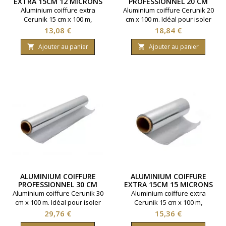
EXTRA 15CM 12 MICRONS
PROFESSIONNEL 20 CM
Aluminium coiffure extra
Aluminium coiffure Cerunik 20
Cerunik 15 cm x 100 m,
cm x 100 m. Idéal pour isoler
épaisseur 12 microns. Idéal
les mèches et diffuser la
Prix
Prix
13,08 €
18,84 €
pour mèches et colorations.
chaleur de manière
Qualité professionnelle pour
homogène lors des
Ajouter au panier
Ajouter au panier


une diffusion thermique
colorations.
homogène.
ALUMINIUM COIFFURE
ALUMINIUM COIFFURE
PROFESSIONNEL 30 CM
EXTRA 15CM 15 MICRONS
Aluminium coiffure Cerunik 30
Aluminium coiffure extra
cm x 100 m. Idéal pour isoler
Cerunik 15 cm x 100 m,
les mèches et diffuser la
épaisseur 15 microns. Idéal
Prix
Prix
29,76 €
15,36 €
chaleur de manière
pour mèches et colorations.