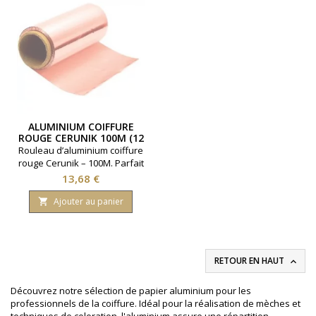
ALUMINIUM COIFFURE
ROUGE CERUNIK 100M (12
CM X 12 MICRONS)
Rouleau d’aluminium coiffure
rouge Cerunik – 100M. Parfait
pour la coloration et les
Prix
13,68 €
mèches avec un repérage
facile grâce à sa couleur vive.
Ajouter au panier

RETOUR EN HAUT

Découvrez notre sélection de papier aluminium pour les
professionnels de la coiffure. Idéal pour la réalisation de mèches et