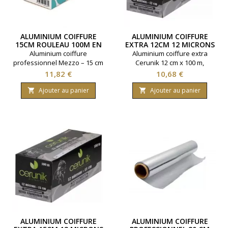
ALUMINIUM COIFFURE
ALUMINIUM COIFFURE
15CM ROULEAU 100M EN
EXTRA 12CM 12 MICRONS
15 MICRONS
Aluminium coiffure
Aluminium coiffure extra
professionnel Mezzo – 15 cm
Cerunik 12 cm x 100 m,
x 100 m, épaisseur 15
épaisseur 12 microns. Idéal
Prix
Prix
11,82 €
10,68 €
microns. Qualité extra, idéal
pour mèches et colorations.
pour les mèches et
Qualité professionnelle pour
Ajouter au panier
Ajouter au panier


colorations en salon.
une diffusion thermique
homogène.
ALUMINIUM COIFFURE
ALUMINIUM COIFFURE