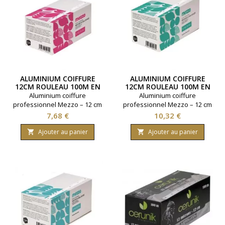
ALUMINIUM COIFFURE
ALUMINIUM COIFFURE
12CM ROULEAU 100M EN
12CM ROULEAU 100M EN
12 MICRONS
15 MICRONS
Aluminium coiffure
Aluminium coiffure
professionnel Mezzo – 12 cm
professionnel Mezzo – 12 cm
x 100 m, épaisseur 12
x 100 m, épaisseur 15
Prix
Prix
7,68 €
10,32 €
microns. Qualité extra, idéal
microns. Qualité extra, idéal
pour les mèches et
pour les mèches et
Ajouter au panier
Ajouter au panier


colorations en salon.
colorations en salon.