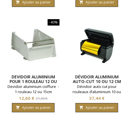
homogène lors des
Qualité professionnelle pour
Ajouter au panier
Ajouter au panier


colorations.
une diffusion thermique
homogène.
-40%
DEVIDOIR ALUMINIUM
DÉVIDOIR ALUMINIUM
POUR 1 ROULEAU 12 OU
AUTO-CUT 10 OU 12 CM
15CM
Devidoir aluminium coiffure -
Dévidoir auto-cut pour
1 rouleau 12 ou 15cm
rouleaux d’aluminium 10 ou
12 cm. Coupe rapide, nette et
Prix
Prix
Prix
12,60 €
37,44 €
21,00 €
pratique des feuilles
de
d’aluminium en salon
Ajouter au panier
Ajouter au panier


base