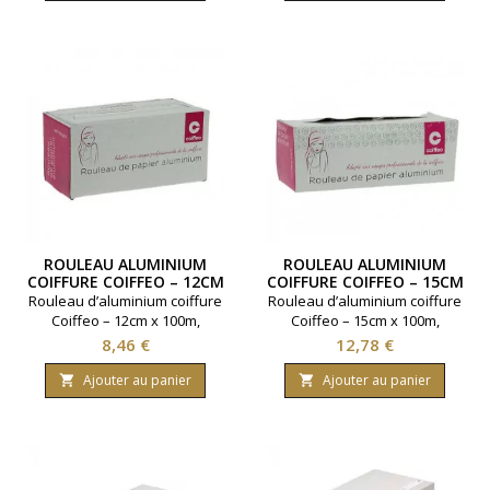
salon. 12 cm x 12 microns.
Marque Coiffeo.
ROULEAU ALUMINIUM
ROULEAU ALUMINIUM
COIFFURE COIFFEO – 12CM
COIFFURE COIFFEO – 15CM
X 100M – 15 MICRONS
X 100M – 15 MICRONS
Rouleau d’aluminium coiffure
Rouleau d’aluminium coiffure
Coiffeo – 12cm x 100m,
Coiffeo – 15cm x 100m,
épaisseur 15 microns. Format
épaisseur 15 microns. Format
Prix
Prix
8,46 €
12,78 €
professionnel avec boîte
professionnel avec boîte
distributrice pour un usage
distributrice pour un usage
Ajouter au panier
Ajouter au panier


facile, hygiénique et sécurisé.
facile, hygiénique et sécurisé.