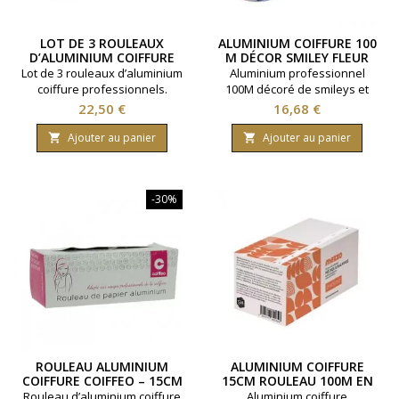
LOT DE 3 ROULEAUX
ALUMINIUM COIFFURE 100
D’ALUMINIUM COIFFURE
M DÉCOR SMILEY FLEUR
100M CHACUN (12 CM X
(12 CM X 12 MICRONS)
Lot de 3 rouleaux d’aluminium
Aluminium professionnel
12 MICRONS)
coiffure professionnels.
100M décoré de smileys et
Chaque rouleau mesure 100
fleurs bleues. Idéal pour les
Prix
Prix
22,50 €
16,68 €
mètres de long pour un total
techniques de mèches,
de 300 mètres. Parfait pour
balayages et colorations en
Ajouter au panier
Ajouter au panier


mèches, balayages et
salon. 12 cm x 12 microns.
colorations.
-30%
ROULEAU ALUMINIUM
ALUMINIUM COIFFURE
COIFFURE COIFFEO – 15CM
15CM ROULEAU 100M EN
X 100M – 12 MICRONS
12 MICRONS
Rouleau d’aluminium coiffure
Aluminium coiffure