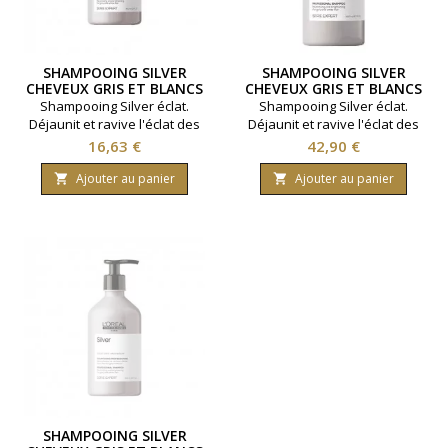
SHAMPOOING SILVER
SHAMPOOING SILVER
CHEVEUX GRIS ET BLANCS
CHEVEUX GRIS ET BLANCS
300ML
1500ML
Shampooing Silver éclat.
Shampooing Silver éclat.
Déjaunit et ravive l'éclat des
Déjaunit et ravive l'éclat des
cheveux gris et blancs.
cheveux gris et blancs.
Prix
Prix
16,63 €
42,90 €
Gamme Série Expert. Marque
Gamme Série Expert. Marque
L'Oréal Professionnel.
L'Oréal Professionnel.
Ajouter au panier
Ajouter au panier


Contenance 300ml.
Contenance 1500ml.
SHAMPOOING SILVER