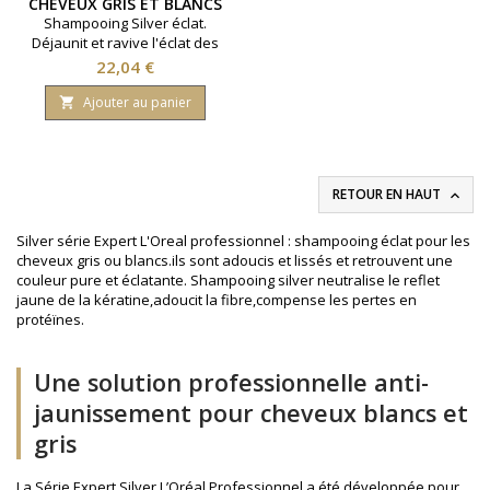
CHEVEUX GRIS ET BLANCS
500ML
Shampooing Silver éclat.
Déjaunit et ravive l'éclat des
cheveux gris et blancs.
Prix
22,04 €
Gamme Série Expert. Marque
L'Oréal Professionnel.
Ajouter au panier

Contenance 500ml.
RETOUR EN HAUT

Silver série Expert L'Oreal professionnel : shampooing éclat pour les
cheveux gris ou blancs.ils sont adoucis et lissés et retrouvent une
couleur pure et éclatante. Shampooing silver neutralise le reflet
jaune de la kératine,adoucit la fibre,compense les pertes en
protéïnes.
Une solution professionnelle anti-
jaunissement pour cheveux blancs et
gris
La Série Expert Silver L’Oréal Professionnel a été développée pour