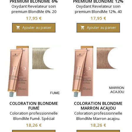
PREMIUM BLONDME 6%
PREMIUM BLONDME 12%
Oxydant Revelateur soin
Oxydant Revelateur soin
premium BlondMe 6%. 20
premium BlondMe 12%. 40
volumes. Marque
volumes. Marque
Prix
Prix
17,95 €
17,95 €
: Schwarzkopf. Contenance
: Schwarzkopf. Contenance
: 1000ml.
: 1000ml.
Ajouter au panier
Ajouter au panier


COLORATION BLONDME
COLORATION BLONDME
FUMÉ
MARRON ACAJOU
Coloration professionnelle
Coloration professionnelle
BlondMe Fumé. Spécial
BlondMe Marron acajou.
cheveux blancs pour des
Spécial cheveux blancs pour
Prix
Prix
18,26 €
18,26 €
nuances en toute simplicité.
des nuances en toute