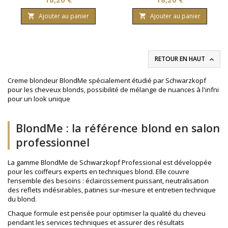
toute originalité. Marque
originalité. Marque
Schwarzkopf Contenance 60
Schwarzkopf Contenance 60
Ajouter au panier
Ajouter au panier


millilitres.
millilitres.
RETOUR EN HAUT

Creme blondeur BlondMe spécialement étudié par Schwarzkopf
pour les cheveux blonds, possibilité de mélange de nuances à l'infni
pour un look unique
BlondMe : la référence blond en salon
professionnel
La gamme BlondMe de Schwarzkopf Professional est développée
pour les coiffeurs experts en techniques blond. Elle couvre
l’ensemble des besoins : éclaircissement puissant, neutralisation
des reflets indésirables, patines sur-mesure et entretien technique
du blond.
Chaque formule est pensée pour optimiser la qualité du cheveu
pendant les services techniques et assurer des résultats