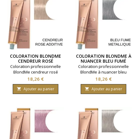
COLORATION BLONDME
COLORATION BLONDME À
CENDREUR ROSÉ
NUANCER BLEU FUMÉ
ADDITIVE
MÉTALLIQUE
Coloration professionnelle
Coloration professionnelle
BlondMe cendreur rosé
BlondMe à nuancer bleu
additive. Pour des blonds
fumé métallique. Pour une
Prix
Prix
18,26 €
18,26 €
froids en toute simplicité.
nuance en toute originalité.
Marque Schwarzkopf
Marque Schwarzkopf
Ajouter au panier
Ajouter au panier


Contenance 60 millilitres.
Contenance 60 millilitres.