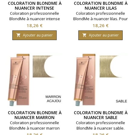
COLORATION BLONDME À
COLORATION BLONDME À
NUANCER INTENSE
NUANCER LILAS
GRANITE
Coloration professionnelle
Coloration professionnelle
BlondMe à nuancer intense
BlondMe à nuancer lilas. Pour
granite. Pour une nuance en
une nuance en toute
Prix
Prix
18,26 €
18,26 €
toute originalité. Marque
originalité. Marque
Schwarzkopf Contenance 60
Schwarzkopf Contenance 60
Ajouter au panier
Ajouter au panier


millilitres.
millilitres.
COLORATION BLONDME À
COLORATION BLONDME À
NUANCER MARRON
NUANCER SABLE
ACAJOU
Coloration professionnelle
Coloration professionnelle
BlondMe à nuancer marron
BlondMe à nuancer sable.
acajou. Pour une nuance en
Pour une nuance en toute
Prix
Prix
18,26 €
18,26 €