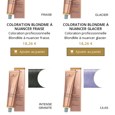
COLORATION BLONDME À
COLORATION BLONDME À
NUANCER FRAISE
NUANCER GLACIER
Coloration professionnelle
Coloration professionnelle
BlondMe à nuancer fraise.
BlondMe à nuancer glacier.
Pour une nuance en toute
Pour une nuance en toute
Prix
Prix
18,26 €
18,26 €
originalité. Marque
originalité. Marque
Schwarzkopf Contenance 60
Schwarzkopf Contenance 60
Ajouter au panier
Ajouter au panier


millilitres.
millilitres.