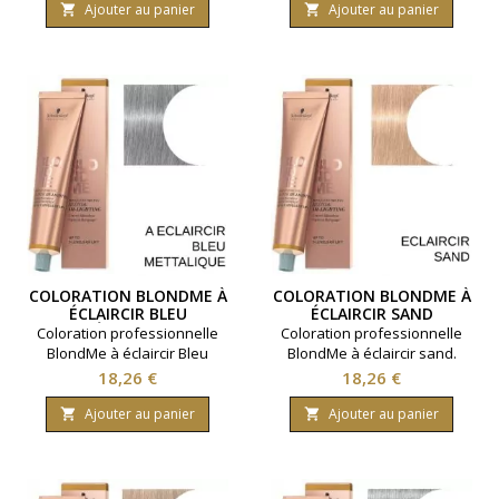
Marque Schwarzkopf
simplicité. Marque
Ajouter au panier
Ajouter au panier


Contenance 60 millilitres.
Schwarzkopf Contenance 60
millilitres.
COLORATION BLONDME À
COLORATION BLONDME À
ÉCLAIRCIR BLEU
ÉCLAIRCIR SAND
MÉTALLIQUE
Coloration professionnelle
Coloration professionnelle
BlondMe à éclaircir Bleu
BlondMe à éclaircir sand.
métallique. Pour des nuances
Pour des nuances originales
Prix
Prix
18,26 €
18,26 €
originales et éclaircissantes.
et éclaircissantes. Marque
Marque Schwarzkopf
Schwarzkopf Contenance 60
Ajouter au panier
Ajouter au panier


Contenance 60 millilitres.
millilitres.