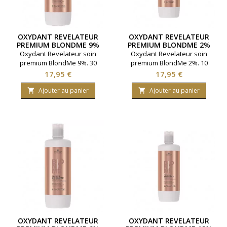
OXYDANT REVELATEUR
OXYDANT REVELATEUR
PREMIUM BLONDME 9%
PREMIUM BLONDME 2%
Oxydant Revelateur soin
Oxydant Revelateur soin
premium BlondMe 9%. 30
premium BlondMe 2%. 10
volumes. Marque
volumes. Marque
Prix
Prix
17,95 €
17,95 €
: Schwarzkopf. Contenance
: Schwarzkopf. Contenance
: 1000ml.
: 1000ml.
Ajouter au panier
Ajouter au panier


OXYDANT REVELATEUR
OXYDANT REVELATEUR