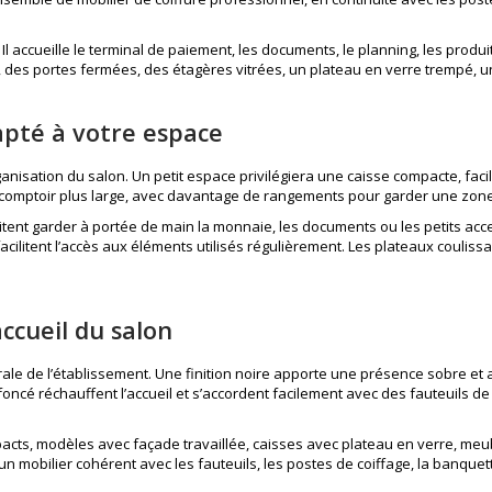
 accueille le terminal de paiement, les documents, le planning, les produi
rte, des portes fermées, des étagères vitrées, un plateau en verre trempé,
apté à votre espace
anisation du salon. Un petit espace privilégiera une caisse compacte, facil
n comptoir plus large, avec davantage de rangements pour garder une zone 
itent garder à portée de main la monnaie, les documents ou les petits a
acilitent l’accès aux éléments utilisés régulièrement. Les plateaux coulis
accueil du salon
rale de l’établissement. Une finition noire apporte une présence sobre et
s foncé réchauffent l’accueil et s’accordent facilement avec des
fauteuils de
acts, modèles avec façade travaillée, caisses avec plateau en verre, meu
 un mobilier cohérent avec les fauteuils, les postes de coiffage, la banquet