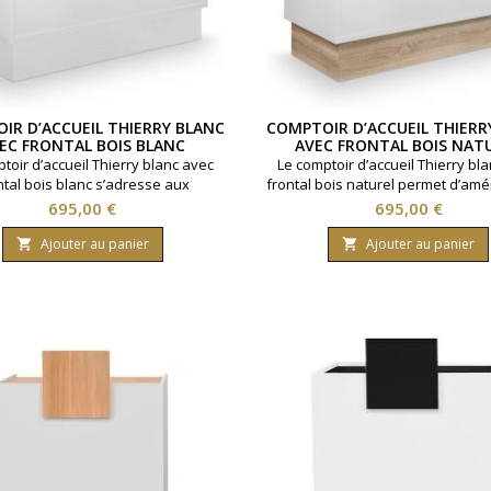
IR D’ACCUEIL THIERRY BLANC
COMPTOIR D’ACCUEIL THIERR
EC FRONTAL BOIS BLANC
AVEC FRONTAL BOIS NAT
toir d’accueil Thierry blanc avec
Le comptoir d’accueil Thierry bl
ntal bois blanc s’adresse aux
frontal bois naturel permet d’am
ionnels qui souhaitent structurer
espace réception fonctionnel po
Prix
Prix
695,00 €
695,00 €
e réception clair et organisé.Avec
de coiffure, barbier ou instit
gueur de 145 cm, une profondeur
beauté.Avec une longueur de 145
Ajouter au panier
Ajouter au panier


m, une hauteur de plateau de 95
profondeur de 55 cm, une haut
une hauteur totale de 111 cm, il
plateau de 95 cm et une hauteur 
t d’aménager un poste caisse
111 cm, il structure l’accueil clie
Il dispose d’un grand espace de...
poste caisse.Il offre un...