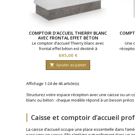
COMPTOIR D’ACCUEIL THIERRY BLANC
COMPTO
AVEC FRONTAL EFFET BÉTON
Le comptoir d’accueil Thierry blanc avec
Une c
frontal effet béton est destiné à
réceptio
l’aménagement d’un poste caisse
blanc e
Prix
695,00 €
professionnel en salon de coiffure,
lumine
barbier ou institut de beauté.Avec une
rangem
Ajouter au panier

longueur de 145 cm, une profondeur de 55
org
cm, une hauteur de plateau de 95 cm et
mélamin
une hauteur totale de 111 cm, il permet
◆ Struct
Affichage 1-24 de 46 article(s)
d’organiser l’accueil client dans l’espace...
Ran
Structurez votre espace réception avec une caisse ou un comp
blanc ou béton : chaque modèle répond à un besoin précis d
Caisse et comptoir d’accueil pro
La caisse d’accueil occupe une place essentielle dans l’amén
passages en caisse. Elle s’intègre naturellement dans un