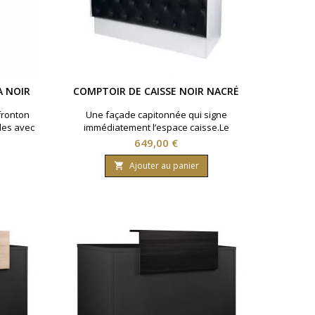
A NOIR
COMPTOIR DE CAISSE NOIR NACRÉ
fronton
Une façade capitonnée qui signe
les avec
immédiatement l’espace caisse.Le
 Panneau
contraste noir et blanc apporte une
Prix
649,00 €
ière et
présence décorative sans alourdir la
res de
réception.◆ Façade noire capitonnée ◆
Ajouter au panier

Structure en bois blanc robuste ◆
Compartiments de rangement pratiques