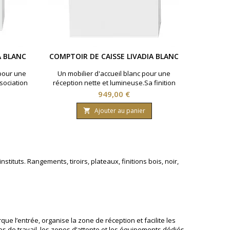
A BLANC
COMPTOIR DE CAISSE LIVADIA BLANC
pour une
Un mobilier d'accueil blanc pour une
sociation
réception nette et lumineuse.Sa finition
actère à
entièrement blanche apporte une
Prix
949,00 €
gements
présence discrète à l’espace caisse, avec
niser
des rangements intérieurs spacieux pour
Ajouter au panier

 blanche
organiser l’accueil.◆ Revêtement
re en
mélamine blanche avec façade blanche ◆
gements
Structure en aggloméré haute densité ◆
isés
Rangements intérieurs spacieux et
organisés
ituts. Rangements, tiroirs, plateaux, finitions bois, noir,
ue l’entrée, organise la zone de réception et facilite les
tes de travail, les zones d’attente et les équipements dédiés