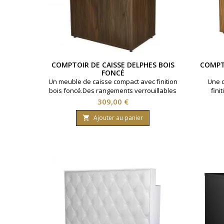
COMPTOIR DE CAISSE DELPHES BOIS
COMPTO
FONCÉ
Un meuble de caisse compact avec finition
Une c
bois foncé.Des rangements verrouillables
fini
pour organiser l’espace caisse.◆ Deux
verrou
Prix
309,00 €
niches de stockage à l’arrière ◆ Portes
caiss
verrouillables indépendantes ◆ Poignées
l’a
Ajouter au panier

métalliques aspect vintage
indépe