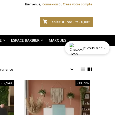
Bienvenue,
Connexion
ou
Créez votre compte
shopping_cart
Panier:
0
Produits - 0,00 €
E
ESPACE BARBIER
MARQUES
Je vous aide ?



rtinence
-32,94%
-30,69%