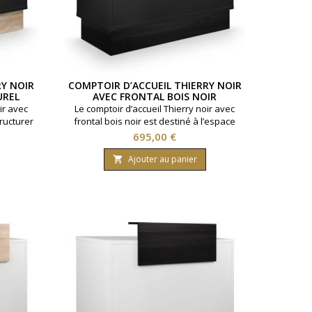
RY NOIR
COMPTOIR D’ACCUEIL THIERRY NOIR
UREL
AVEC FRONTAL BOIS NOIR
ir avec
Le comptoir d’accueil Thierry noir avec
ructurer
frontal bois noir est destiné à l’espace
coiffure,
réception des salons de coiffure, barbiers
Prix
695,00 €
 de
et instituts de beauté.Avec une longueur
 cm, une
de 145 cm, une profondeur de 55 cm, une
Ajouter au panier

eur de
hauteur de plateau de 95 cm et une
totale de
hauteur totale de 111 cm, il permet de
sse
structurer un poste caisse professionnel.Il
client et
facilite l’organisation de...