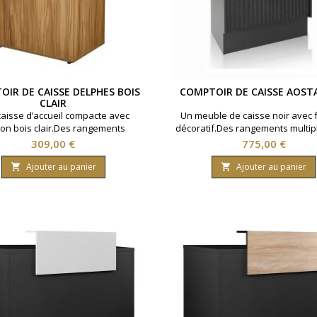
IR DE CAISSE DELPHES BOIS
COMPTOIR DE CAISSE AOST
CLAIR
aisse d’accueil compacte avec
Un meuble de caisse noir avec 
tion bois clair.Des rangements
décoratif.Des rangements multip
illables pour organiser l’espace
tiroir et passe-câble intégré.◆
Prix
Prix
309,00 €
775,00 €
e.◆ Deux niches de stockage à
décoratif en fronton ◆ Tiroir arr
rrière ◆ Portes verrouillables
passe-câble ◆ Niches et étagè
Ajouter au panier
Ajouter au panier


ndantes ◆ Poignées métalliques
rangement
aspect vintage