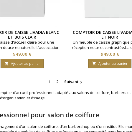
IR DE CAISSE LIVADIA BLANC
COMPTOIR DE CAISSE LIVADI
ET BOIS CLAIR
ET NOIR
aisse d'accueil claire pour une
Un meuble de caisse graphique 
n douce et naturelle.L’association
réception nette et contrastée.L’as
t bois clair apporte une présence
blanc et noir donne plus de car
Prix
Prix
949,00 €
949,00 €
use à l’espace caisse, avec des
l’espace caisse, avec des ran
ents intérieurs pratiques pour
intérieurs spacieux pour orga
Ajouter au panier
Ajouter au panier


aniser l’accueil.◆ Revêtement
l’accueil.◆ Revêtement mélamine
e blanche avec façade bois clair
avec façade noire ◆ Structu
ure en aggloméré haute densité ◆
aggloméré haute densité ◆ Ran
1
2
Suivant

gements intérieurs spacieux
intérieurs spacieux et organ
toir d’accueil professionnel adapté aux salons de coiffure, barbiers et inst
’organisation et d’image.
fessionnel pour salon de coiffure
agement d’un salon de coiffure, d’un barbershop ou d’un institut. Elle marq
 ensemble de
mobilier de coiffure professionnel
, en continuité avec les pos