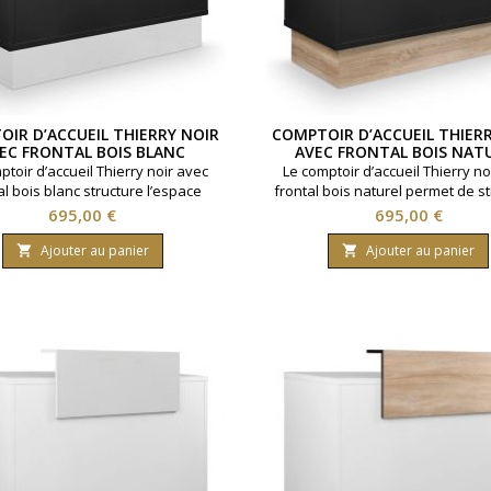
IR D’ACCUEIL THIERRY NOIR
COMPTOIR D’ACCUEIL THIER
EC FRONTAL BOIS BLANC
AVEC FRONTAL BOIS NAT
ptoir d’accueil Thierry noir avec
Le comptoir d’accueil Thierry no
al bois blanc structure l’espace
frontal bois naturel permet de st
ion d’un salon de coiffure, d’un
l’espace réception d’un salon de 
Prix
Prix
695,00 €
695,00 €
ou d’un institut de beauté.Avec sa
d’un barbier ou d’un institut
r de 145 cm, sa profondeur de 55
beauté.Avec une longueur de 145
Ajouter au panier
Ajouter au panier


hauteur de plateau de 95 cm et sa
profondeur de 55 cm, une haut
eur totale de 111 cm, il permet
plateau de 95 cm et une hauteur 
ser un poste caisse professionnel
111 cm, il offre un poste cai
édié à l’accueil client et à...
professionnel adapté à l’accueil 
à...