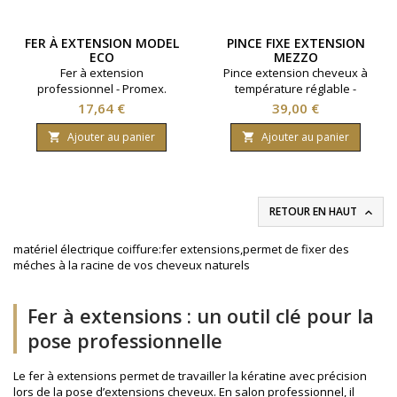
FER À EXTENSION MODEL
PINCE FIXE EXTENSION
ECO
MEZZO
Fer à extension
Pince extension cheveux à
professionnel - Promex.
température réglable -
Mezzo.
Prix
Prix
17,64 €
39,00 €
Ajouter au panier
Ajouter au panier


RETOUR EN HAUT

matériel électrique coiffure:fer extensions,permet de fixer des
méches à la racine de vos cheveux naturels
Fer à extensions : un outil clé pour la
pose professionnelle
Le fer à extensions permet de travailler la kératine avec précision
lors de la pose d’extensions cheveux. En salon professionnel, il