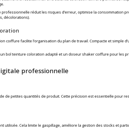
ge.
e professionnelle réduit les risques d’erreur, optimise la consommation p
s, décolorations).
loration
n coiffure facilite l’organisation du plan de travail. Compacte et simple d’ut
t un
bol teinture coloration
adapté et un
doseur shaker coiffure
pour les pr
igitale professionnelle
 de petites quantités de produit. Cette précision est essentielle pour resp
 utilisée. Cela limite le gaspillage, améliore la gestion des stocks et partic