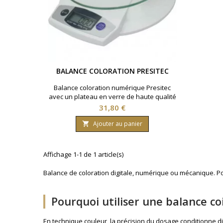
BALANCE COLORATION PRESITEC
Balance coloration numérique Presitec
avec un plateau en verre de haute qualité
avec écran LCD
Prix
31,80 €
Ajouter au panier

Affichage 1-1 de 1 article(s)
Balance de coloration digitale, numérique ou mécanique. Pou
Pourquoi utiliser une balance co
En technique couleur, la précision du dosage conditionne d