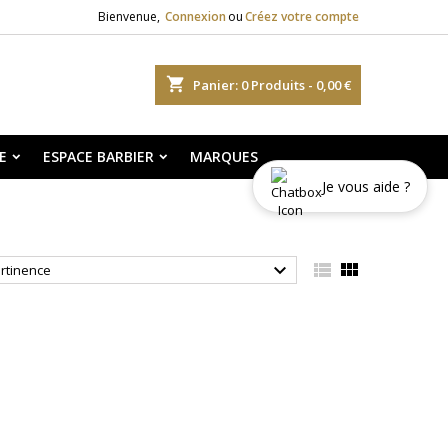
Bienvenue,
Connexion
ou
Créez votre compte
shopping_cart
Panier:
0
Produits - 0,00 €
E
ESPACE BARBIER
MARQUES
Je vous aide ?



rtinence