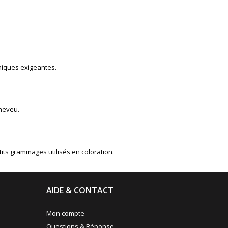
hniques exigeantes.
cheveu.
its grammages utilisés en coloration.
AIDE & CONTACT
Mon compte
Questions & Réponse