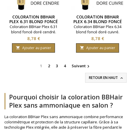
COLORATION BBHAIR
COLORATION BBHAIR
PLEX 6.31 BLOND FONCÉ
PLEX 6.34 BLOND FONCÉ
DORÉ CENDRÉ SANS
DORÉ CUIVRÉ SANS
Coloration BBHair Plex 6.31
Coloration BBHair Plex 6.34
AMMONIAQUE
AMMONIAQUE
blond foncé doré cendré.
blond foncé doré cuivré.
Sans ammoniaque. Couvre
Sans ammoniaque. Couvre
Prix
Prix
8,78 €
8,78 €
100 % des cheveux blancs
100 % des cheveux blancs
pour un résultat brillant et
pour un résultat brillant et
Ajouter au panier
Ajouter au panier


uniforme. Renforcement de
uniforme. Renforcement de
la fibre capillaire. Gamme de
la fibre capillaire. Gamme de
la marque Generik. Permet
la marque Generik. Permet
1
2
3
4
Suivant

d'effectuer jusqu'à 2
d'effectuer jusqu'à 2
colorations ( en moyenne ).
colorations ( en moyenne ).
RETOUR EN HAUT

Contenance 100 ml.
Contenance 100 ml.
Pourquoi choisir la coloration BBHair
Plex sans ammoniaque en salon ?
La coloration BBHair Plex sans ammoniaque combine performance
colorimétrique et protection de la structure capillaire. Grâce à sa
technologie Plex intégrée, elle aide à préserver la fibre pendant le