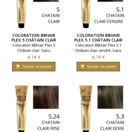
COLORATION BBHAIR
COLORATION BBHAIR
PLEX 5 CHÂTAIN CLAIR
PLEX 5.1 CHÂTAIN CLAIR
SANS AMMONIAQUE
CENDRÉ SANS
Coloration BBHair Plex 5
Coloration BBHair Plex 5.1
AMMONIAQUE
Châtain clair. Sans
Châtain clair cendré. Sans
ammoniaque. Couvre 100 %
ammoniaque. Couvre 100 %
Prix
Prix
8,78 €
8,78 €
des cheveux blancs pour un
des cheveux blancs pour un
résultat brillant et uniforme.
résultat brillant et uniforme.
Ajouter au panier
Ajouter au panier


Renforcement de la fibre
Renforcement de la fibre
capillaire. Gamme de la
capillaire. Gamme de la
marque Generik. Permet
marque Generik. Permet
d'effectuer jusqu'à 2
d'effectuer jusqu'à 2
colorations ( en moyenne ).
colorations ( en moyenne ).
Contenance 100 ml.
Contenance 100 ml.