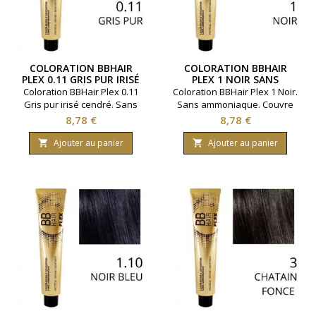
COLORATION BBHAIR
COLORATION BBHAIR
PLEX 0.11 GRIS PUR IRISÉ
PLEX 1 NOIR SANS
CENDRÉ SANS
AMMONIAQUE
Coloration BBHair Plex 0.11
Coloration BBHair Plex 1 Noir.
AMMONIAQUE
Gris pur irisé cendré. Sans
Sans ammoniaque. Couvre
ammoniaque. Couvre 100 %
100 % des cheveux blancs
Prix
Prix
8,78 €
8,78 €
des cheveux blancs pour un
pour un résultat brillant et
résultat brillant et uniforme.
uniforme. Renforcement de
Ajouter au panier
Ajouter au panier


Renforcement de la fibre
la fibre capillaire. Gamme de
capillaire. Gamme de la
la marque Generik. Permet
marque Generik. Permet
d'effectuer jusqu'à 2
d'effectuer jusqu'à 2
colorations ( en moyenne ).
colorations ( en moyenne ).
Contenance 100 ml.
Contenance 100 ml.