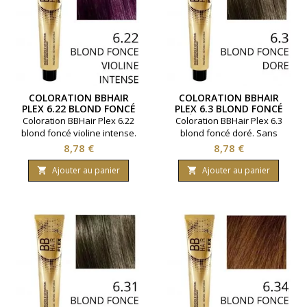
COLORATION BBHAIR
COLORATION BBHAIR
PLEX 6.22 BLOND FONCÉ
PLEX 6.3 BLOND FONCÉ
VIOLINE INTENSE SANS
DORÉ SANS AMMONIAQUE
Coloration BBHair Plex 6.22
Coloration BBHair Plex 6.3
AMMONIAQUE
blond foncé violine intense.
blond foncé doré. Sans
Sans ammoniaque. Couvre
ammoniaque. Couvre 100 %
Prix
Prix
8,78 €
8,78 €
100 % des cheveux blancs
des cheveux blancs pour un
pour un résultat brillant et
résultat brillant et uniforme.
Ajouter au panier
Ajouter au panier


uniforme. Renforcement de
Renforcement de la fibre
la fibre capillaire. Gamme de
capillaire. Gamme de la
la marque Generik. Permet
marque Generik. Permet
d'effectuer jusqu'à 2
d'effectuer jusqu'à 2
colorations ( en moyenne ).
colorations ( en moyenne ).
Contenance 100 ml.
Contenance 100 ml.