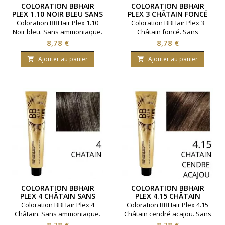
COLORATION BBHAIR
COLORATION BBHAIR
PLEX 1.10 NOIR BLEU SANS
PLEX 3 CHÂTAIN FONCÉ
AMMONIAQUE
SANS AMMONIAQUE
Coloration BBHair Plex 1.10
Coloration BBHair Plex 3
Noir bleu. Sans ammoniaque.
Châtain foncé. Sans
Couvre 100 % des cheveux
ammoniaque. Couvre 100 %
Prix
Prix
8,78 €
8,78 €
blancs pour un résultat
des cheveux blancs pour un
brillant et uniforme.
résultat brillant et uniforme.
Ajouter au panier
Ajouter au panier


Renforcement de la fibre
Renforcement de la fibre
capillaire. Gamme de la
capillaire. Gamme de la
marque Generik. Permet
marque Generik. Permet
d'effectuer jusqu'à 2
d'effectuer jusqu'à 2
colorations ( en moyenne ).
colorations ( en moyenne ).
Contenance 100 ml.
Contenance 100 ml.
COLORATION BBHAIR
COLORATION BBHAIR
PLEX 4 CHÂTAIN SANS
PLEX 4.15 CHÂTAIN
AMMONIAQUE
CENDRÉ ACAJOU SANS
Coloration BBHair Plex 4
Coloration BBHair Plex 4.15
AMMONIAQUE
Châtain. Sans ammoniaque.
Châtain cendré acajou. Sans
Couvre 100 % des cheveux
ammoniaque. Couvre 100 %
Prix
Prix