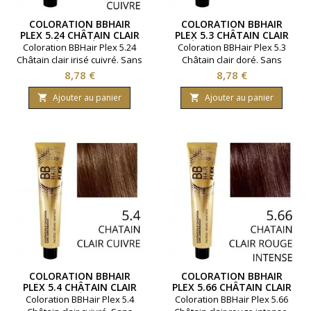
COLORATION BBHAIR
COLORATION BBHAIR
PLEX 5.24 CHÂTAIN CLAIR
PLEX 5.3 CHÂTAIN CLAIR
IRISÉ CUIVRÉ SANS
DORÉ SANS AMMONIAQUE
Coloration BBHair Plex 5.24
Coloration BBHair Plex 5.3
AMMONIAQUE
Châtain clair irisé cuivré. Sans
Châtain clair doré. Sans
ammoniaque. Couvre 100 %
ammoniaque. Couvre 100 %
Prix
Prix
8,78 €
8,78 €
des cheveux blancs pour un
des cheveux blancs pour un
résultat brillant et uniforme.
résultat brillant et uniforme.
Ajouter au panier
Ajouter au panier


Renforcement de la fibre
Renforcement de la fibre
capillaire. Gamme de la
capillaire. Gamme de la
marque Generik. Permet
marque Generik. Permet
d'effectuer jusqu'à 2
d'effectuer jusqu'à 2
colorations ( en moyenne ).
colorations ( en moyenne ).
Contenance 100 ml.
Contenance 100 ml.
COLORATION BBHAIR
COLORATION BBHAIR
PLEX 5.4 CHÂTAIN CLAIR
PLEX 5.66 CHÂTAIN CLAIR
CUIVRÉ SANS
ROUGE INTENSE SANS
Coloration BBHair Plex 5.4
Coloration BBHair Plex 5.66
AMMONIAQUE
AMMONIAQUE