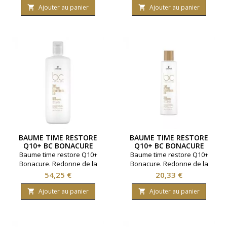
brillance.Marque Schwarzkopf.
cheveux. Marque
Ajouter au panier
Ajouter au panier


Contenance 300 ml.
Schwarzkopf. Contenance
1000 millilitres.
BAUME TIME RESTORE
BAUME TIME RESTORE
Q10+ BC BONACURE
Q10+ BC BONACURE
1000ML
200ML
Baume time restore Q10+
Baume time restore Q10+
Bonacure. Redonne de la
Bonacure. Redonne de la
jeunesse aux cheveux.
jeunesse aux cheveux.
Prix
Prix
54,25 €
20,33 €
Renforce et protège.
Renforce et protège. Marque
Marque Schwarzkopf.
Schwarzkopf. Contenance
Ajouter au panier
Ajouter au panier


Contenance 1000 ml.
200 millilitres.