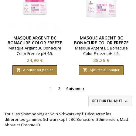
MASQUE ARGENT BC
MASQUE ARGENT BC
BONACURE COLOR FREEZE
BONACURE COLOR FREEZE
200ML
500ML
Masque Argent BC Bonacure
Masque Argent BC Bonacure
Color Freeze pH 4.5.
Color Freeze pH 4.5.
Protection de la fibre
Protection de la fibre
Prix
Prix
24,90 €
38,26 €
capillaire. Ravive les cheveux
capillaire. Ravive les cheveux
colorés. Marque
colorés. Marque
Ajouter au panier
Ajouter au panier


Schwarzkopf. Contenance
Schwarzkopf. Contenance
200 millilitres.
500 millilitres.
1
2
Suivant

RETOUR EN HAUT

Tous les Shampooing et Soin Schwarzkopf. Découvrez les
différentes gammes Schwarzkopf : BC Bonacure, 3Dimension, Mad
About et Chroma ID