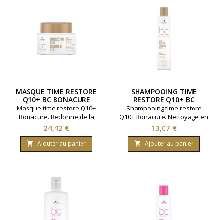
MASQUE TIME RESTORE
SHAMPOOING TIME
Q10+ BC BONACURE
RESTORE Q10+ BC
200ML
BONACURE 250ML
Masque time restore Q10+
Shampooing time restore
Bonacure. Redonne de la
Q10+ Bonacure. Nettoyage en
jeunesse aux cheveux.
douceur et hydratation.
Prix
Prix
24,42 €
13,07 €
Renforce et démêle. Marque
Redonne de la jeunesse aux
Schwarzkopf. Contenance
cheveux. Marque
Ajouter au panier
Ajouter au panier


200 millilitres.
Schwarzkopf. Contenance
250 millilitres.