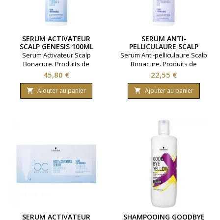
SERUM ACTIVATEUR
SERUM ANTI-
SCALP GENESIS 100ML
PELLICULAURE SCALP
BONACURE 100ML
Serum Activateur Scalp
Serum Anti-pelliculaure Scalp
Bonacure. Produits de
Bonacure. Produits de
coiffure Schwarzkopf.
coiffure Schwarzkopf.
Prix
Prix
45,80 €
22,55 €
Contenance: 100ml
Contenance: 100ml
Ajouter au panier
Ajouter au panier


SERUM ACTIVATEUR
SHAMPOOING GOODBYE