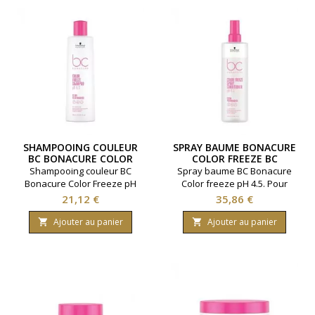
SHAMPOOING COULEUR
SPRAY BAUME BONACURE
BC BONACURE COLOR
COLOR FREEZE BC
FREEZE 500ML
BONACURE 400ML
Shampooing couleur BC
Spray baume BC Bonacure
Bonacure Color Freeze pH
Color freeze pH 4.5. Pour
4.5. Renforcement des
cheveux colorés. Marque
Prix
Prix
21,12 €
35,86 €
cheveux. Fixation des
Schwarzkopf. Contenance
pigments de couleur. Marque
400 millilitres.
Ajouter au panier
Ajouter au panier


Schwarzkopf. Contenance
500 millilitres.