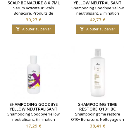
SCALP BONACURE 8 X 7ML
YELLOW NEUTRALISANT
1000ML
Serum Activateur Scalp
Shampooing Goodbye Yellow
Bonacure. Produits de
neutralisant. Elimination
coiffure Schwarzkopf.
des reflets jaunes.Nettoyage
Prix
Prix
30,27 €
42,77 €
Contenance: 8 x 7ml
en douceur et
brillance.Marque Schwarzkopf.
Ajouter au panier
Ajouter au panier


Contenance 1000 ml.
SHAMPOOING GOODBYE
SHAMPOOING TIME
YELLOW NEUTRALISANT
RESTORE Q10+ BC
300ML
BONACURE 1000ML
Shampooing Goodbye Yellow
Shampooing time restore
neutralisant. Elimination
Q10+ Bonacure. Nettoyage en
des reflets jaunes.Nettoyage
douceur et hydratation.
Prix
Prix
17,29 €
38,41 €
en douceur et
Redonne de la jeunesse aux