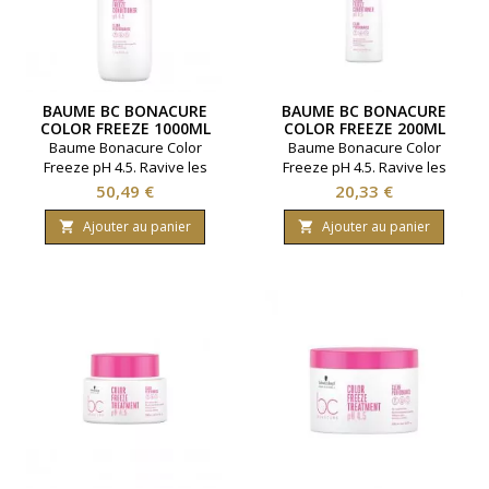
BAUME BC BONACURE
BAUME BC BONACURE
COLOR FREEZE 1000ML
COLOR FREEZE 200ML
Baume Bonacure Color
Baume Bonacure Color
Freeze pH 4.5. Ravive les
Freeze pH 4.5. Ravive les
cheveux colorés. Marque
cheveux colorés. Marque
Prix
Prix
50,49 €
20,33 €
Schwarzkopf. Contenance
Schwarzkopf. Contenance
1000 millilitres.
200 millilitres.
Ajouter au panier
Ajouter au panier

