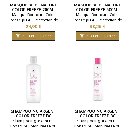
MASQUE BC BONACURE
MASQUE BC BONACURE
COLOR FREEZE 200ML
COLOR FREEZE 500ML
Masque Bonacure Color
Masque Bonacure Color
Freeze pH 4.5. Protection de
Freeze pH 4.5. Protection de
la fibre capillaire. Ravive les
la fibre capillaire. Ravive les
Prix
Prix
24,90 €
38,26 €
cheveux colorés. Marque
cheveux colorés. Marque
Schwarzkopf. Contenance
Schwarzkopf. Contenance
Ajouter au panier
Ajouter au panier


200 millilitres.
500 millilitres.
SHAMPOOING ARGENT
SHAMPOOING ARGENT
COLOR FREEZE BC
COLOR FREEZE BC
BONACURE 1000ML
BONACURE 250ML
Shampooing argent BC
Shampooing argent BC
Bonacure Color Freeze pH
Bonacure Color Freeze pH