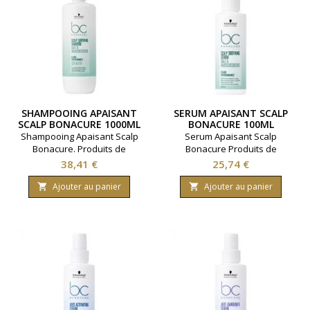
SHAMPOOING APAISANT
SERUM APAISANT SCALP
SCALP BONACURE 1000ML
BONACURE 100ML
Shampooing Apaisant Scalp
Serum Apaisant Scalp
Bonacure. Produits de
Bonacure Produits de
coiffure Schwarzkopf.
coiffure Schwarzkopf.
Prix
Prix
38,41 €
25,74 €
Contenance: 1000ml
Contenance: 100ml
Ajouter au panier
Ajouter au panier

