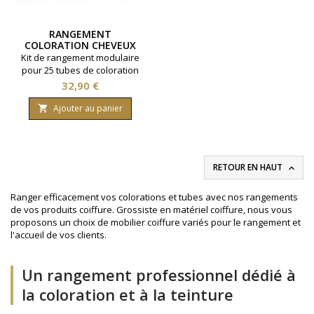
RANGEMENT
COLORATION CHEVEUX
RAKACOLOR KIT 25 TUBES
Kit de rangement modulaire
pour 25 tubes de coloration
cheveux. Pratique, compact
Prix
32,90 €
et personnalisable, il
optimise votre espace et
Ajouter au panier

facilite l'identification des
teintes en un coup d'œil.
RETOUR EN HAUT

Ranger efficacement vos colorations et tubes avec nos rangements
de vos produits coiffure. Grossiste en matériel coiffure, nous vous
proposons un choix de mobilier coiffure variés pour le rangement et
l'accueil de vos clients.
Un rangement professionnel dédié à
la coloration et à la teinture