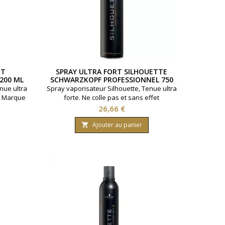
RT
SPRAY ULTRA FORT SILHOUETTE
200 ML
SCHWARZKOPF PROFESSIONNEL 750
ML
nue ultra
Spray vaporisateur Silhouette, Tenue ultra
f. Marque
forte. Ne colle pas et sans effet
200ml
alourdissant. Marque Schwarzkopf.
Prix
26,66 €
Contenance : 750ml
Ajouter au panier
