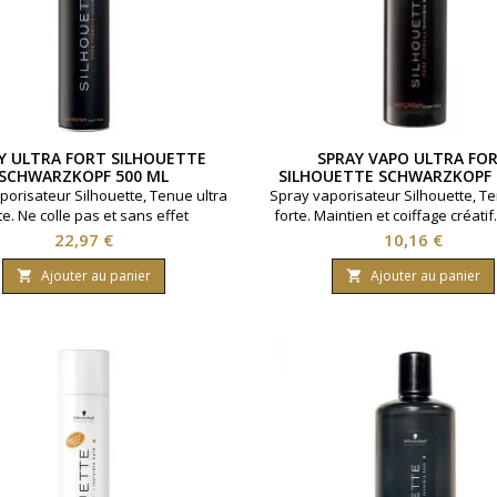
Y ULTRA FORT SILHOUETTE
SPRAY VAPO ULTRA FO
SCHWARZKOPF 500 ML
SILHOUETTE SCHWARZKOPF 
porisateur Silhouette, Tenue ultra
Spray vaporisateur Silhouette, Te
te. Ne colle pas et sans effet
forte. Maintien et coiffage créati
dissant. Marque Schwarzkopf.
Schwarzkopf. Contenance : 
Prix
Prix
22,97 €
10,16 €
Contenance : 500ml
Ajouter au panier
Ajouter au panier

