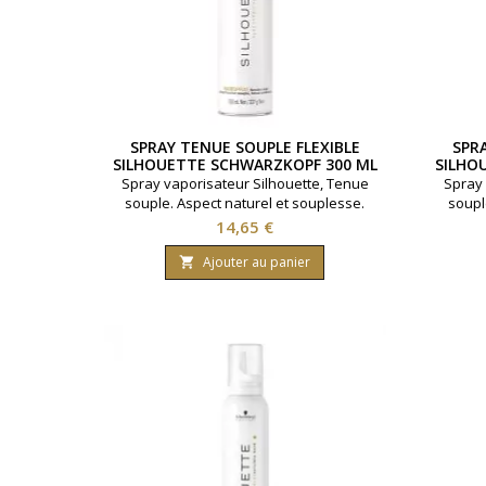
SPRAY TENUE SOUPLE FLEXIBLE
SPR
SILHOUETTE SCHWARZKOPF 300 ML
SILHO
Spray vaporisateur Silhouette, Tenue
Spray 
souple. Aspect naturel et souplesse.
soupl
Marque Schwarzkopf. Contenance : 300ml
Marque 
Prix
14,65 €
Ajouter au panier
