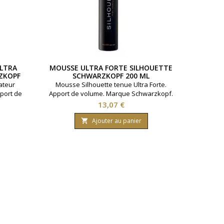
ULTRA
MOUSSE ULTRA FORTE SILHOUETTE
ZKOPF
SCHWARZKOPF 200 ML
ateur
Mousse Silhouette tenue Ultra Forte.
pport de
Apport de volume. Marque Schwarzkopf.
pf.
Contenance : 200ml
Prix
13,07 €
Ajouter au panier
