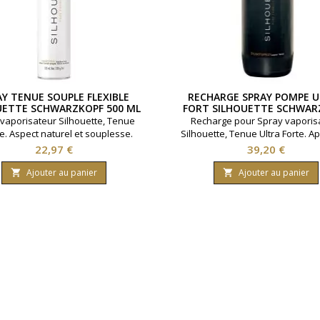
AY TENUE SOUPLE FLEXIBLE
RECHARGE SPRAY POMPE 
UETTE SCHWARZKOPF 500 ML
FORT SILHOUETTE SCHWAR
1000 ML
vaporisateur Silhouette, Tenue
Recharge pour Spray vaporis
e. Aspect naturel et souplesse.
Silhouette, Tenue Ultra Forte. A
Schwarzkopf. Contenance : 500ml
volume. Marque Schwarzko
Prix
Prix
22,97 €
39,20 €
Contenance : 1000ml
Ajouter au panier
Ajouter au panier

