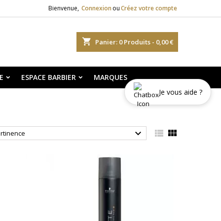
Bienvenue,
Connexion
ou
Créez votre compte
shopping_cart
Panier:
0
Produits - 0,00 €
E
ESPACE BARBIER
MARQUES
Je vous aide ?



rtinence