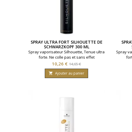
SPRAY ULTRA FORT SILHOUETTE DE
SPRA
SCHWARZKOPF 300 ML
Spray vaporisateur Silhouette, Tenue ultra
Spray va
forte. Ne colle pas et sans effet
for
alourdissant. Marque Schwarzkopf.
alour
Prix
Prix
10,26 €
14,65 €
Contenance : 300ml
de
Ajouter au panier

base