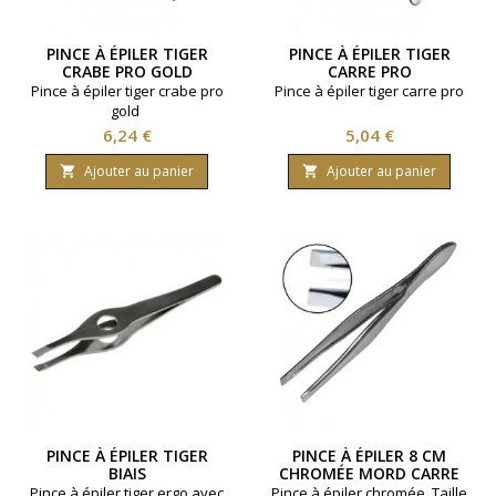
PINCE À ÉPILER TIGER
PINCE À ÉPILER TIGER
CRABE PRO GOLD
CARRE PRO
Pince à épiler tiger crabe pro
Pince à épiler tiger carre pro
gold
Prix
Prix
6,24 €
5,04 €
Ajouter au panier
Ajouter au panier


PINCE À ÉPILER TIGER
PINCE À ÉPILER 8 CM
BIAIS
CHROMÉE MORD CARRE
Pince à épiler tiger ergo avec
Pince à épiler chromée. Taille