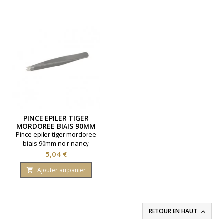
PINCE EPILER TIGER
MORDOREE BIAIS 90MM
NOIR
Pince epiler tiger mordoree
biais 90mm noir nancy
beaute 95mm
Prix
5,04 €
Ajouter au panier

RETOUR EN HAUT
