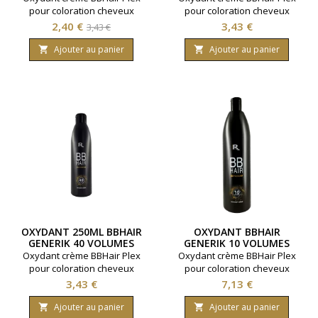
pour coloration cheveux
pour coloration cheveux
professionnelle. 20 volumes
professionnelle. 30 volumes
Prix
Prix
Prix
2,40 €
3,43 €
3,43 €
contenant 6% d'eau
contenant 9% d'eau
de
oxygénée. Marque Generik.
oxygénée. Marque Generik.
Ajouter au panier
Ajouter au panier


Bouteille contenant 250
base
Bouteille contenant 250
millilitres.
millilitres.
OXYDANT 250ML BBHAIR
OXYDANT BBHAIR
GENERIK 40 VOLUMES
GENERIK 10 VOLUMES
Oxydant crème BBHair Plex
Oxydant crème BBHair Plex
pour coloration cheveux
pour coloration cheveux
professionnelle. 40 volumes
professionnelle. 10 volumes
Prix
Prix
3,43 €
7,13 €
contenant 12% d'eau
contenant 3% d'eau
oxygénée. Marque Generik.
oxygénée. Marque Generik.
Ajouter au panier
Ajouter au panier

