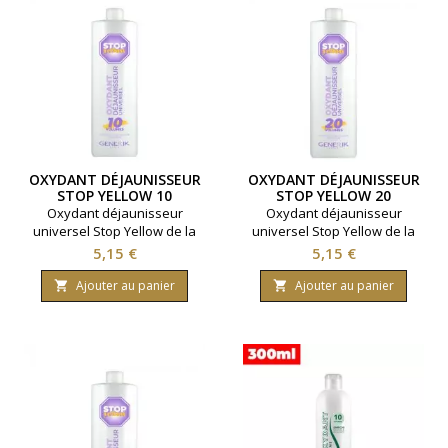
OXYDANT DÉJAUNISSEUR
OXYDANT DÉJAUNISSEUR
STOP YELLOW 10
STOP YELLOW 20
VOLUMES 1000ML
VOLUMES 1000ML
Oxydant déjaunisseur
Oxydant déjaunisseur
universel Stop Yellow de la
universel Stop Yellow de la
marque Generik 10 volumes.
marque Generik 20 volumes.
Prix
Prix
5,15 €
5,15 €
Texture crémeuse. 1000
Texture crémeuse. 1000
millilitres.
millilitres.
Ajouter au panier
Ajouter au panier

