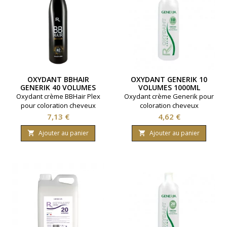
OXYDANT BBHAIR
OXYDANT GENERIK 10
GENERIK 40 VOLUMES
VOLUMES 1000ML
Oxydant crème BBHair Plex
Oxydant crème Generik pour
pour coloration cheveux
coloration cheveux
professionnelle. 40 volumes
professionnelle. 10 volumes
Prix
Prix
7,13 €
4,62 €
contenant 12% d'eau
contenant 3% d'eau
oxygénée. Marque Generik.
oxygénée. Formule avec une
Ajouter au panier
Ajouter au panier


Bouteille contenant 1000
enrichissement en huile
millilitres.
protectrice reine des près (
limnanthes alba ).Bouteille
contenant 1000 ml.