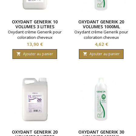
OXYDANT GENERIK 10
OXYDANT GENERIK 20
VOLUMES 3 LITRES
VOLUMES 1000ML
Oxydant crème Generik pour
Oxydant crème Generik pour
coloration cheveux
coloration cheveux
professionnelle. 10 volumes
professionnelle. 20 volumes
Prix
Prix
13,90 €
4,62 €
contenant 3% d'eau
contenant 6% d'eau
oxygénée. Formule avec une
oxygénée. Formule avec une
Ajouter au panier
Ajouter au panier


enrichissement en huile
enrichissement en huile
protectrice reine des près (
protectrice reine des près (
limnanthes alba ).Bidon
limnanthes alba ).Bouteille
contenant 3000 ml.
contenant 1000 ml.
OXYDANT GENERIK 20
OXYDANT GENERIK 30