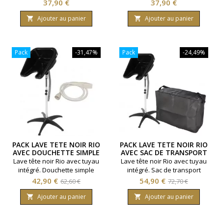
professionnel. Hauteur
professionnel. Hauteur
Prix
Prix
37,90 €
37,90 €
réglable. Cuve en PP haute
réglable. Cuve en PP haute
qualité Coloris rose
qualité Coloris gris
Ajouter au panier
Ajouter au panier


Pack
-31,47%
Pack
-24,49%
PACK LAVE TETE NOIR RIO
PACK LAVE TETE NOIR RIO
AVEC DOUCHETTE SIMPLE
AVEC SAC DE TRANSPORT
Lave tête noir Rio avec tuyau
Lave tête noir Rio avec tuyau
intégré. Douchette simple
intégré. Sac de transport
pour lave-tête fourni. Bac à
pour lave-tête fourni. Bac à
Prix
Prix
Prix
Prix
42,90 €
54,90 €
62,60 €
72,70 €
shampooing avec cuve
shampooing avec cuve
de
de
inclinable. Hauteur réglable.
inclinable. Hauteur réglable.
Ajouter au panier
Ajouter au panier


Coloris noir.
base
Coloris noir.
base