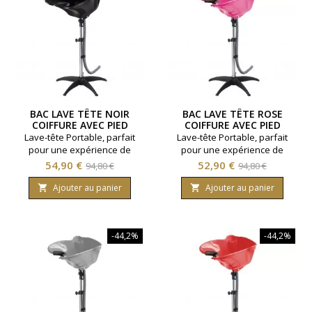
BAC LAVE TÊTE NOIR
BAC LAVE TÊTE ROSE
COIFFURE AVEC PIED
COIFFURE AVEC PIED
Lave-tête Portable, parfait
Lave-tête Portable, parfait
pour une expérience de
pour une expérience de
salon de coiffure où que
salon de coiffure où que
Prix
Prix
Prix
Prix
54,90 €
52,90 €
94,80 €
94,80 €
vous soyez !Confort : Appui
vous soyez ! Confort : Appui
de
de
couMatériau : PP
cou Matériau : PP durable
Ajouter au panier
Ajouter au panier


durableHauteur Réglable : 94
base
Hauteur Réglable : 94 cm à
base
cm à 130 cmTuyau
130 cm Tuyau d'Évacuation :
d'Évacuation : 120
120 cm Utilisation : Domicile,
-44,2%
-44,2%
cmUtilisation : Domicile, salon,
salon, PMR Coloris : Rose
PMRColoris : Noir