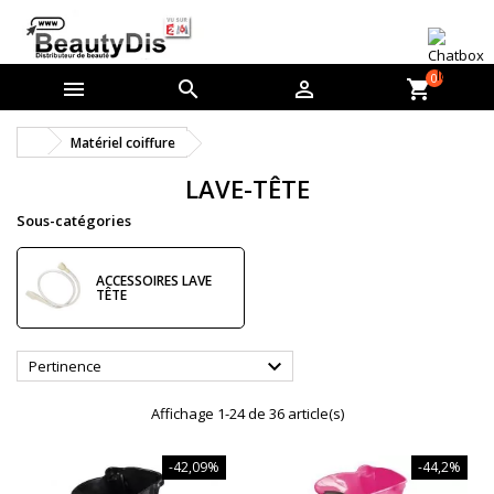
0



shopping_cart
Matériel coiffure
LAVE-TÊTE
Sous-catégories
ACCESSOIRES LAVE
TÊTE

Pertinence
Affichage 1-24 de 36 article(s)
-42,09%
-44,2%