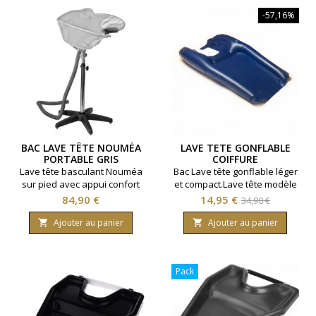
-57,16%
BAC LAVE TÊTE NOUMÉA
LAVE TETE GONFLABLE
PORTABLE GRIS
COIFFURE
Lave tête basculant Nouméa
Bac Lave tête gonflable léger
sur pied avec appui confort
et compact.Lave tête modèle
sur la zone du cou. Couleur
professionnel.Coloris bleu.
Prix
Prix
Prix
84,90 €
14,95 €
34,90 €
gris.
de
Ajouter au panier
Ajouter au panier


base
Pack