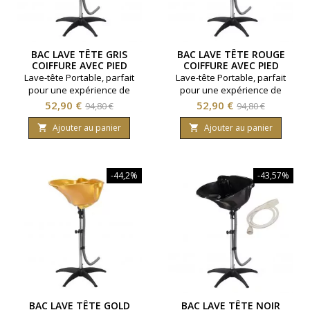
BAC LAVE TÊTE GRIS
BAC LAVE TÊTE ROUGE
COIFFURE AVEC PIED
COIFFURE AVEC PIED
Lave-tête Portable, parfait
Lave-tête Portable, parfait
pour une expérience de
pour une expérience de
salon de coiffure où que
salon de coiffure où que
Prix
Prix
Prix
Prix
52,90 €
52,90 €
94,80 €
94,80 €
vous soyez !Confort : Appui
vous soyez ! Confort : Appui
de
de
couMatériau : PP
cou Matériau : PP durable
Ajouter au panier
Ajouter au panier


durableHauteur Réglable : 94
base
Hauteur Réglable : 94 cm à
base
cm à 130 cmTuyau
130 cm Tuyau d'Évacuation :
d'Évacuation : 120
120 cm Utilisation : Domicile,
-44,2%
-43,57%
cmUtilisation : Domicile, salon,
salon, PMR Coloris : Rouge
PMRColoris : Gris
BAC LAVE TÊTE GOLD
BAC LAVE TÊTE NOIR