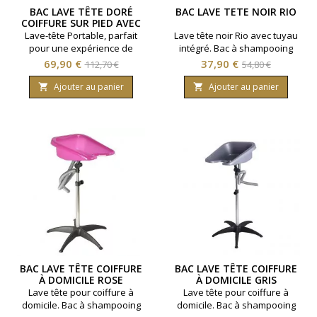
BAC LAVE TÊTE DORÉ
BAC LAVE TETE NOIR RIO
COIFFURE SUR PIED AVEC
SAC
Lave-tête Portable, parfait
Lave tête noir Rio avec tuyau
pour une expérience de
intégré. Bac à shampooing
salon de coiffure où que
avec cuve inclinable. Hauteur
Prix
Prix
Prix
Prix
69,90 €
37,90 €
112,70 €
54,80 €
vous soyez ! Confort : Appui
réglable. Coloris noir.
de
de
cou Matériau : PP durable
Ajouter au panier
Ajouter au panier


Hauteur Réglable : 94 cm à
base
base
130 cm Tuyau d'Évacuation :
120 cm Sac de transport :
Lanière large pour un confort
optimal lors de vos
déplacements. Utilisation :
Domicile, salon, PMR Coloris :
Doré
BAC LAVE TÊTE COIFFURE
BAC LAVE TÊTE COIFFURE
À DOMICILE ROSE
À DOMICILE GRIS
Lave tête pour coiffure à
Lave tête pour coiffure à
domicile. Bac à shampooing
domicile. Bac à shampooing