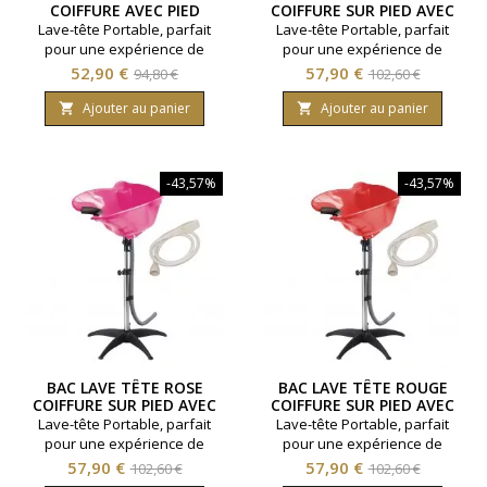
COIFFURE AVEC PIED
COIFFURE SUR PIED AVEC
DOUCHETTE
Lave-tête Portable, parfait
Lave-tête Portable, parfait
pour une expérience de
pour une expérience de
salon de coiffure où que
salon de coiffure où que
Prix
Prix
Prix
Prix
52,90 €
57,90 €
94,80 €
102,60 €
vous soyez ! Confort : Appui
vous soyez ! Confort : Appui
de
de
cou Matériau : PP durable
cou Matériau : PP durable
Ajouter au panier
Ajouter au panier


Hauteur Réglable : 94 cm à
base
Hauteur Réglable : 94 cm à
base
130 cm Tuyau d'Évacuation :
130 cm Tuyau d'Évacuation :
120 cm Utilisation : Domicile,
120 cm Douchette :
-43,57%
-43,57%
salon, PMR Coloris : Doré
Universelle fabriquée en
plastique résistant
Utilisation : Domicile, salon,
PMR Coloris : Noir
BAC LAVE TÊTE ROSE
BAC LAVE TÊTE ROUGE
COIFFURE SUR PIED AVEC
COIFFURE SUR PIED AVEC
DOUCHETTE
DOUCHETTE
Lave-tête Portable, parfait
Lave-tête Portable, parfait
pour une expérience de
pour une expérience de
salon de coiffure où que
salon de coiffure où que
Prix
Prix
Prix
Prix
57,90 €
57,90 €
102,60 €
102,60 €
vous soyez ! Confort : Appui
vous soyez ! Confort : Appui