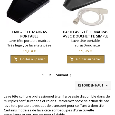
LAVE-TÊTE MADRAS
PACK LAVE-TÊTE MADRAS
PORTABLE
AVEC DOUCHETTE SIMPLE
Lave-tête portable madras
Lave-tête portable
Très léger, ce lave tete pèse
madrasDouchette
seulement 200 grammes.
simple pour lave-tête fourni.
Prix
Prix
11,04 €
19,95 €
Coloris: noir.
Très léger, ce lave tete pèse
seulement 200 grammes.
Ajouter au panier
Ajouter au panier


Coloris: noir.
1
2
Suivant

RETOUR EN HAUT

Lave tête coiffure professionnel à tarif grossiste disponible dans de
multiples configurations et coloris. Retrouvez notre sélection de bac
lave tete portable avec sac de transport pour coiffure à domicile.
Certains modèles de lave-tête sont équipés d'une cuvette
basculante et ont une hauteur réglable.