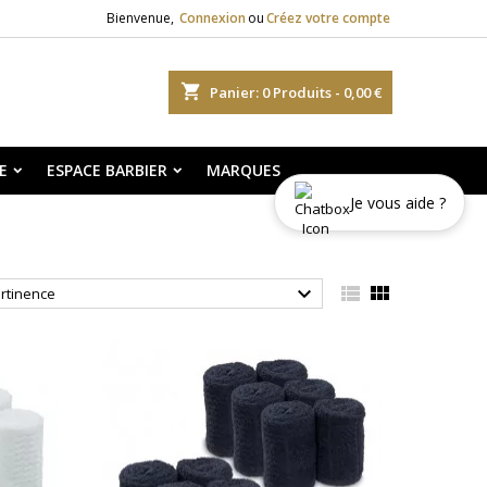
Bienvenue,
Connexion
ou
Créez votre compte
shopping_cart
Panier:
0
Produits - 0,00 €
E
ESPACE BARBIER
MARQUES
Je vous aide ?



rtinence