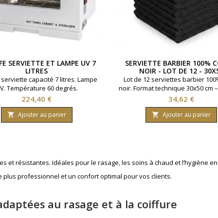
FE SERVIETTE ET LAMPE UV 7
SERVIETTE BARBIER 100% 
LITRES
NOIR - LOT DE 12 - 30X
serviette capacité 7 litres. Lampe
Lot de 12 serviettes barbier 10
V. Température 60 degrés.
noir. Format technique 30x50 cm –
Idéales pour les soins de la barb
Prix
Prix
224,40 €
34,62 €
assurent absorption optimale et 
pénétration des produits cosmét
Ajouter au panier
Ajouter au panier


salon professionnel.
 et résistantes. Idéales pour le rasage, les soins à chaud et l’hygiène en
 plus professionnel et un confort optimal pour vos clients.
adaptées au rasage et à la coiffure