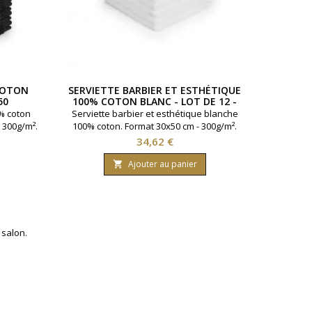
COTON
SERVIETTE BARBIER ET ESTHÉTIQUE
50
100% COTON BLANC - LOT DE 12 -
30X50
0% coton
Serviette barbier et esthétique blanche
 300g/m².
100% coton. Format 30x50 cm - 300g/m².
e. Elles
Idéale pour soins de la barbe, rasage
Prix
34,62 €
meilleure
traditionnel et prestations en institut. Lot
iques en
professionnel de 12 serviettes techniques
Ajouter au panier

absorbantes et résistantes.
 salon.