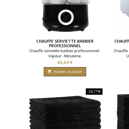
CHAUFFE SERVIETTE BARBIER
CHAUFF
PROFESSIONNEL
Chauffe serviette barbier professionnel -
Chauffe 
Vapeur - Minuterie.
U
Prix
83,04 €
Ajouter au panier

-28,77%