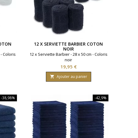
COTON
12 X SERVIETTE BARBIER COTON
NOIR
 - Coloris
12 x Serviette Barbier - 28 x 50 cm - Coloris
noir
Prix
19,95 €
Ajouter au panier

-38,98%
-42,9%