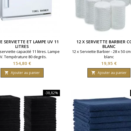
E SERVIETTE ET LAMPE UV 11
12 X SERVIETTE BARBIER 
LITRES
BLANC
serviette capacité 11 litres. Lampe
12 x Serviette Barbier - 28 x 50 cm
V. Température 80 degrés.
blanc
Prix
Prix
154,80 €
19,95 €
Ajouter au panier
Ajouter au panier


-38,82%