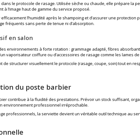
al dans le protocole de rasage. Utilisée sèche ou chaude, elle prépare la pe
ment à l’image haut de gamme du service proposé.
er efficacement l’humidité après le shampoing et d’assurer une protection 
vage fréquents sans perte de tenue ni d’absorption.
sif en salon
es environnements à forte rotation : grammage adapté, fibres absorbante
d’un
vaporisateur coiffure
ou d’accessoires de rasage comme les
lames de 
nt de structurer visuellement le protocole (rasage, coupe, soin) tout en r
ation du poste barbier
ier contribue à la fluidité des prestations. Prévoir un stock suffisant, org
un environnement professionnel irréprochable.
e professionnels, la serviette devient un véritable outil technique au serv
onnelle