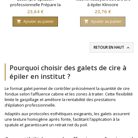
professionnelle Prépare la
à épiler Klinocire
peau. Contenance 1000ml.
Prix
Prix
23,64 €
23,76 €
Ajouter au panier
Ajouter au panier


RETOUR EN HAUT

Pourquoi choisir des galets de cire à
épiler en institut ?
Le format galet permet de contrôler précisément la quantité de cire
fondue selon l’affluence cabine et les zones à traiter. Cette flexibilité
limite le gaspillage et améliore la rentabilité des prestations
d’
épilation professionnelle
.
Adaptés aux protocoles esthétiques exigeants, les galets assurent
une texture homogène après fonte, facilitant l’application à la
spatule et garantissant un retrait net du poil.