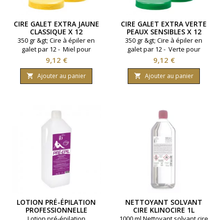
CIRE GALET EXTRA JAUNE
CIRE GALET EXTRA VERTE
CLASSIQUE X 12
PEAUX SENSIBLES X 12
350 gr &gt; Cire à épiler en
350 gr &gt; Cire à épiler en
galet par 12 - Miel pour
galet par 12 - Verte pour
zones classiques
peaux sensibles.
Prix
Prix
9,12 €
9,12 €
Ajouter au panier
Ajouter au panier


LOTION PRÉ-ÉPILATION
NETTOYANT SOLVANT
PROFESSIONNELLE
CIRE KLINOCIRE 1L
1000ML
Lotion pré-épilation
1000 ml Nettoyant solvant cire