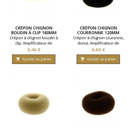
CRÉPON CHIGNON
CRÉPON CHIGNON
BOUDIN À CLIP 180MM
COURRONNE 120MM
BLOND
NOIR
Crépon à chignon boudin à
Crépon à chignon couronne,
clip. Amplificateur de
donut. Amplificateur de
chignons. Taille 180 mm.
chignons. Taille 120 mm.
Prix
Prix
5,40 €
6,60 €
Coloris : Blond.
Coloris : Noir.
Ajouter au panier
Ajouter au panier

