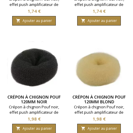
effet push amplificateur de
effet push amplificateur de
chignon - Taille 90 mm -
chignon - Taille 90 mm - Blond.
Prix
Prix
1,74 €
1,74 €
Chatain.
Ajouter au panier
Ajouter au panier


CRÉPON À CHIGNON POUF
CRÉPON À CHIGNON POUF
120MM NOIR
120MM BLOND
Crépon à chignon Pouf noir,
Crépon à chignon Pouf noir,
effet push amplificateur de
effet push amplificateur de
chignon - Taille 120 mm - Noir
chignon - Taille 120 mm -
Prix
Prix
1,98 €
1,98 €
Blond.
Ajouter au panier
Ajouter au panier

