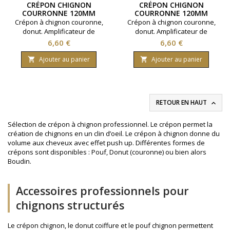
CRÉPON CHIGNON
CRÉPON CHIGNON
COURRONNE 120MM
COURRONNE 120MM
BLOND
CHATAIN
Crépon à chignon couronne,
Crépon à chignon couronne,
donut. Amplificateur de
donut. Amplificateur de
chignons. Taille 120 mm.
chignons. Taille 120 mm.
Prix
Prix
6,60 €
6,60 €
Coloris : Blond.
Coloris : Chatain.
Ajouter au panier
Ajouter au panier


RETOUR EN HAUT

Sélection de crépon à chignon professionnel. Le crépon permet la
création de chignons en un clin d’oeil. Le crépon à chignon donne du
volume aux cheveux avec effet push up. Différentes formes de
crépons sont disponibles : Pouf, Donut (couronne) ou bien alors
Boudin.
Accessoires professionnels pour
chignons structurés
Le crépon chignon, le donut coiffure et le pouf chignon permettent