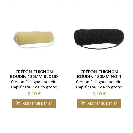
CRÉPON CHIGNON
CRÉPON CHIGNON
BOUDIN 180MM BLOND
BOUDIN 180MM NOIR
Crépon à chignon boudin.
Crépon à chignon boudin.
Amplificateur de chignons.
Amplificateur de chignons.
Taille 180 mm. Coloris : Blond.
Taille 180 mm. Coloris : Noir.
Prix
Prix
2,10 €
2,10 €
Ajouter au panier
Ajouter au panier

