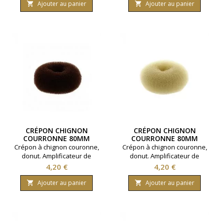
Ajouter au panier
Ajouter au panier


CRÉPON CHIGNON
CRÉPON CHIGNON
COURRONNE 80MM
COURRONNE 80MM
CHATAIN
BLOND
Crépon à chignon couronne,
Crépon à chignon couronne,
donut. Amplificateur de
donut. Amplificateur de
chignons. Taille 80 mm.
chignons. Taille 80 mm.
Prix
Prix
4,20 €
4,20 €
Coloris : Chatain.
Coloris : Blond.
Ajouter au panier
Ajouter au panier

