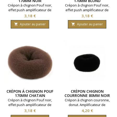
170MM NOIR
170MM BLOND
Crépon à chignon Pouf noir,
Crépon à chignon Pouf noir,
effet push amplificateur de
effet push amplificateur de
chignon - Taille 170 mm - Noir
chignon - Taille 170 mm -
Prix
Prix
3,18 €
3,18 €
Blond.
Ajouter au panier
Ajouter au panier


CRÉPON À CHIGNON POUF
CRÉPON CHIGNON
170MM CHATAIN
COURRONNE 80MM NOIR
Crépon à chignon Pouf noir,
Crépon à chignon couronne,
effet push amplificateur de
donut. Amplificateur de
chignon - Taille 170 mm -
chignons. Taille 80 mm.
Prix
Prix
3,18 €
4,20 €
Chatain.
Coloris : Noir.