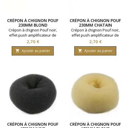
CRÉPON À CHIGNON POUF
CRÉPON À CHIGNON POUF
230MM BLOND
230MM CHATAIN
Crépon à chignon Pouf noir,
Crépon à chignon Pouf noir,
effet push amplificateur de
effet push amplificateur de
chignon. Taille 230 mm.
chignon. Taille 230 mm.
Prix
Prix
2,70 €
2,70 €
Fermeture à pression. Coloris
Fermeture à pression. Coloris
blond.
chatain.
Ajouter au panier
Ajouter au panier


CRÉPON À CHIGNON POUF
CRÉPON À CHIGNON POUF