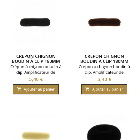
CRÉPON CHIGNON
CRÉPON CHIGNON
BOUDIN À CLIP 180MM
BOUDIN À CLIP 180MM
NOIR
CHATAIN
Crépon à chignon boudin à
Crépon à chignon boudin à
clip. Amplificateur de
clip. Amplificateur de
chignons. Taille 180 mm.
chignons. Taille 180 mm.
Prix
Prix
5,40 €
5,40 €
Coloris : Noir.
Coloris : Chatain.
Ajouter au panier
Ajouter au panier

