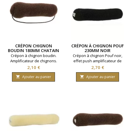
CRÉPON CHIGNON
CRÉPON À CHIGNON POUF
BOUDIN 180MM CHATAIN
230MM NOIR
Crépon à chignon boudin.
Crépon à chignon Pouf noir,
Amplificateur de chignons.
effet push amplificateur de
Taille 180 mm. Coloris :
chignon. Taille 230 mm.
Prix
Prix
2,10 €
2,70 €
Chatain.
Fermeture à pression. Coloris
noir.
Ajouter au panier
Ajouter au panier

