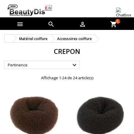
0



shopping_cart
Matériel coiffure
Accessoires coiffure
CREPON

Pertinence
Affichage 1-24 de 24 article(s)