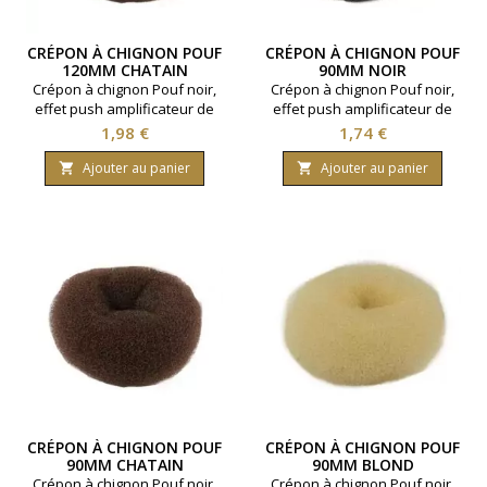
CRÉPON À CHIGNON POUF
CRÉPON À CHIGNON POUF
120MM CHATAIN
90MM NOIR
Crépon à chignon Pouf noir,
Crépon à chignon Pouf noir,
effet push amplificateur de
effet push amplificateur de
chignon - Taille 120 mm -
chignon - Taille 90 mm - Noir
Prix
Prix
1,98 €
1,74 €
Chatain.
Ajouter au panier
Ajouter au panier


CRÉPON À CHIGNON POUF
CRÉPON À CHIGNON POUF
90MM CHATAIN
90MM BLOND
Crépon à chignon Pouf noir,
Crépon à chignon Pouf noir,