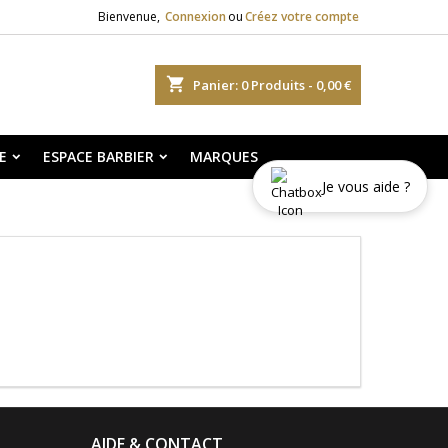
Bienvenue,
Connexion
ou
Créez votre compte
shopping_cart
Panier:
0
Produits - 0,00 €
E
ESPACE BARBIER
MARQUES
Je vous aide ?
AIDE & CONTACT