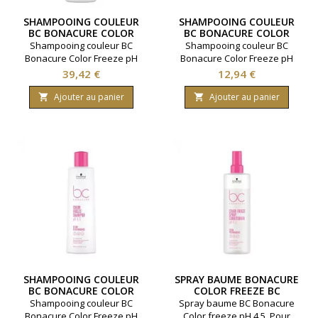
SHAMPOOING COULEUR
SHAMPOOING COULEUR
BC BONACURE COLOR
BC BONACURE COLOR
FREEZE 1000ML
FREEZE 250ML
Shampooing couleur BC
Shampooing couleur BC
Bonacure Color Freeze pH
Bonacure Color Freeze pH
4.5. Renforcement des
4.5. Renforcement des
Prix
Prix
39,42 €
12,94 €
cheveux. Fixation des
cheveux. Fixation des
pigments de couleur. Marque
pigments de couleur. Marque
Ajouter au panier
Ajouter au panier


Schwarzkopf. Contenance
Schwarzkopf. Contenance
1000 millilitres.
250 millilitres.
SHAMPOOING COULEUR
SPRAY BAUME BONACURE
BC BONACURE COLOR
COLOR FREEZE BC
FREEZE 500ML
BONACURE 400ML
Shampooing couleur BC
Spray baume BC Bonacure
Bonacure Color Freeze pH
Color freeze pH 4.5. Pour