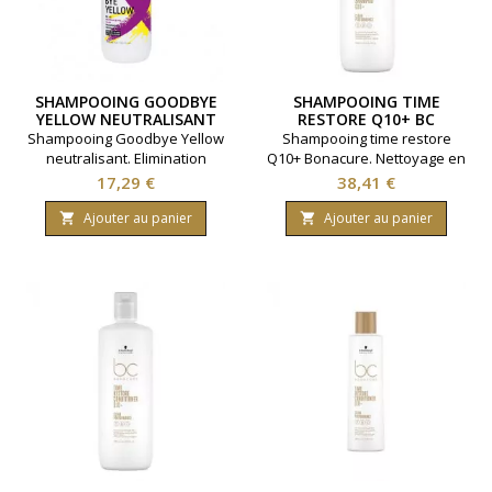
SHAMPOOING GOODBYE
SHAMPOOING TIME
YELLOW NEUTRALISANT
RESTORE Q10+ BC
300ML
BONACURE 1000ML
Shampooing Goodbye Yellow
Shampooing time restore
neutralisant. Elimination
Q10+ Bonacure. Nettoyage en
des reflets jaunes.Nettoyage
douceur et hydratation.
Prix
Prix
17,29 €
38,41 €
en douceur et
Redonne de la jeunesse aux
brillance.Marque Schwarzkopf.
cheveux. Marque
Ajouter au panier
Ajouter au panier


Contenance 300 ml.
Schwarzkopf. Contenance
1000 millilitres.