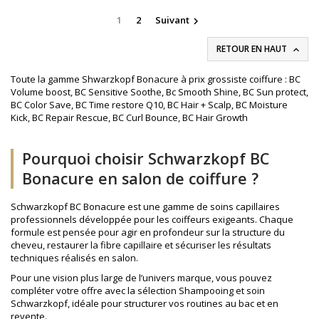
200 millilitres.
500 millilitres.
1
2
Suivant

RETOUR EN HAUT

Toute la gamme Shwarzkopf Bonacure à prix grossiste coiffure : BC
Volume boost, BC Sensitive Soothe, Bc Smooth Shine, BC Sun protect,
BC Color Save, BC Time restore Q10, BC Hair + Scalp, BC Moisture
Kick, BC Repair Rescue, BC Curl Bounce, BC Hair Growth
Pourquoi choisir Schwarzkopf BC
Bonacure en salon de coiffure ?
Schwarzkopf BC Bonacure est une gamme de soins capillaires
professionnels développée pour les coiffeurs exigeants. Chaque
formule est pensée pour agir en profondeur sur la structure du
cheveu, restaurer la fibre capillaire et sécuriser les résultats
techniques réalisés en salon.
Pour une vision plus large de l’univers marque, vous pouvez
compléter votre offre avec la sélection
Shampooing et soin
Schwarzkopf
, idéale pour structurer vos routines au bac et en
revente.