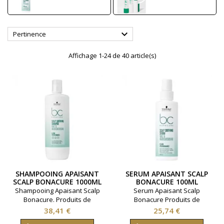

Pertinence
Affichage 1-24 de 40 article(s)
SHAMPOOING APAISANT
SERUM APAISANT SCALP
SCALP BONACURE 1000ML
BONACURE 100ML
Shampooing Apaisant Scalp
Serum Apaisant Scalp
Bonacure. Produits de
Bonacure Produits de
coiffure Schwarzkopf.
coiffure Schwarzkopf.
Prix
Prix
38,41 €
25,74 €
Contenance: 1000ml
Contenance: 100ml