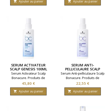
Ajouter au panier
Ajouter au panier


SERUM ACTIVATEUR
SERUM ANTI-
SCALP GENESIS 100ML
PELLICULAURE SCALP
BONACURE 100ML
Serum Activateur Scalp
Serum Anti-pelliculaure Scalp
Bonacure. Produits de
Bonacure. Produits de
coiffure Schwarzkopf.
coiffure Schwarzkopf.
Prix
Prix
45,80 €
22,55 €
Contenance: 100ml
Contenance: 100ml
Ajouter au panier
Ajouter au panier

