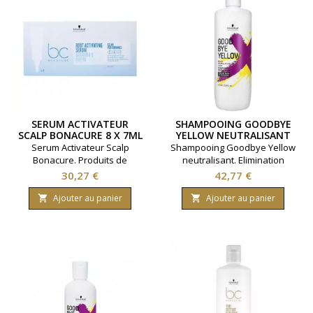
SERUM ACTIVATEUR
SHAMPOOING GOODBYE
SCALP BONACURE 8 X 7ML
YELLOW NEUTRALISANT
1000ML
Serum Activateur Scalp
Shampooing Goodbye Yellow
Bonacure. Produits de
neutralisant. Elimination
coiffure Schwarzkopf.
des reflets jaunes.Nettoyage
Prix
Prix
30,27 €
42,77 €
Contenance: 8 x 7ml
en douceur et
brillance.Marque Schwarzkopf.
Ajouter au panier
Ajouter au panier


Contenance 1000 ml.