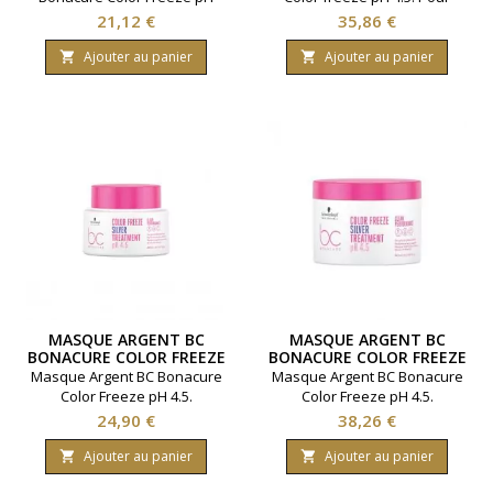
4.5. Renforcement des
cheveux colorés. Marque
Prix
Prix
21,12 €
35,86 €
cheveux. Fixation des
Schwarzkopf. Contenance
pigments de couleur. Marque
400 millilitres.
Ajouter au panier
Ajouter au panier


Schwarzkopf. Contenance
500 millilitres.
MASQUE ARGENT BC
MASQUE ARGENT BC
BONACURE COLOR FREEZE
BONACURE COLOR FREEZE
200ML
500ML
Masque Argent BC Bonacure
Masque Argent BC Bonacure
Color Freeze pH 4.5.
Color Freeze pH 4.5.
Protection de la fibre
Protection de la fibre
Prix
Prix
24,90 €
38,26 €
capillaire. Ravive les cheveux
capillaire. Ravive les cheveux
colorés. Marque
colorés. Marque
Ajouter au panier
Ajouter au panier


Schwarzkopf. Contenance
Schwarzkopf. Contenance