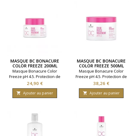
MASQUE BC BONACURE
MASQUE BC BONACURE
COLOR FREEZE 200ML
COLOR FREEZE 500ML
Masque Bonacure Color
Masque Bonacure Color
Freeze pH 4.5. Protection de
Freeze pH 4.5. Protection de
la fibre capillaire. Ravive les
la fibre capillaire. Ravive les
Prix
Prix
24,90 €
38,26 €
cheveux colorés. Marque
cheveux colorés. Marque
Schwarzkopf. Contenance
Schwarzkopf. Contenance
Ajouter au panier
Ajouter au panier


200 millilitres.
500 millilitres.