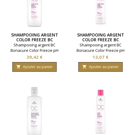
SHAMPOOING ARGENT
SHAMPOOING ARGENT
COLOR FREEZE BC
COLOR FREEZE BC
BONACURE 1000ML
BONACURE 250ML
Shampooing argent BC
Shampooing argent BC
Bonacure Color Freeze pH
Bonacure Color Freeze pH
4.5. Pour cheveux blancs,
4.5. Pour cheveux blancs,
Prix
Prix
39,42 €
13,07 €
neutralise les reflets chauds.
neutralise les reflets chauds.
Marque Schwarzkopf.
Marque Schwarzkopf.
Ajouter au panier
Ajouter au panier


Contenance 1000 millilitres.
Contenance 250 millilitres.