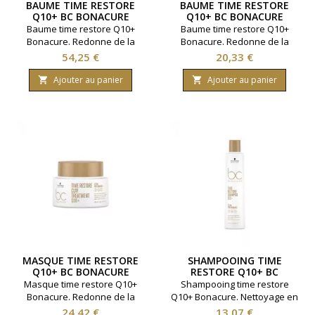
BAUME TIME RESTORE
BAUME TIME RESTORE
Q10+ BC BONACURE
Q10+ BC BONACURE
1000ML
200ML
Baume time restore Q10+
Baume time restore Q10+
Bonacure. Redonne de la
Bonacure. Redonne de la
jeunesse aux cheveux.
jeunesse aux cheveux.
Prix
Prix
54,25 €
20,33 €
Renforce et protège.
Renforce et protège. Marque
Marque Schwarzkopf.
Schwarzkopf. Contenance
Ajouter au panier
Ajouter au panier


Contenance 1000 ml.
200 millilitres.
MASQUE TIME RESTORE
SHAMPOOING TIME
Q10+ BC BONACURE
RESTORE Q10+ BC
200ML
BONACURE 250ML
Masque time restore Q10+
Shampooing time restore
Bonacure. Redonne de la
Q10+ Bonacure. Nettoyage en
jeunesse aux cheveux.
douceur et hydratation.
Prix
Prix
24,42 €
13,07 €