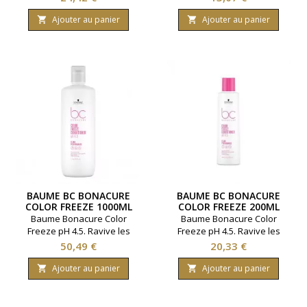
Renforce et démêle. Marque
Redonne de la jeunesse aux
Schwarzkopf. Contenance
cheveux. Marque
Ajouter au panier
Ajouter au panier


200 millilitres.
Schwarzkopf. Contenance
250 millilitres.
BAUME BC BONACURE
BAUME BC BONACURE
COLOR FREEZE 1000ML
COLOR FREEZE 200ML
Baume Bonacure Color
Baume Bonacure Color
Freeze pH 4.5. Ravive les
Freeze pH 4.5. Ravive les
cheveux colorés. Marque
cheveux colorés. Marque
Prix
Prix
50,49 €
20,33 €
Schwarzkopf. Contenance
Schwarzkopf. Contenance
1000 millilitres.
200 millilitres.
Ajouter au panier
Ajouter au panier

